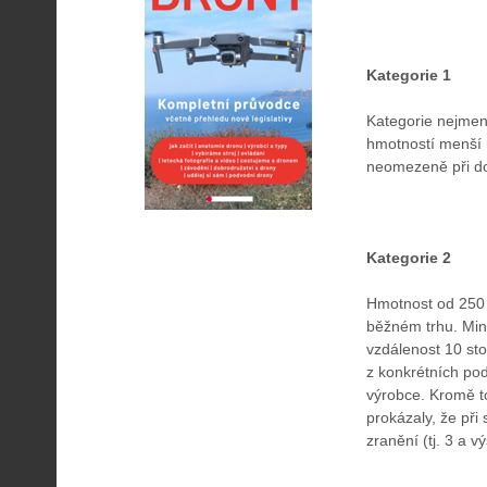
Kategorie 1
Kategorie nejmen
hmotností menší 
neomezeně při do
Kategorie 2
Hmotnost od 250 g
běžném trhu. Mini
vzdálenost 10 stop
z konkrétních pod
výrobce. Kromě to
prokázaly, že př
zranění (tj. 3 a v