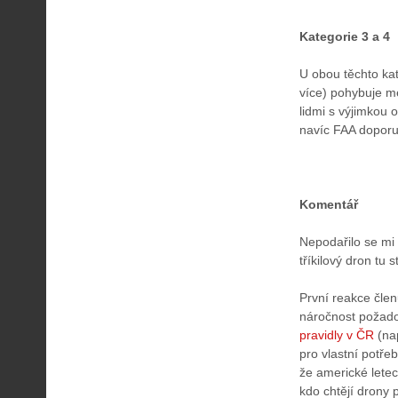
Kategorie 3 a 4
U obou těchto kat
více) pohybuje me
lidmi s výjimkou 
navíc FAA doporuč
Komentář
Nepodařilo se mi 
tříkilový dron tu
První reakce čle
náročnost požadov
pravidly v ČR
(nap
pro vlastní potře
že americké letec
kdo chtějí drony 