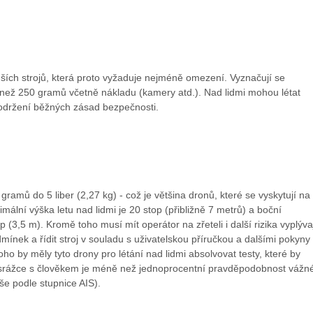
ších strojů, která proto vyžaduje nejméně omezení. Vyznačují se
než 250 gramů včetně nákladu (kamery atd.). Nad lidmi mohou létat
držení běžných zásad bezpečnosti.
ramů do 5 liber (2,27 kg) - což je většina dronů, které se vyskytují na
mální výška letu nad lidmi je 20 stop (přibližně 7 metrů) a boční
 (3,5 m). Kromě toho musí mít operátor na zřeteli i další rizika vyplývaj
mínek a řídit stroj v souladu s uživatelskou příručkou a dalšími pokyny
ho by měly tyto drony pro létání nad lidmi absolvovat testy, které by
i srážce s člověkem je méně než jednoprocentní pravděpodobnost vážn
ýše podle stupnice AIS).