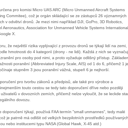
určena pro komisi Micro UAS ARC (Micro Unmanned Aircraft Systems
ing Commitee), což je orgán skládající se ze zástupců 26 významných
ch v odvětví dronů. Je mezi nimi například DJI, GoPro, 3D Robotics,
 Aeronautics, Association for Unmanned Vehicle Systems International
Google X.
u, že největší rizika vyplývající z provozu dronů se týkají lidí na zemi,
podle hmotnosti do 4 kategorií (drony - ne lidi). Každá z nich se vyznaču
a zranění pro osoby pod nimi, a proto vyžaduje odlišný přístup. Základe
ažnosti poranění (Abbreviated Injury Scale, AIS) od 1 do 6, přičemž 1 j
čínaje stupněm 3 jsou poranění vážná, stupeň 6 je nejhorší.
poručení pro tvorbu zákonů a předpisů, ale také pro výrobce a
inejmenším touto cestou se tedy tato doporučení dříve nebo později
uživatelů v dovozních zemích, přičemž nelze vyloučit, že se leckde st
egálního dovozu.
se doporučení týkají, používá FAA termín "small unmannes", tedy malé
, což je patrně má odlišit od velkých bezpilotních prostředků používanýc
u nebo institucemi typu NASA (Global Hawk, X-45 atd.)