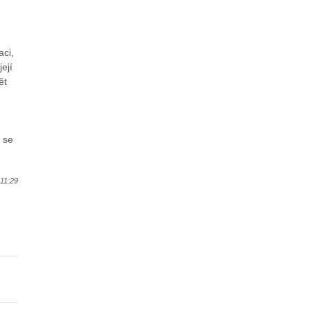
aci,
ejí
ět
 se
11:29