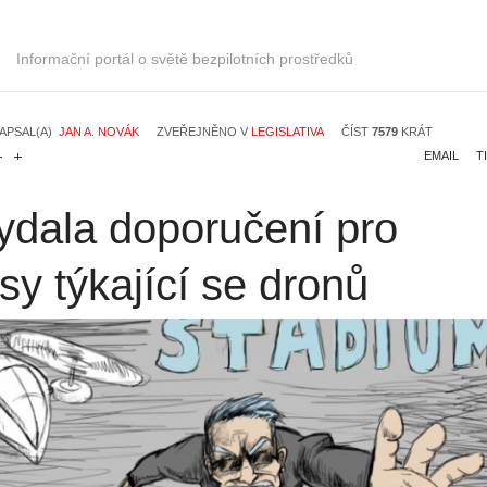
Informační portál o světě bezpilotních prostředků
APSAL(A)
JAN A. NOVÁK
ZVEŘEJNĚNO V
LEGISLATIVA
ČÍST
7579
KRÁT
EMAIL
T
ydala doporučení pro
sy týkající se dronů