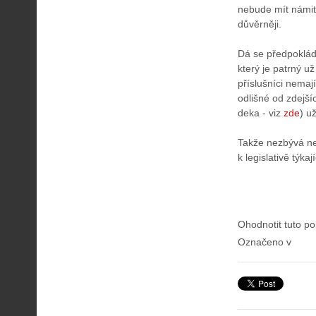
nebude mít námitk
důvěrněji.
Dá se předpokláda
který je patrný už
příslušníci nemaj
odlišné od zdejší
deka - viz
zde
) u
Takže nezbývá než
k legislativě týka
Ohodnotit tuto po
Označeno v