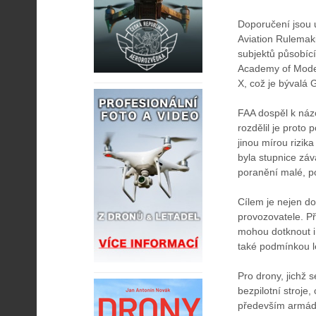
Doporučení jsou 
Aviation Rulemak
subjektů působící
Academy of Model
X, což je bývalá 
FAA dospěl k názor
rozdělil je proto 
jinou mírou rizik
byla stupnice záv
poranění malé, po
Cílem je nejen do
provozovatele. Př
mohou dotknout i 
také podmínkou l
Pro drony, jichž 
bezpilotní stroje
především armádo