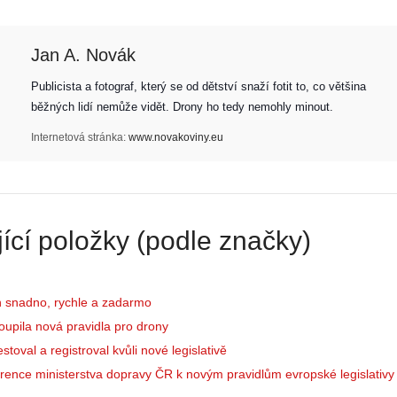
Jan A. Novák
Publicista a fotograf, který se od dětství snaží fotit to, co většina 
běžných lidí nemůže vidět. Drony ho tedy nemohly minout. 
Internetová stránka:
www.novakoviny.eu
Z
h
ící položky (podle značky)
S
i
e
s
r
t
i
o
n snadno, rychle a zadarmo
á
r
toupila nová pravidla pro drony
l
i
stoval a registroval kvůli nové legislativě
:
e
rence ministerstva dopravy ČR k novým pravidlům evropské legislativy
Z
d
a
r