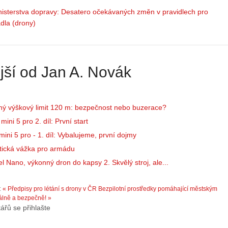
č
o
nisterstva dopravy: Desatero očekávaných změn v pravidlech pro
í
n
adla (drony)
n
ů
á
:
m
1
e
.
jší od Jan A. Novák
s
N
d
e
r
p
o
r
ný výškový limit 120 m: bezpečnost nebo buzerace?
n
á
ini 5 pro 2. díl: První start
y
v
ini 5 pro - 1. díl: Vybalujeme, první dojmy
:
e
3
m
tická vážka pro armádu
.
z
l Nano, výkonný dron do kapsy 2. Skvělý stroj, ale...
Z
a
á
p
:
« Předpisy pro létání s drony v ČR
Bezpilotní prostředky pomáhající městským
k
o
álně a bezpečně! »
l
m
ářů se přihlašte
a
e
d
n