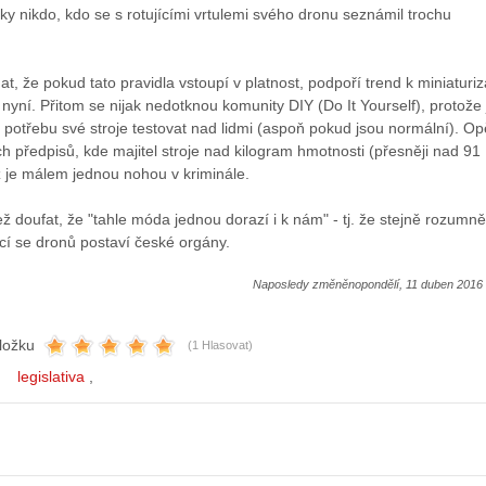
y nikdo, kdo se s rotujícími vrtulemi svého dronu seznámil trochu
t, že pokud tato pravidla vstoupí v platnost, podpoří trend k miniaturiz
 nyní. Přitom se nijak nedotknou komunity DIY (Do It Yourself), protože j
í potřebu své stroje testovat nad lidmi (aspoň pokud jsou normální). Op
ch předpisů, kde majitel stroje nad kilogram hmotnosti (přesněji nad 91
ž je málem jednou nohou v kriminále.
 doufat, že "tahle móda jednou dorazí i k nám" - tj. že stejně rozumně
jící se dronů postaví české orgány.
Naposledy změněnopondělí, 11 duben 2016 
ložku
(1 Hlasovat)
legislativa