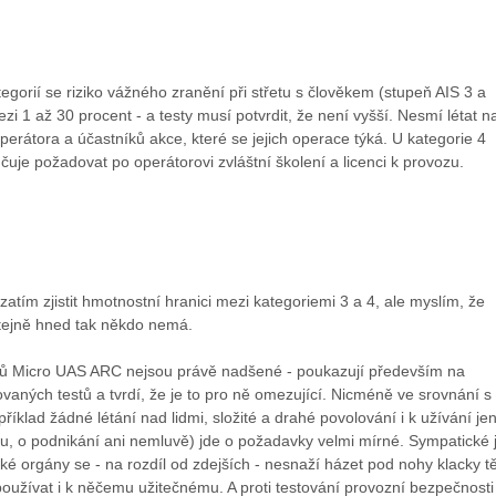
egorií se riziko vážného zranění při střetu s člověkem (stupeň AIS 3 a
zi 1 až 30 procent - a testy musí potvrdit, že není vyšší. Nesmí létat n
operátora a účastníků akce, které se jejich operace týká. U kategorie 4
uje požadovat po operátorovi zvláštní školení a licenci k provozu.
zatím zjistit hmotnostní hranici mezi kategoriemi 3 a 4, ale myslím, že
 stejně hned tak někdo nemá.
nů Micro UAS ARC nejsou právě nadšené - poukazují především na
aných testů a tvrdí, že je to pro ně omezující. Nicméně ve srovnání s
říklad žádné létání nad lidmi, složité a drahé povolování i k užívání je
bu, o podnikání ani nemluvě) jde o požadavky velmi mírné. Sympatické 
ké orgány se - na rozdíl od zdejších - nesnaží házet pod nohy klacky t
používat i k něčemu užitečnému. A proti testování provozní bezpečnosti