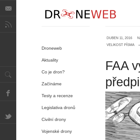
DUBEN 11, 2016
N
VELIKOST PÍSMA
Droneweb
Aktuality
FAA v
Co je dron?
předpi
Začínáme
Testy a recenze
Legislativa dronů
Civilní drony
Vojenské drony