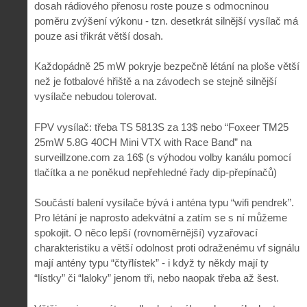
dosah rádiového přenosu roste pouze s odmocninou
poměru zvýšení výkonu - tzn. desetkrát silnější vysílač má
pouze asi třikrát větší dosah.
Každopádně 25 mW pokryje bezpečně létání na ploše větší
než je fotbalové hřiště a na závodech se stejně silnější
vysílače nebudou tolerovat.
FPV vysílač: třeba TS 5813S za 13$ nebo “Foxeer TM25
25mW 5.8G 40CH Mini VTX with Race Band” na
surveillzone.com za 16$ (s výhodou volby kanálu pomocí
tlačítka a ne poněkud nepřehledné řady dip-přepínačů)
Součástí balení vysílače bývá i anténa typu “wifi pendrek”.
Pro létání je naprosto adekvátní a zatím se s ní můžeme
spokojit. O něco lepší (rovnoměrnější) vyzařovací
charakteristiku a větší odolnost proti odraženému vf signálu
mají antény typu “čtyřlístek” - i když ty někdy mají ty
“lístky” či “laloky” jenom tři, nebo naopak třeba až šest.