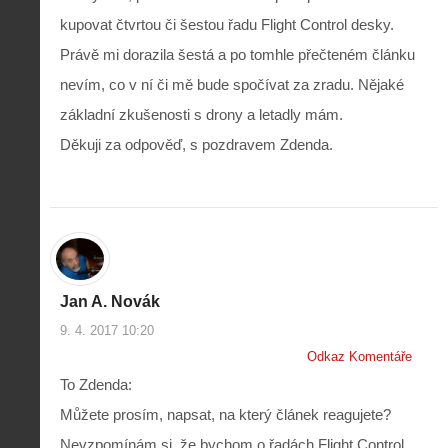
kupovat čtvrtou či šestou řadu Flight Control desky.
Právě mi dorazila šestá a po tomhle přečteném článku
nevím, co v ní či mě bude spočívat za zradu. Nějaké
základní zkušenosti s drony a letadly mám.
Děkuji za odpověď, s pozdravem Zdenda.
Jan A. Novák
9. 4. 2017 10:20
Odkaz Komentáře
To Zdenda:
Můžete prosím, napsat, na který článek reagujete?
Nevzpomínám si, že bychom o řadách Flight Control