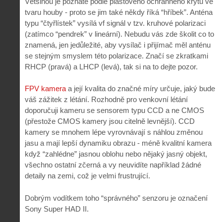
Většinou je poznáte podle plastového ochranného krytu ve
tvaru houby - proto se jim také někdy říká “hříbek”. Anténa
typu “čtyřlístek” vysílá vf signál v tzv. kruhové polarizaci
(zatímco “pendrek” v lineární). Nebudu vás zde školit co to
znamená, jen jedůležité, aby vysílač i přijímač měl anténu
se stejným smyslem této polarizace. Značí se zkratkami
RHCP (pravá) a LHCP (levá), tak si na to dejte pozor.
FPV kamera
a její kvalita do značné míry určuje, jaký bude
váš zážitek z létání. Rozhodně pro venkovní létání
doporučuji kameru se sensorem typu CCD a ne CMOS
(přestože CMOS kamery jsou citelně levnější). CCD
kamery se mnohem lépe vyrovnávají s náhlou změnou
jasu a mají lepší dynamiku obrazu - méně kvalitní kamera
když “zahlédne” jasnou oblohu nebo nějaký jasný objekt,
všechno ostatní zčerná a vy neuvidíte například žádné
detaily na zemi, což je velmi frustrující.
Dobrým vodítkem toho “správného” senzoru je označení
Sony Super HAD II.