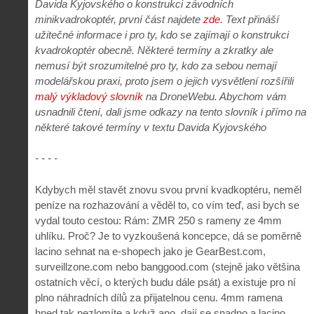
Davida Kyjovského o konstrukci závodních
minikvadrokoptér, první část najdete
zde
. Text přináší
užitečné informace i pro ty, kdo se zajímají o konstrukci
kvadrokoptér obecně. Některé termíny a zkratky ale
nemusí být srozumitelné pro ty, kdo za sebou nemají
modelářskou praxi, proto jsem o jejich vysvětlení rozšířili
malý výkladový slovník
na DroneWebu. Abychom vám
usnadnili čtení, dali jsme odkazy na tento slovník i přímo na
některé takové termíny v textu Davida Kyjovského
- - - -
Kdybych měl stavět znovu svou první kvadkoptéru, neměl
peníze na rozhazování a věděl to, co vím teď, asi bych se
vydal touto cestou: Rám: ZMR 250 s rameny ze 4mm
uhlíku. Proč? Je to vyzkoušená koncepce, dá se poměrně
lacino sehnat na e-shopech jako je GearBest.com,
surveillzone.com nebo banggood.com (stejně jako většina
ostatních věcí, o kterých budu dále psát) a existuje pro ní
plno náhradních dílů za přijatelnou cenu. 4mm ramena
hned tak nezlomíte a když ano, dají se snadno a lacino