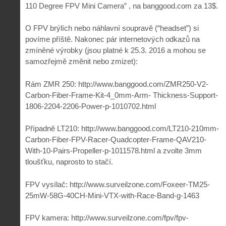
110 Degree FPV Mini Camera” , na banggood.com za 13$.
O FPV brýlích nebo náhlavní soupravě (“headset”) si
povíme příště. Nakonec pár internetových odkazů na
zmíněné výrobky (jsou platné k 25.3. 2016 a mohou se
samozřejmě změnit nebo zmizet):
Rám ZMR 250: http://www.banggood.com/ZMR250-V2-
Carbon-Fiber-Frame-Kit-4_0mm-Arm- Thickness-Support-
1806-2204-2206-Power-p-1010702.html
Případně LT210: http://www.banggood.com/LT210-210mm-
Carbon-Fiber-FPV-Racer-Quadcopter-Frame-QAV210-
With-10-Pairs-Propeller-p-1011578.html a zvolte 3mm
tloušťku, naprosto to stačí.
FPV vysílač: http://www.surveilzone.com/Foxeer-TM25-
25mW-58G-40CH-Mini-VTX-with-Race-Band-g-1463
FPV kamera: http://www.surveilzone.com/fpv/fpv-