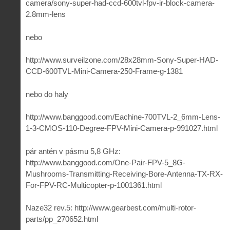
camera/sony-super-had-ccd-600tvl-fpv-ir-block-camera-
2.8mm-lens
nebo
http://www.surveilzone.com/28x28mm-Sony-Super-HAD-
CCD-600TVL-Mini-Camera-250-Frame-g-1381
nebo do haly
http://www.banggood.com/Eachine-700TVL-2_6mm-Lens-
1-3-CMOS-110-Degree-FPV-Mini-Camera-p-991027.html
pár antén v pásmu 5,8 GHz:
http://www.banggood.com/One-Pair-FPV-5_8G-
Mushrooms-Transmitting-Receiving-Bore-Antenna-TX-RX-
For-FPV-RC-Multicopter-p-1001361.html
Naze32 rev.5: http://www.gearbest.com/multi-rotor-
parts/pp_270652.html