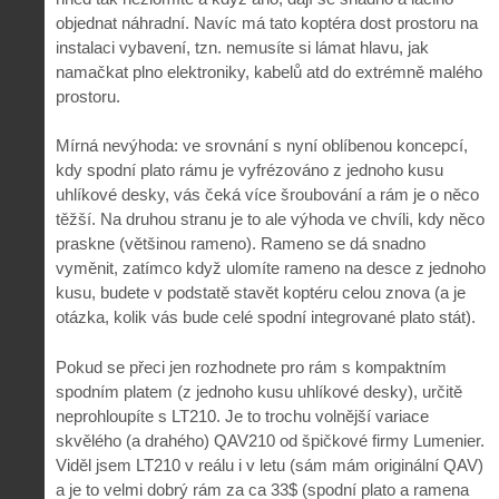
objednat náhradní. Navíc má tato koptéra dost prostoru na
instalaci vybavení, tzn. nemusíte si lámat hlavu, jak
namačkat plno elektroniky, kabelů atd do extrémně malého
prostoru.
Mírná nevýhoda: ve srovnání s nyní oblíbenou koncepcí,
kdy spodní plato rámu je vyfrézováno z jednoho kusu
uhlíkové desky, vás čeká více šroubování a rám je o něco
těžší. Na druhou stranu je to ale výhoda ve chvíli, kdy něco
praskne (většinou rameno). Rameno se dá snadno
vyměnit, zatímco když ulomíte rameno na desce z jednoho
kusu, budete v podstatě stavět koptéru celou znova (a je
otázka, kolik vás bude celé spodní integrované plato stát).
Pokud se přeci jen rozhodnete pro rám s kompaktním
spodním platem (z jednoho kusu uhlíkové desky), určitě
neprohloupíte s LT210. Je to trochu volnější variace
skvělého (a drahého) QAV210 od špičkové firmy Lumenier.
Viděl jsem LT210 v reálu i v letu (sám mám originální QAV)
a je to velmi dobrý rám za ca 33$ (spodní plato a ramena