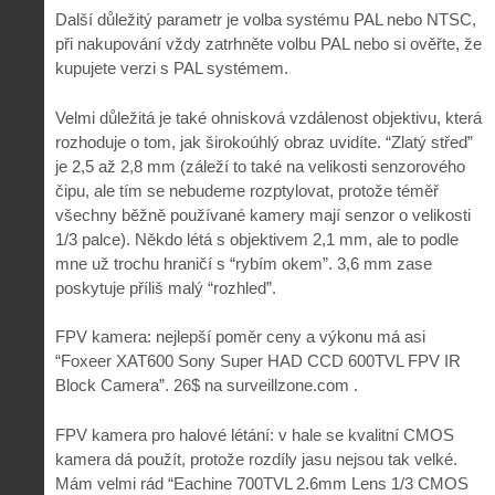
Další důležitý parametr je volba systému PAL nebo NTSC,
při nakupování vždy zatrhněte volbu PAL nebo si ověřte, že
kupujete verzi s PAL systémem.
Velmi důležitá je také ohnisková vzdálenost objektivu, která
rozhoduje o tom, jak širokoúhlý obraz uvidíte. “Zlatý střed”
je 2,5 až 2,8 mm (záleží to také na velikosti senzorového
čipu, ale tím se nebudeme rozptylovat, protože téměř
všechny běžně používané kamery mají senzor o velikosti
1/3 palce). Někdo létá s objektivem 2,1 mm, ale to podle
mne už trochu hraničí s “rybím okem”. 3,6 mm zase
poskytuje příliš malý “rozhled”.
FPV kamera: nejlepší poměr ceny a výkonu má asi
“Foxeer XAT600 Sony Super HAD CCD 600TVL FPV IR
Block Camera”. 26$ na surveillzone.com .
FPV kamera pro halové létání: v hale se kvalitní CMOS
kamera dá použít, protože rozdíly jasu nejsou tak velké.
Mám velmi rád “Eachine 700TVL 2.6mm Lens 1/3 CMOS