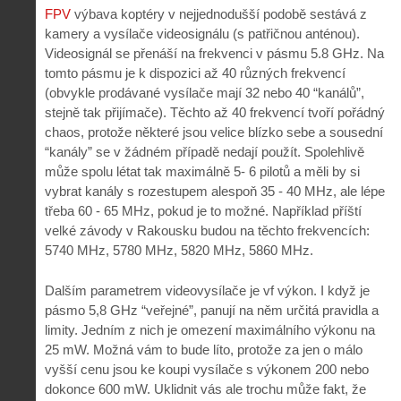
FPV
výbava koptéry v nejjednodušší podobě sestává z
kamery a vysílače videosignálu (s patřičnou anténou).
Videosignál se přenáší na frekvenci v pásmu 5.8 GHz. Na
tomto pásmu je k dispozici až 40 různých frekvencí
(obvykle prodávané vysílače mají 32 nebo 40 “kanálů”,
stejně tak přijímače). Těchto až 40 frekvencí tvoří pořádný
chaos, protože některé jsou velice blízko sebe a sousední
“kanály” se v žádném případě nedají použít. Spolehlivě
může spolu létat tak maximálně 5- 6 pilotů a měli by si
vybrat kanály s rozestupem alespoň 35 - 40 MHz, ale lépe
třeba 60 - 65 MHz, pokud je to možné. Například příští
velké závody v Rakousku budou na těchto frekvencích:
5740 MHz, 5780 MHz, 5820 MHz, 5860 MHz.
Dalším parametrem videovysílače je vf výkon. I když je
pásmo 5,8 GHz “veřejné”, panují na něm určitá pravidla a
limity. Jedním z nich je omezení maximálního výkonu na
25 mW. Možná vám to bude líto, protože za jen o málo
vyšší cenu jsou ke koupi vysílače s výkonem 200 nebo
dokonce 600 mW. Uklidnit vás ale trochu může fakt, že