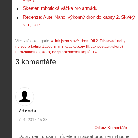
Skeeter: robotická vážka pro armádu
Recenze: Autel Nano, výkonný dron do kapsy 2. Skvělý
stroj, ale...
Více z této kategorie:
« Jak jsem stavěl dron. Díl 2: Přistávací nohy
nejsou prkotina
Závodní mini kvadkoptéry III: Jak postavit (skoro)
nerozbitnou a (skoro) bezproblémovou koptéru »
3 komentáře
Zdenda
7. 4. 2017 15:33
Odkaz Komentáře
Dobrý den, prosím můžete mi napsat proč není vhodné