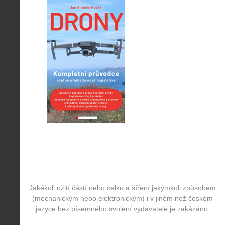
Jakékoli užití částí nebo celku a šíření jakýmkoli způsobem
(mechanickým nebo elektronickým) i v jiném než českém
jazyce bez písemného svolení vydavatele je zakázáno.