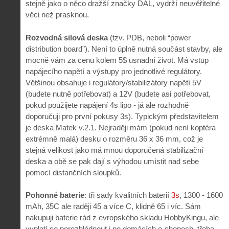
stejně jako o něco dražší značky DAL, vydrží neuvěřitelné
věci než prasknou.
Rozvodná silová deska
(tzv. PDB, neboli “power
distribution board”). Není to úplně nutná součást stavby, ale
mocně vám za cenu kolem 5$ usnadní život. Má vstup
napájecího napětí a výstupy pro jednotlivé regulátory.
Většinou obsahuje i regulátory/stabilizátory napětí 5V
(budete nutně potřebovat) a 12V (budete asi potřebovat,
pokud použijete napájení 4s lipo - já ale rozhodně
doporučuji pro první pokusy 3s). Typickým představitelem
je deska Matek v.2.1. Nejraději mám (pokud není koptéra
extrémně malá) desku o rozměru 36 x 36 mm, což je
stejná velikost jako má mnou doporučená stabilizační
deska a obě se pak dají s výhodou umístit nad sebe
pomocí distančních sloupků.
Pohonné baterie
: tři sady kvalitních baterií
3s
, 1300 - 1600
mAh, 35C ale raději 45 a více C, klidně 65 i víc. Sám
nakupuji baterie rád z evropského skladu HobbyKingu, ale
vyplatí se porozhlédnout i po domácích e-shopech, třeba