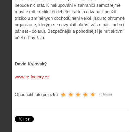
nebude nic stát. K nakupování v zahraničí samozřejmě
musíte mít kreditní či debetní kartu a odvahu jí použít
(riziko u zmíněných obchodů není velké, jsou to ohromné
organizace, kterým se nevyplatí okrást vás o pár - nebo i
pár set - dolarů). Bezpečnější a pohodlnější je mít aktivní
účet u PayPalu.
David Kyjovský
www.rc-factory.cz
Ohodnotit tuto položku
(3 hlasů)