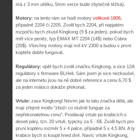
má z 3 mm uhlíku, 5mm verze bude zbytečně těžká).
Motory:
na tento rám se hodí motory
velikosti 1806
,
případně 2204 či 2205. Zvolil bych 2204, při napjatém
rozpočtu bych zkusil Kingkong (9 $ za jeden), pokud bych
měl více peněz, typ EMAX MT 2204 (14$) nebo Cobra
(20$). Všechny motory mají mít kV 2300 a budou v první
koptéře dobře fungovat.
Regulátory:
opět bych zvolil značku Kingkong, a sice 12A
regulátory s firmware BLHeli. Sám jsem je sice nezkoušel,
ale na internetu jsou na ně dobré reference a cenu 6,70 $
za jeden máloco dokáže překonat.
Vrtule:
zase Kingkong! Nevím jak to tato značka dělá, ale
mají zřejmě motto “zboží co slušně funguje za
nepřekonatelnou cenu”. Prodávají vrtule po krabicích s
deseti páry, tzn. 20 vrtulí, typicky za 5 - 6$. Zvolil bych pro
první koptéru rozměr 5 x 4 palce, případně 5 x 4,5 BN. A ty
krabice bych si koupil hned dvě. Navíc vrtule Kingkong,