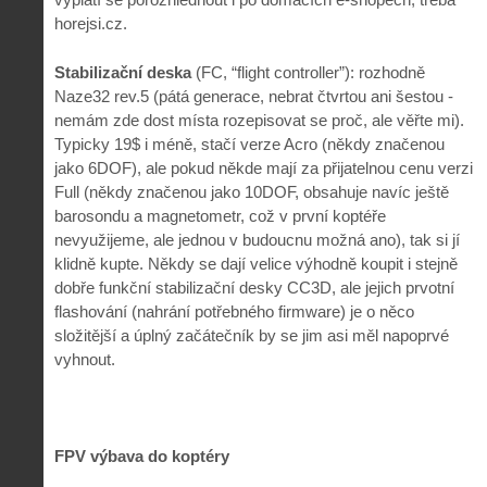
horejsi.cz.
Stabilizační deska
(FC, “flight controller”): rozhodně
Naze32 rev.5 (pátá generace, nebrat čtvrtou ani šestou -
nemám zde dost místa rozepisovat se proč, ale věřte mi).
Typicky 19$ i méně, stačí verze Acro (někdy značenou
jako 6DOF), ale pokud někde mají za přijatelnou cenu verzi
Full (někdy značenou jako 10DOF, obsahuje navíc ještě
barosondu a magnetometr, což v první koptéře
nevyužijeme, ale jednou v budoucnu možná ano), tak si jí
klidně kupte. Někdy se dají velice výhodně koupit i stejně
dobře funkční stabilizační desky CC3D, ale jejich prvotní
flashování (nahrání potřebného firmware) je o něco
složitější a úplný začátečník by se jim asi měl napoprvé
vyhnout.
FPV výbava do koptéry