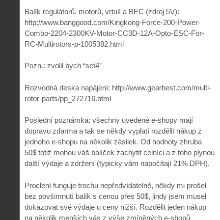
Balík regulátorů, motorů, vrtulí a BEC (zdroj 5V):
http://www.banggood.com/Kingkong-Force-200-Power-
Combo-2204-2300KV-Motor-CC3D-12A-Opto-ESC-For-
RC-Multirotors-p-1005382.html
Pozn.: zvolil bych “set4”
Rozvodná deska napájení: http://www.gearbest.com/multi-
rotor-parts/pp_272716.html
Poslední poznámka: všechny uvedené e-shopy mají
dopravu zdarma a tak se někdy vyplatí rozdělit nákup z
jednoho e-shopu na několik zásilek. Od hodnoty zhruba
50$ totiž mohou váš balíček zachytit celníci a z toho plynou
další výdaje a zdržení (typicky vám napočítají 21% DPH).
Proclení funguje trochu nepředvídatelně, někdy mi prošel
bez povšimnutí balík s cenou přes 50$, jindy jsem musel
dokazovat své výdaje u ceny nižší. Rozdělit jeden nákup
na několik menších vás z výše zmíněných e-shopů