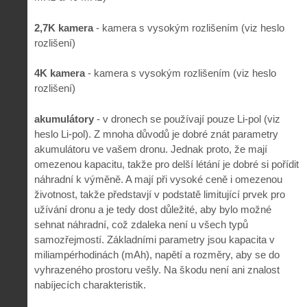
2,7K kamera
- kamera s vysokým rozlišením (viz heslo
rozlišení)
4K kamera
- kamera s vysokým rozlišením (viz heslo
rozlišení)
akumulátory
- v dronech se používají pouze Li-pol (viz
heslo Li-pol). Z mnoha důvodů je dobré znát parametry
akumulátoru ve vašem dronu. Jednak proto, že mají
omezenou kapacitu, takže pro delší létání je dobré si pořídit
náhradní k výměně. A mají při vysoké ceně i omezenou
životnost, takže představjí v podstatě limitující prvek pro
užívání dronu a je tedy dost důležité, aby bylo možné
sehnat náhradní, což zdaleka není u všech typů
samozřejmostí. Základními parametry jsou kapacita v
miliampérhodinách (mAh), napětí a rozměry, aby se do
vyhrazeného prostoru vešly. Na škodu není ani znalost
nabíjecích charakteristik.