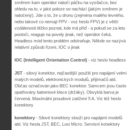
směrem kam operátor natočí páčku na vysílačce, bez
ohledu na to, v jaké poloze se nachází (jakým směrem je
natočený). Jde o to, že u dronu (zejména malého levného,
nebo takové co nemají FPV - voz heslo FPV) je z větší
vzdálenosti těžko poznat, kde má příď - a pokud se za letu
pootočí, reaguje na povely jinak, než operátor čeká.
Headless mód tento problém odstraňuje. Někde se nazývá
relativní způsob řízení, IOC o jinak
IOC (Intelligent Orientation Control)
- viz heslo headless
JST
- silový konektor, nejčastější použití pro napájení velmi
malých modelů, elektronických modulů, přijímačů atd.
Občas označován jako BEC konektor. Samcem jsou často
opatřovány batreriové klece (držáky). Obvyklá barva je
červená. Maximální proudové zatížení 5 A. Viz též heslo
konektory
konektory
- Silové konektory slouží pro napájení modelů
atd. Viz hesla JST, BEC, Losi Micro. Servisní konektory