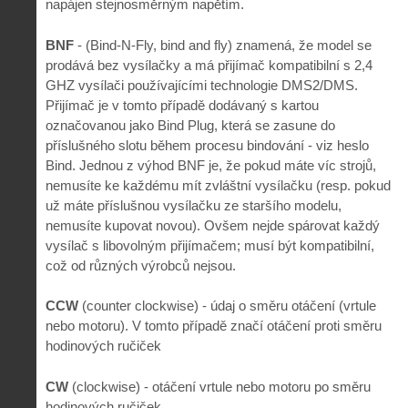
napájen stejnosměrným napětím.
BNF
- (Bind-N-Fly, bind and fly) znamená, že model se
prodává bez vysílačky a má přijímač kompatibilní s 2,4
GHZ vysílači používajícími technologie DMS2/DMS.
Přijímač je v tomto případě dodávaný s kartou
označovanou jako Bind Plug, která se zasune do
příslušného slotu během procesu bindování - viz heslo
Bind. Jednou z výhod BNF je, že pokud máte víc strojů,
nemusíte ke každému mít zvláštní vysílačku (resp. pokud
už máte příslušnou vysílačku ze staršího modelu,
nemusíte kupovat novou). Ovšem nejde spárovat každý
vysílač s libovolným přijímačem; musí být kompatibilní,
což od různých výrobců nejsou.
CCW
(counter clockwise) - údaj o směru otáčení (vrtule
nebo motoru). V tomto případě značí otáčení proti směru
hodinových ručiček
CW
(clockwise) - otáčení vrtule nebo motoru po směru
hodinových ručiček