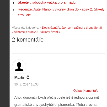
Skeeter: robotická vážka pro armádu
Recenze: Autel Nano, výkonný dron do kapsy 2. Skvělý
stroj, ale...
Více z této kategorie:
« Dopis čtenáře: Jak jsem začínal s drony
Seriál:
Začínáme s drony: 3. Základy řízení »
2 komentáře
Martin Č.
30. 9. 2017 15:38
Odkaz Komentáře
Ahoj, doporučil bych přečíst celé ještě jednou a opravit
gramatické chyby/chybějící písmenka. Třeba zrovna