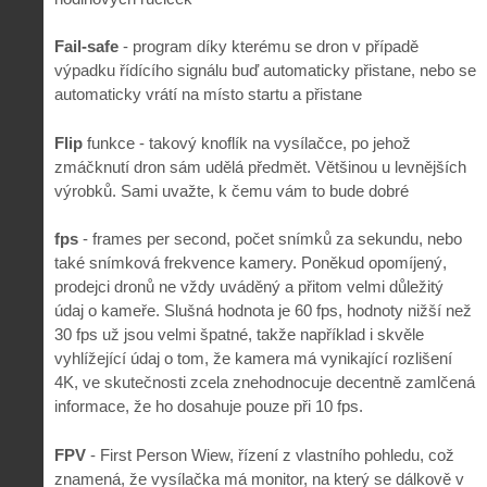
Fail-safe
- program díky kterému se dron v případě
výpadku řídícího signálu buď automaticky přistane, nebo se
automaticky vrátí na místo startu a přistane
Flip
funkce - takový knoflík na vysílačce, po jehož
zmáčknutí dron sám udělá předmět. Většinou u levnějších
výrobků. Sami uvažte, k čemu vám to bude dobré
fps
- frames per second, počet snímků za sekundu, nebo
také snímková frekvence kamery. Poněkud opomíjený,
prodejci dronů ne vždy uváděný a přitom velmi důležitý
údaj o kameře. Slušná hodnota je 60 fps, hodnoty nižší než
30 fps už jsou velmi špatné, takže například i skvěle
vyhlížející údaj o tom, že kamera má vynikající rozlišení
4K, ve skutečnosti zcela znehodnocuje decentně zamlčená
informace, že ho dosahuje pouze při 10 fps.
FPV
- First Person Wiew, řízení z vlastního pohledu, což
znamená, že vysílačka má monitor, na který se dálkově v