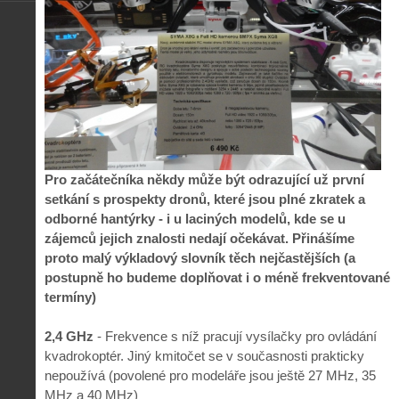
Pro začátečníka někdy může být odrazující už první
setkání s prospekty dronů, které jsou plné zkratek a
odborné hantýrky - i u laciných modelů, kde se u
zájemců jejich znalosti nedají očekávat. Přinášíme
proto malý výkladový slovník těch nejčastějších (a
postupně ho budeme doplňovat i o méně frekventované
termíny)
2,4 GHz
- Frekvence s níž pracují vysílačky pro ovládání
kvadrokoptér. Jiný kmitočet se v současnosti prakticky
nepoužívá (povolené pro modeláře jsou ještě 27 MHz, 35
MHz a 40 MHz)