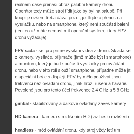
reálném čase přenáší obraz palubní kamery dronu.
Operátor tedy může stroj řídit jako by byl na palubě. Při
koupi je ovšem třeba dávat pozor, jestli jde o přenos na
vysílačku, nebo na smartphone, který není součástí balení
(ten, co už máte nemusí mít operační systém, který FPV
dronu vyžaduje)
FPV sada
- set pro přímé vysílání videa z dronu. Skládá se
z kamery, vysílače, přijímače (jímž může být i smartphone)
a monitoru, který je buď součástí vysílačky pro ovládání
dronu, nebo v této roli slouží smartphone, případně může jít
o speciální brýle s displeji. FPV by mělo používat jinou
frekvenci než ovládání dronu, jinak hrozí rušení a havárie.
Povolené jsou pro tento účel frekvence 2,4 GHz a 5,8 GHz
gimba
l - stabilizovaný a dálkové ovládaný závěs kamery
HD kamera
- kamera s rozlišením HD (viz heslo rozlišení)
headless
- mód ovládání dronu, kdy stroj vždy letí tím