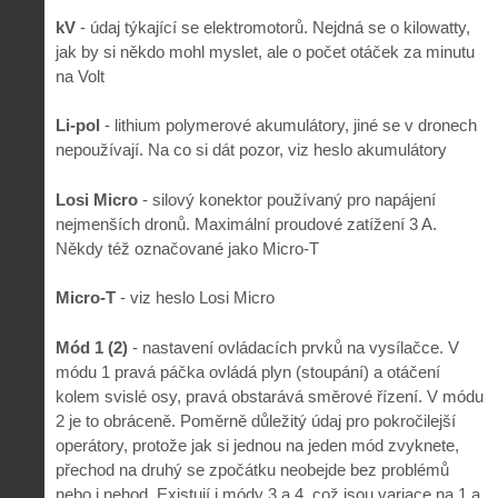
kV
- údaj týkající se elektromotorů. Nejdná se o kilowatty,
jak by si někdo mohl myslet, ale o počet otáček za minutu
na Volt
Li-pol
- lithium polymerové akumulátory, jiné se v dronech
nepoužívají. Na co si dát pozor, viz heslo akumulátory
Losi Micro
- silový konektor používaný pro napájení
nejmenších dronů. Maximální proudové zatížení 3 A.
Někdy též označované jako Micro-T
Micro-T
- viz heslo Losi Micro
Mód 1 (2)
- nastavení ovládacích prvků na vysílačce. V
módu 1 pravá páčka ovládá plyn (stoupání) a otáčení
kolem svislé osy, pravá obstarává směrové řízení. V módu
2 je to obráceně. Poměrně důležitý údaj pro pokročilejší
operátory, protože jak si jednou na jeden mód zvyknete,
přechod na druhý se zpočátku neobejde bez problémů
nebo i nehod. Existují i módy 3 a 4, což jsou variace na 1 a