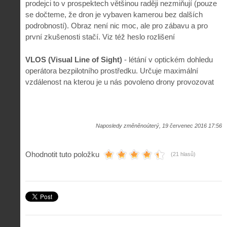
prodejci to v prospektech většinou raději nezmiňují (pouze
se dočteme, že dron je vybaven kamerou bez dalších
podrobností). Obraz není nic moc, ale pro zábavu a pro
první zkušenosti stačí. Viz též heslo rozlišení
VLOS (Visual Line of Sight)
- létání v optickém dohledu
operátora bezpilotního prostředku. Určuje maximální
vzdálenost na kterou je u nás povoleno drony provozovat
Naposledy změněnoúterý, 19 červenec 2016 17:56
Ohodnotit tuto položku
(21 hlasů)