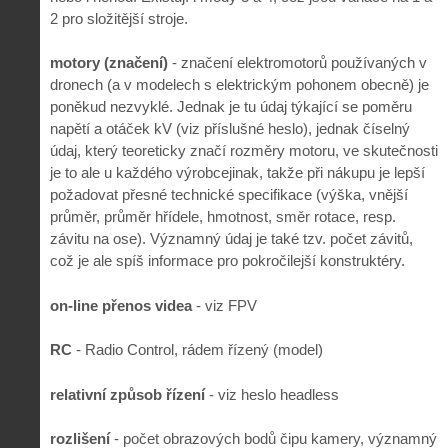
2 pro složitější stroje.
motory (značení)
- značení elektromotorů používaných v
dronech (a v modelech s elektrickým pohonem obecně) je
poněkud nezvyklé. Jednak je tu údaj týkající se poměru
napětí a otáček kV (viz příslušné heslo), jednak číselný
údaj, který teoreticky značí rozměry motoru, ve skutečnosti
je to ale u každého výrobcejinak, takže při nákupu je lepší
požadovat přesné technické specifikace (výška, vnější
průměr, průměr hřídele, hmotnost, směr rotace, resp.
závitu na ose). Významný údaj je také tzv. počet závitů,
což je ale spíš informace pro pokročilejší konstruktéry.
on-line přenos videa
- viz FPV
RC
- Radio Control, rádem řízený (model)
relativní způsob řízení
- viz heslo headless
rozlišení
- počet obrazových bodů čipu kamery, významný