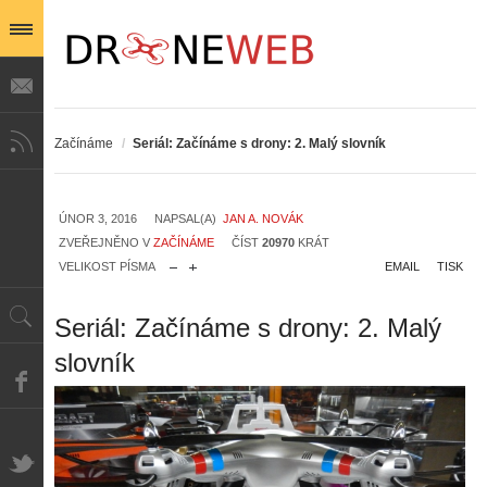
Začínáme
/
Seriál: Začínáme s drony: 2. Malý slovník
ÚNOR 3, 2016
NAPSAL(A)
JAN A. NOVÁK
ZVEŘEJNĚNO V
ZAČÍNÁME
ČÍST
20970
KRÁT
VELIKOST PÍSMA
EMAIL
TISK
Seriál: Začínáme s drony: 2. Malý
slovník