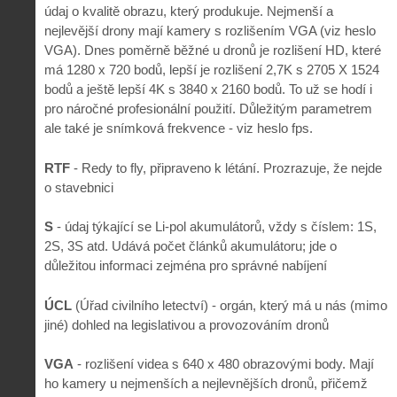
údaj o kvalitě obrazu, který produkuje. Nejmenší a
nejlevější drony mají kamery s rozlišením VGA (viz heslo
VGA). Dnes poměrně běžné u dronů je rozlišení HD, které
má 1280 x 720 bodů, lepší je rozlišení 2,7K s 2705 X 1524
bodů a ještě lepší 4K s 3840 x 2160 bodů. To už se hodí i
pro náročné profesionální použití. Důležitým parametrem
ale také je snímková frekvence - viz heslo fps.
RTF
- Redy to fly, připraveno k létání. Prozrazuje, že nejde
o stavebnici
S
- údaj týkající se Li-pol akumulátorů, vždy s číslem: 1S,
2S, 3S atd. Udává počet článků akumulátoru; jde o
důležitou informaci zejména pro správné nabíjení
ÚCL
(Úřad civilního letectví) - orgán, který má u nás (mimo
jiné) dohled na legislativou a provozováním dronů
VGA
- rozlišení videa s 640 x 480 obrazovými body. Mají
ho kamery u nejmenších a nejlevnějších dronů, přičemž