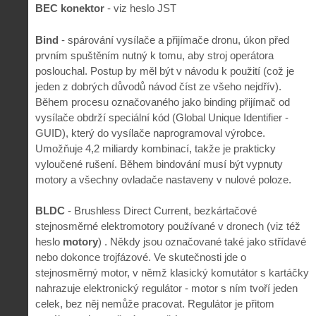
BEC konektor
- viz heslo JST
Bind
- spárování vysílače a přijímače dronu, úkon před
prvním spuštěním nutný k tomu, aby stroj operátora
poslouchal. Postup by měl být v návodu k použití (což je
jeden z dobrých důvodů návod číst ze všeho nejdřív).
Během procesu označovaného jako binding přijímač od
vysílače obdrží speciální kód (Global Unique Identifier -
GUID), který do vysílače naprogramoval výrobce.
Umožňuje 4,2 miliardy kombinací, takže je prakticky
vyloučené rušení. Během bindování musí být vypnuty
motory a všechny ovladače nastaveny v nulové poloze.
BLDC
- Brushless Direct Current, bezkártačové
stejnosměrné elektromotory používané v dronech (viz též
heslo
motory
) . Někdy jsou označované také jako střídavé
nebo dokonce trojfázové. Ve skutečnosti jde o
stejnosměrný motor, v němž klasický komutátor s kartáčky
nahrazuje elektronický regulátor - motor s ním tvoří jeden
celek, bez něj nemůže pracovat. Regulátor je přitom