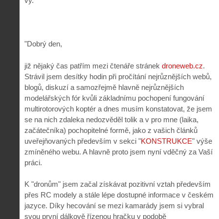
vy.
"Dobrý den,
již nějaký čas patřím mezi čtenáře stránek
droneweb.cz
.
Strávil jsem desítky hodin při pročítání nejrůznějších webů,
blogů, diskuzí a samozřejmě hlavně nejrůznějších
modelářských fór kvůli základnímu pochopení fungování
multirotorových koptér a dnes musím konstatovat, že jsem
se na nich zdaleka nedozvěděl tolik a v pro mne (laika,
začátečníka) pochopitelné formě, jako z vašich článků
uveřejňovaných především v sekci "
KONSTRUKCE
" výše
zmíněného webu. A hlavně proto jsem nyní vděčný za Vaší
práci.
K "dronům" jsem začal získávat pozitivní vztah především
přes RC modely a stále lépe dostupné informace v českém
jazyce. Díky hecování se mezi kamarády jsem si vybral
svou první dálkově řízenou hračku v podobě