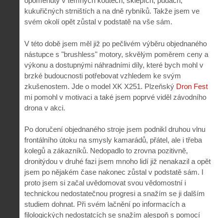
opomenuty v temných koutech, sklepích, půdách,
kukuřičných strništích a na dně rybníků. Takže jsem ve
svém okolí opět zůstal v podstatě na vše sám.
V této době jsem měl již po pečlivém výběru objednaného
nástupce s "brushless" motory, skvělým poměrem ceny a
výkonu a dostupnými náhradními díly, které bych mohl v
brzké budoucnosti potřebovat vzhledem ke svým
zkušenostem. Jde o model XK X251. Plzeňský
Dron Fest
mi pomohl v motivaci a také jsem poprvé viděl závodního
drona v akci.
Po doručení objednaného stroje jsem podnikl druhou vlnu
frontálního útoku na smysly kamarádů, přátel, ale i třeba
kolegů a zákazníků. Nedopadlo to zrovna pozitivně,
dronitýdou v druhé fazi jsem mnoho lidí již nenakazil a opět
jsem po nějakém čase nakonec zůstal v podstatě sám. I
proto jsem si začal uvědomovat svou vědomostní i
technickou nedostatečnou progresi a snažím se ji dalším
studiem dohnat. Při svém lačnění po informacích a
filologických nedostatcích se snažím alespoň s pomocí