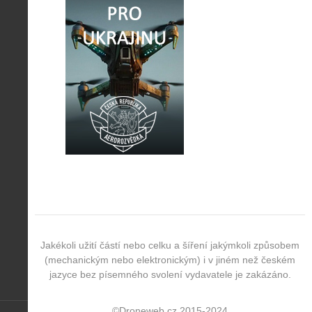
Jakékoli užití částí nebo celku a šíření jakýmkoli způsobem
(mechanickým nebo elektronickým) i v jiném než českém
jazyce bez písemného svolení vydavatele je zakázáno.
©Droneweb.cz 2015-2024