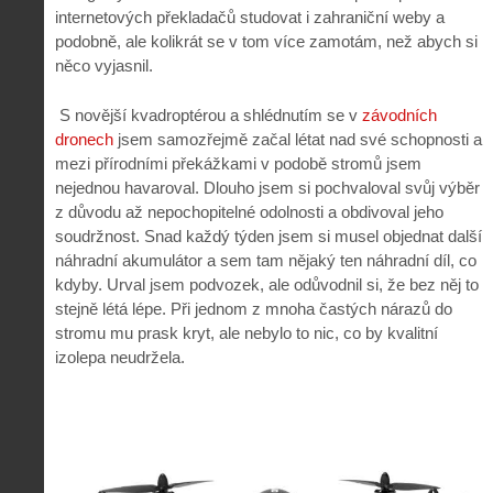
internetových překladačů studovat i zahraniční weby a
podobně, ale kolikrát se v tom více zamotám, než abych si
něco vyjasnil.
S novější kvadroptérou a shlédnutím se v
závodních
dronech
jsem samozřejmě začal létat nad své schopnosti a
mezi přírodními překážkami v podobě stromů jsem
nejednou havaroval. Dlouho jsem si pochvaloval svůj výběr
z důvodu až nepochopitelné odolnosti a obdivoval jeho
soudržnost. Snad každý týden jsem si musel objednat další
náhradní akumulátor a sem tam nějaký ten náhradní díl, co
kdyby. Urval jsem podvozek, ale odůvodnil si, že bez něj to
stejně létá lépe. Při jednom z mnoha častých nárazů do
stromu mu prask kryt, ale nebylo to nic, co by kvalitní
izolepa neudržela.