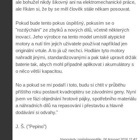
ale bohužel nikdy šikovný ani na elektromechanické práce,
ale říkám si, že by se měl člověk stále někam posouvat.
Pokud bude tento pokus úspěšný, pokusím se o
"rozdýchání" ze zbytků a nových dílů, včetně některých
inovací. Jeho výrobce na tento model umístil atypické
motory a nutí tím jejich uživatele používat například jen
originální vrtule. A to já už nechci. Hodlám tyto motory
nahradit jinými, standardizovanými a pak také upravit držák
baterie tak, abych mohl případně aplikovat i akumulátory s
o něco větší kapacitou.
No a pokud se mi podaří i toto, budu si chtít v průběhu
příštího roku postavit kvadroptéru se závodními geny. Nyní
jsem ve fázi objednání hrotové pájky, spotřebního materiálu
a náhradních dílů na repasování i přestavbu a hlavně
dodávání si odvahy."
J. Š. ("Pepino")
Naposledy změněnoneděle, 06 listopad 2016 11:42