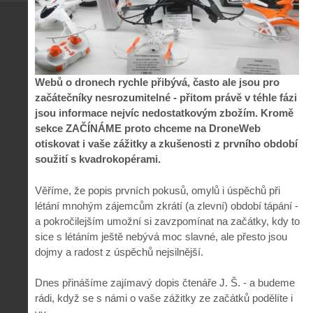
Webů o dronech rychle přibývá, často ale jsou pro
začátečníky nesrozumitelné - přitom právě v téhle fázi
jsou informace nejvíc nedostatkovým zbožím. Kromě
sekce ZAČÍNÁME proto chceme na DroneWeb
otiskovat i vaše zážitky a zkušenosti z prvního období
soužití s kvadrokopérami.
Věříme, že popis prvních pokusů, omylů i úspěchů při
létání mnohým zájemcům zkrátí (a zlevní) období tápání -
a pokročilejším umožní si zavzpomínat na začátky, kdy to
sice s létáním ještě nebývá moc slavné, ale přesto jsou
dojmy a radost z úspěchů nejsilnější.
Dnes přinášíme zajímavý dopis čtenáře J. Š. - a budeme
rádi, když se s námi o vaše zážitky ze začátků podělíte i