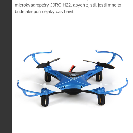
microkvadroptéry JJRC H22, abych zjistil, jestli mne to
bude alespoň nějaký čas bavit.