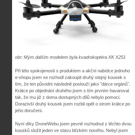
obr: Mým dalším modelem byla kvadrokoptéra XK X251
Při této spokojenosti s produktem a akční nabídce jednoho
e-shopu jsem se rozhodl zakoupit druhý stejný kousek s
tím, že ten původní následně poslouží jako "dárce orgánů".
Krátce po objednání druhého jsem s tím prvním havaroval
tak, že mu již z doma dostupných dílů nebylo pomoci.
Dorazivší druhý kousek jsem rozbil opět o strom krátce po
jeho doručení.
Nyní díky DroneWebu jsem pevně rozhodnut z těchto dvou
kousků složit jeden ve stavu blízkém nového. Nebyl jsem