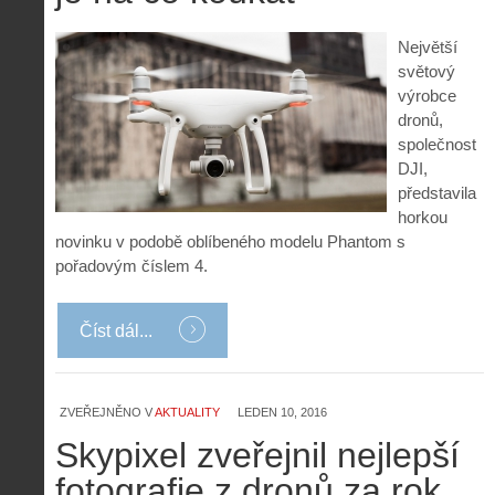
Největší
světový
výrobce
dronů,
společnost
DJI,
představila
horkou
novinku v podobě oblíbeného modelu Phantom s
pořadovým číslem 4.
Číst dál...
ZVEŘEJNĚNO V
AKTUALITY
LEDEN 10, 2016
Skypixel zveřejnil nejlepší
fotografie z dronů za rok