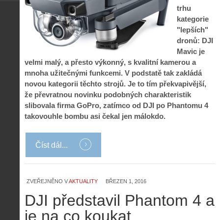
trhu
kategorie
"lepších"
dronů: DJI
Mavic je
velmi malý, a přesto výkonný, s kvalitní kamerou a
mnoha užitečnými funkcemi. V podstatě tak zakládá
novou kategorii těchto strojů. Je to tím překvapivější,
že převratnou novinku podobných charakteristik
slibovala firma GoPro, zatímco od DJI po Phantomu 4
takovouhle bombu asi čekal jen málokdo.
Číst dál...
ZVEŘEJNĚNO V
AKTUALITY
BŘEZEN 1, 2016
DJI představil Phantom 4 a
je na co koukat