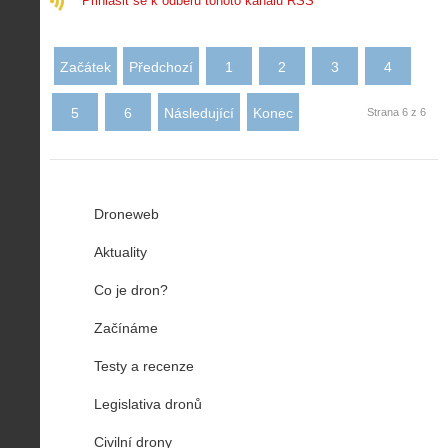
Přihlásit se k odběru tohoto kanálu RSS
Začátek
Předchozí
1
2
3
4
5
6
Následující
Konec
Strana 6 z 6
Droneweb
Aktuality
Co je dron?
Začínáme
Testy a recenze
Legislativa dronů
Civilní drony