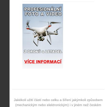
Jakékoli užití částí nebo celku a šíření jakýmkoli způsobem
(mechanickým nebo elektronickým) i v jiném než českém