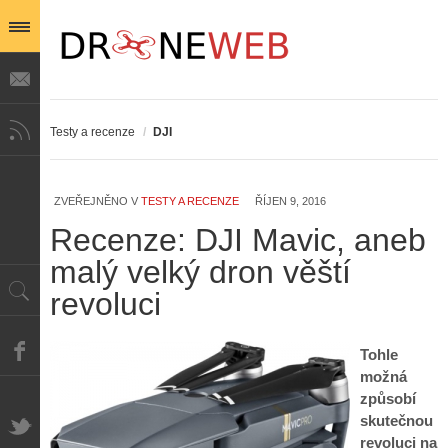
Testy a recenze
/
DJI
ZVEŘEJNĚNO V
TESTY A RECENZE
ŘÍJEN 9, 2016
Recenze: DJI Mavic, aneb
malý velký dron věští
revoluci
Tohle
možná
způsobí
skutečnou
revoluci na