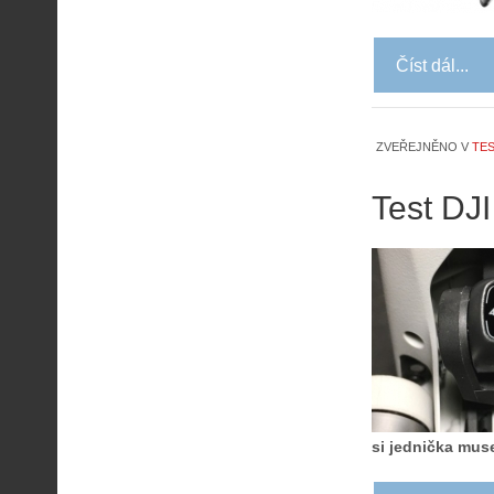
Číst dál...
ZVEŘEJNĚNO V
TES
Test DJI
si jednička muse