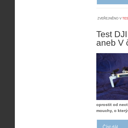
ZVEŘEJNĚNO V
TES
Test DJI
aneb V 
oprostit od nect
mouchy, o který
Číst dál...