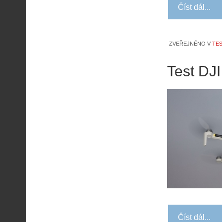
Číst dál...
ZVEŘEJNĚNO V
TES
Test DJI
Číst dál...