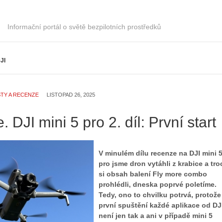
Informační portál o světě bezpilotních prostředků
JI
TY A RECENZE
LISTOPAD 26, 2025
 DJI mini 5 pro 2. díl: První start
V minulém dílu recenze na DJI mini 
pro jsme dron vytáhli z krabice a tr
si obsah balení Fly more combo
prohlédli, dneska poprvé poletíme.
Tedy, ono to chvilku potrvá, protože
první spuštění každé aplikace od DJ
není jen tak a ani v případě mini 5