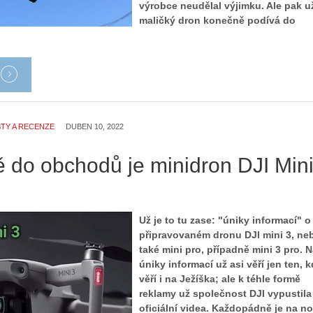
výrobce neudělal výjimku. Ale pak u
maličký dron konečně podívá do
TY A RECENZE
DUBEN 10, 2022
ě do obchodů je minidron DJI Min
Už je to tu zase: "úniky informací" o
připravovaném dronu DJI mini 3, ne
také mini pro, případně mini 3 pro. 
úniky informací už asi věří jen ten, 
věří i na Ježíška; ale k téhle formě
reklamy už společnost DJI vypustila 
oficiální videa. Každopádně je na n