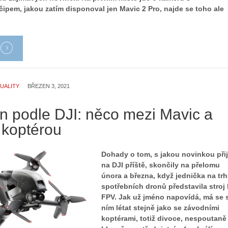
ipem, jakou zatím disponoval jen Mavic 2 Pro, najde se toho ale
UALITY
BŘEZEN 3, 2021
n podle DJI: něco mezi Mavic a
 koptérou
Dohady o tom, s jakou novinkou při
na DJI příště, skončily na přelomu
února a března, když jednička na tr
spotřebních dronů představila stroj 
FPV. Jak už jméno napovídá, má se 
ním létat stejně jako se závodními
koptérami, totiž divoce, nespoutaně 