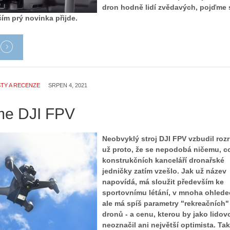
dron hodně lidí zvědavých, pojďme 
čím prý novinka přijde.
TY A RECENZE
SRPEN 4, 2021
me DJI FPV
Neobvyklý stroj DJI FPV vzbudil roz
už proto, že se nepodobá ničemu, c
konstrukčních kanceláří dronařské
jedničky zatím vzešlo. Jak už název
napovídá, má sloužit především ke
sportovnímu létání, v mnoha ohled
ale má spíš parametry "rekreačních"
dronů - a cenu, kterou by jako lidov
neoznačil ani největší optimista. Ta