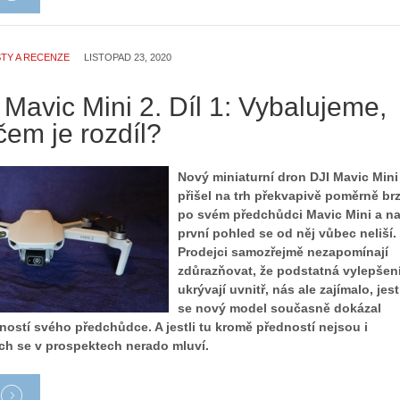
TY A RECENZE
LISTOPAD 23, 2020
 Mavic Mini 2. Díl 1: Vybalujeme,
čem je rozdíl?
Nový miniaturní dron DJI Mavic Mini
přišel na trh překvapivě poměrně br
po svém předchůdci Mavic Mini a n
první pohled se od něj vůbec neliší.
Prodejci samozřejmě nezapomínají
zdůrazňovat, že podstatná vylepšen
ukrývají uvnitř, nás ale zajímalo, jest
se nový model současně dokázal
ností svého předchůdce. A jestli tu kromě předností nejsou i
ch se v prospektech nerado mluví.