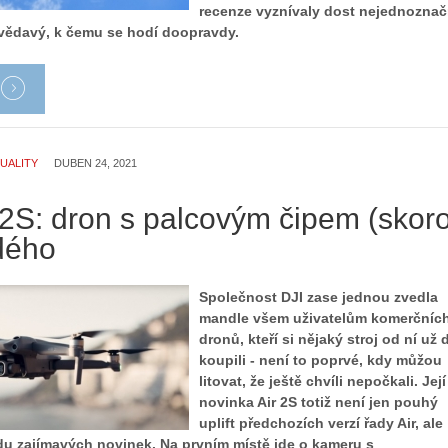
recenze vyznívaly dost nejednoznač
zvědavý, k čemu se hodí doopravdy.
UALITY
DUBEN 24, 2021
 2S: dron s palcovým čipem (skor
dého
Společnost DJI zase jednou zvedla
mandle všem uživatelům komerčníc
dronů, kteří si nějaký stroj od ní už d
koupili - není to poprvé, kdy můžou
litovat, že ještě chvíli nepočkali. Její
novinka Air 2S totiž není jen pouhý
uplift předchozích verzí řady Air, ale
adu zajímavých novinek. Na prvním místě jde o kameru s