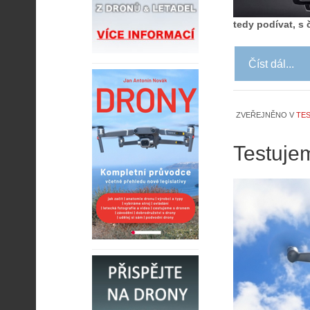
tedy podívat, s 
Číst dál...
ZVEŘEJNĚNO V
TES
Testuje