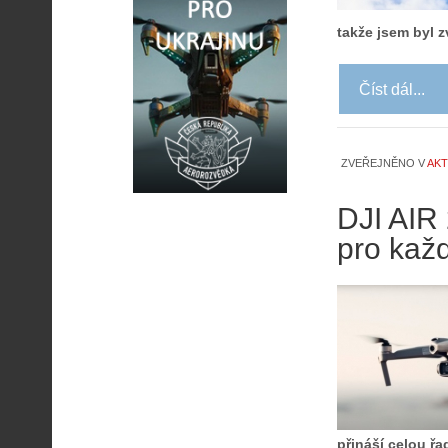
takže jsem byl 
Číst dál...
ZVEŘEJNĚNO V
AKT
DJI AIR
pro kaž
přináší celou ř