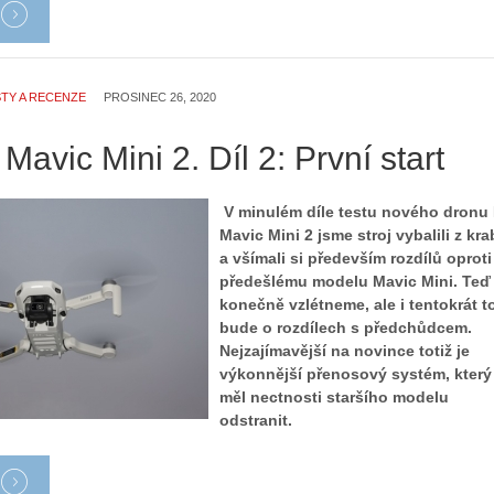
TY A RECENZE
PROSINEC 26, 2020
 Mavic Mini 2. Díl 2: První start
V minulém díle testu nového dronu 
Mavic Mini 2 jsme stroj vybalili z kra
a všímali si především rozdílů oproti
předešlému modelu Mavic Mini. Teď
konečně vzlétneme, ale i tentokrát t
bude o rozdílech s předchůdcem.
Nejzajímavější na novince totiž je
výkonnější přenosový systém, který
měl nectnosti staršího modelu
odstranit.