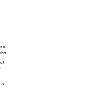
DJI
bice
 už
o
 by