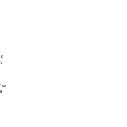
 2
zy
a
í se
li