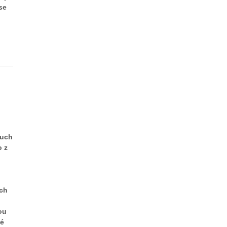
se
ruch
o z
ech
ou
ké