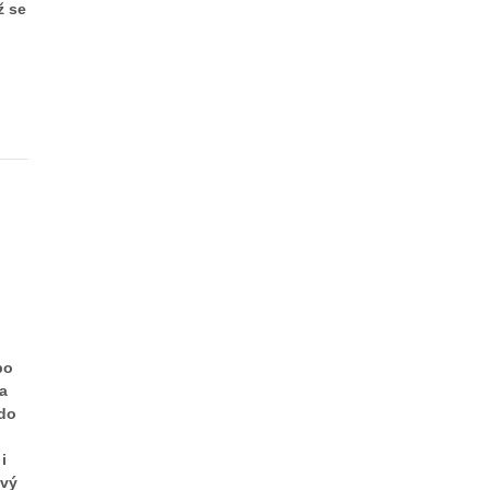
ž se
i
bo
Na
kdo
i
ový