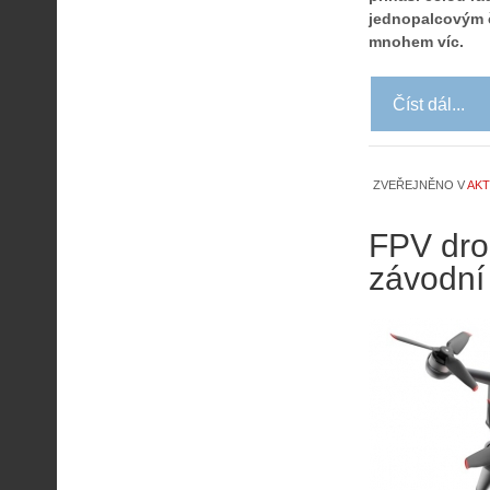
jednopalcovým č
mnohem víc.
Číst dál...
ZVEŘEJNĚNO V
AKT
FPV dro
závodní