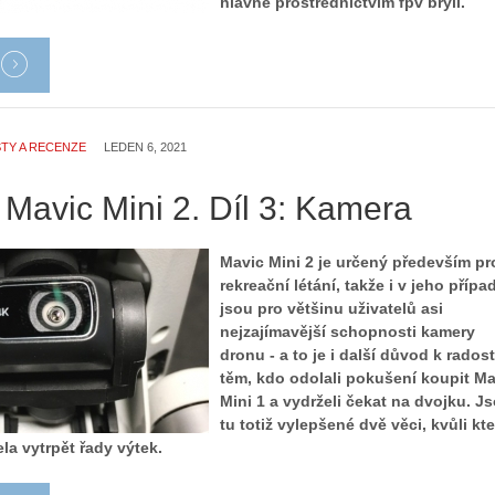
hlavně prostřednictvím fpv brýlí.
TY A RECENZE
LEDEN 6, 2021
 Mavic Mini 2. Díl 3: Kamera
Mavic Mini 2 je určený především pr
rekreační létání, takže i v jeho přípa
jsou pro většinu uživatelů asi
nejzajímavější schopnosti kamery
dronu - a to je i další důvod k radost
těm, kdo odolali pokušení koupit Ma
Mini 1 a vydrželi čekat na dvojku. J
tu totiž vylepšené dvě věci, kvůli kt
la vytrpět řady výtek.