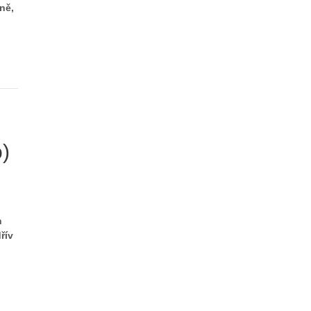
ně,
o)
h
řív