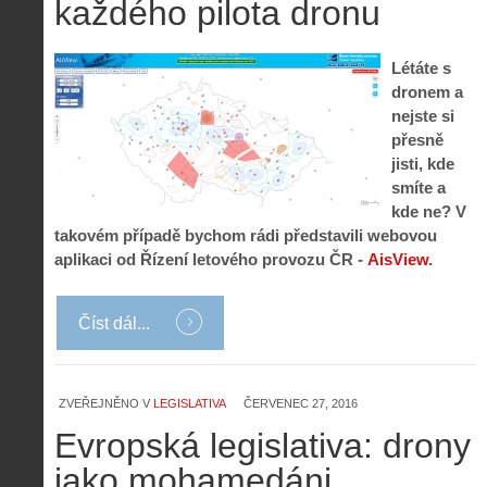
každého pilota dronu
Létáte s
dronem a
nejste si
přesně
jisti, kde
smíte a
kde ne? V
takovém případě bychom rádi představili webovou
aplikaci od Řízení letového provozu ČR -
AisView
.
Číst dál...
ZVEŘEJNĚNO V
LEGISLATIVA
ČERVENEC 27, 2016
Evropská legislativa: drony
jako mohamedáni