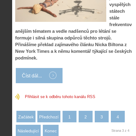
s
i
r
vyspělých
V
á
i
státech
i
l
e
stále
e
:
d
frekventov
w
Z
P
r
-
a
anějším tématem a vedle nadšenců pro létání se
ř
o
p
č
formuje i silná skupina odpůrců těchto strojů.
e
n
o
í
d
ů
Přinášíme překlad zajímavého článku Nicka Biltona z
m
n
p
:
New York Times a k němu komentář týkající se českých
o
á
i
1
podmínek.
c
m
s
.
n
e
y
N
í
s
p
e
Číst dál...
k
d
r
p
k
r
o
r
a
o
l
á
ž
n
é
v
Přihlásit se k odběru tohoto kanálu RSS
d
y
t
e
é
:
á
m
h
3
n
z
o
.
Začátek
Předchozí
1
2
3
4
í
a
p
Z
s
p
i
á
d
o
Následující
Konec
Strana 3 z 4
l
k