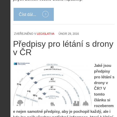
Číst dál...
ZVEŘEJNĚNO V
LEGISLATIVA
ÚNOR 29, 2016
Předpisy pro létání s drony
v ČR
Jaké jsou
předpisy
pro létání s
drony v
ČR? V
tomto
článku si
rozeberem
e nejen samotné předpisy, aby je pochopil každý, ale i