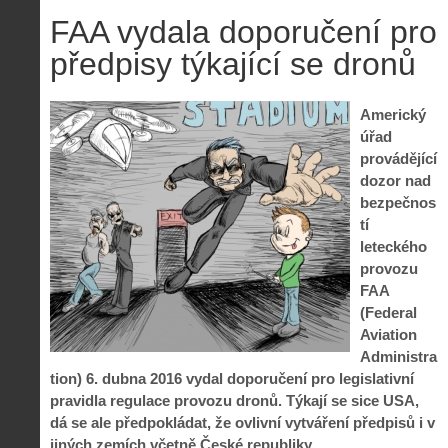
FAA vydala doporučení pro
předpisy týkající se dronů
Americký
úřad
provádějící
dozor nad
bezpečnos
tí
leteckého
provozu
FAA
(Federal
Aviation
Administra
tion) 6. dubna 2016 vydal doporučení pro legislativní
pravidla regulace provozu dronů. Týkají se sice USA,
dá se ale předpokládat, že ovlivní vytváření předpisů i v
jiných zemích včetně České republiky.