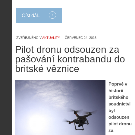
Číst dál...
ZVEŘEJNĚNO V
AKTUALITY
ČERVENEC 24, 2016
Pilot dronu odsouzen za
pašování kontrabandu do
britské věznice
Poprvé v
historii
britského
soudnictví
byl
odsouzen
pilot dronu
za