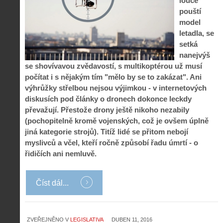
louce
pouští
model
letadla, se
setká
nanejvýš
se shovívavou zvědavostí, s multikoptérou už musí
počítat i s nějakým tím "mělo by se to zakázat". Ani
výhrůžky střelbou nejsou výjimkou - v internetových
diskusích pod články o dronech dokonce leckdy
převažují. Přestože drony ještě nikoho nezabily
(pochopitelně kromě vojenských, což je ovšem úplně
jiná kategorie strojů). Titíž lidé se přitom nebojí
myslivců a včel, kteří ročně způsobí řadu úmrtí - o
řidičích ani nemluvě.
Číst dál...
ZVEŘEJNĚNO V
LEGISLATIVA
DUBEN 11, 2016