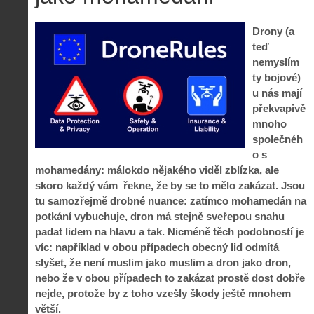
Drony (a
teď
nemyslím
ty bojové)
u nás mají
překvapivě
mnoho
společnéh
o s
mohamedány: málokdo nějakého viděl zblízka, ale
skoro každý vám řekne, že by se to mělo zakázat. Jsou
tu samozřejmě drobné nuance: zatímco mohamedán na
potkání vybuchuje, dron má stejně sveřepou snahu
padat lidem na hlavu a tak. Nicméně těch podobností je
víc: například v obou případech obecný lid odmítá
slyšet, že není muslim jako muslim a dron jako dron,
nebo že v obou případech to zakázat prostě dost dobře
nejde, protože by z toho vzešly škody ještě mnohem
větší.