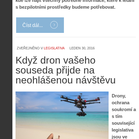
kde lze najít všechny potřebné informace, které k létání
s bezpilotními prostředky budeme potřebovat.
Číst dál...
ZVEŘEJNĚNO V
LEGISLATIVA
LEDEN 30, 2016
Když dron vašeho
souseda přijde na
neohlášenou návštěvu
Drony,
ochrana
Z
soukromí a
h
s tím
i
S
související
s
A
e
legislativa
t
i
r
jsou ve
o