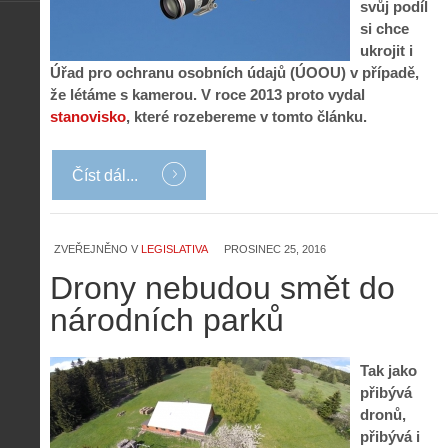
svůj podíl
si chce
ukrojit i
Úřad pro ochranu osobních údajů (ÚOOU) v případě,
že létáme s kamerou. V roce 2013 proto vydal
stanovisko
, které rozebereme v tomto článku.
Číst dál...
ZVEŘEJNĚNO V
LEGISLATIVA
PROSINEC 25, 2016
Drony nebudou smět do
národních parků
Tak jako
přibývá
dronů,
přibývá i