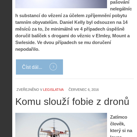
pašování
nelegálníc
h substancí do vězení za účelem zpříjemnění pobytu
tamním obyvatelům. Daniel Kelly byl odsouzen na 14
měsíců za to, že minimálně ve 4 případech úspěšně
doručil balíček s drogami do věznic v Elmley, Mount a
Swleside. Ve dvou případech se mu doručení
nepodařilo.
Číst dál...
ZVEŘEJNĚNO V
LEGISLATIVA
ČERVENEC 6, 2016
Komu slouží fobie z dronů
Zatímco
člověk,
který si na