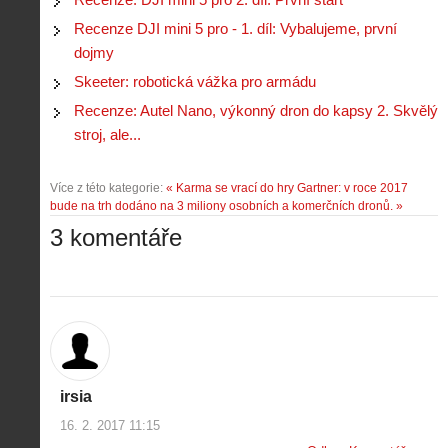
Recenze DJI mini 5 pro - 1. díl: Vybalujeme, první
dojmy
Skeeter: robotická vážka pro armádu
Recenze: Autel Nano, výkonný dron do kapsy 2. Skvělý
stroj, ale...
Více z této kategorie:
« Karma se vrací do hry
Gartner: v roce 2017
bude na trh dodáno na 3 miliony osobních a komerčních dronů. »
3 komentáře
irsia
16. 2. 2017 11:15