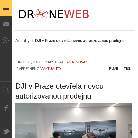
Aktuality
/
DJI v Praze otevřela novou autorizovanou prodejnu
ÚNOR 11, 2017
NAPSAL(A)
JAN A. NOVÁK
ZVEŘEJNĚNO V
AKTUALITY
EMAIL
TISK
DJI v Praze otevřela novou
autorizovanou prodejnu