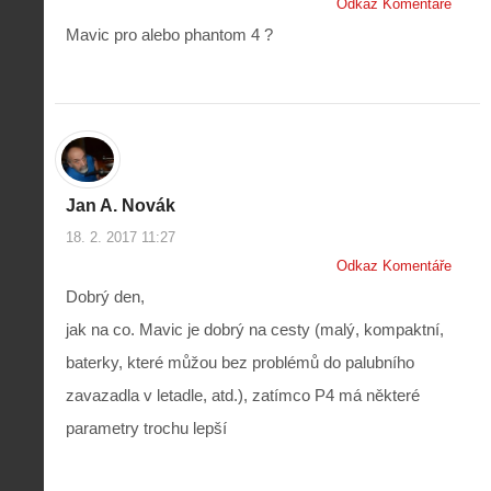
Odkaz Komentáře
Mavic pro alebo phantom 4 ?
Jan A. Novák
18. 2. 2017 11:27
Z
Odkaz Komentáře
h
Dobrý den,
i
S
s
jak na co. Mavic je dobrý na cesty (malý, kompaktní,
A
e
t
i
r
baterky, které můžou bez problémů do palubního
o
s
i
r
zavazadla v letadle, atd.), zatímco P4 má některé
V
á
i
i
l
e
parametry trochu lepší
e
:
d
w
Z
P
r
-
a
ř
o