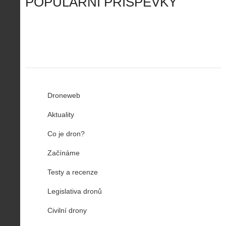
POPULÁRNÍ PŘÍSPĚVKY
R
…
n
z
u
…
Droneweb
Aktuality
Co je dron?
Začínáme
Testy a recenze
Legislativa dronů
Civilní drony