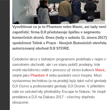
Vysvětlovat co je to Phantom nebo Mavic, asi tady není
zapotřebí; firma DJI představuje špičku v segmentu
komerčních dronů. Dnes (tedy v sobotu 11. února 2017)
společnost Telink v Praze - Nových Butovicích otevřela
autorizovaný obchod DJI STORE.
Celodenní akce s bohatým programem probíhala v nejen v
samotném obchodě, ale i ve stanu poblíž prodejny, kde
mohli návštěvníci vidět v provozu už skoro kultovní
Mavic
,
stejně jako
Phantom 4
nebo poslední verzi Inspire. Mezi
vystavenou technikou (a na prodej) byly také ruční gimbaly
DJI Osmo a profesionální gimbaly DJI Dronin. V přilehlém
sále se uskutečnily přednášky Escape to Nature, Ve stopě
predátora a DJI na Dakaru 2017 - všechny dopředu
obsazené.