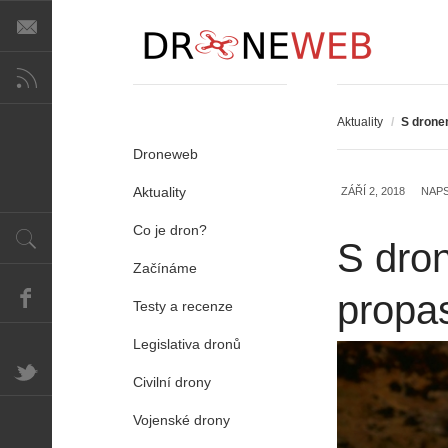
Aktuality
/
S drone
Droneweb
Aktuality
ZÁŘÍ 2, 2018
NAP
Co je dron?
S dro
Začínáme
propas
Testy a recenze
Legislativa dronů
Civilní drony
Vojenské drony