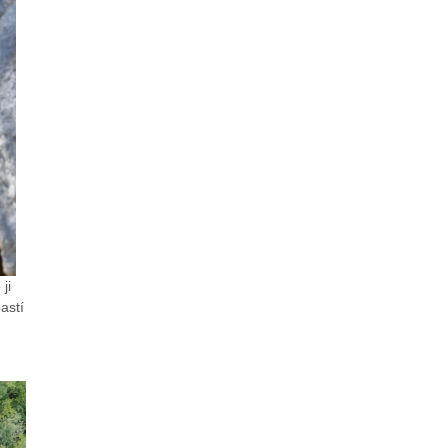
ji
astí