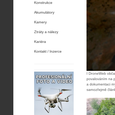
Konstrukce
Akumulátory
Kamery
Ztráty a nálezy
Kariéra
Kontakt / Inzerce
I DroneWeb občas 
povalováním na pl
a dokumentaci m
samozřejmě článk