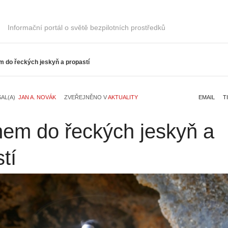
Informační portál o světě bezpilotních prostředků
m do řeckých jeskyň a propastí
SAL(A)
JAN A. NOVÁK
ZVEŘEJNĚNO V
AKTUALITY
EMAIL
T
nem do řeckých jeskyň a
tí