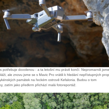
potřebuje dovolenou - a ta letošní mu právě končí. Nepromarnili jsme 
áži, ale znovu jsme se s Mavic Pro vrátili k hledání nepřístupných prop
ykénských památek na řeckém ostrově Kefalonia. Budou o tom
y, zatím jako předkrm přichází malá fotoreportáž.