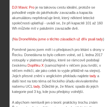
DJI Mavic Pro
je na takovou cestu ideální, protože se
pohodlně vejde do jakéhokoliv zavazadla a kapacita
akumulátoru nepřekračuje limit, který některé letecké
společnosti uplatňují - uvádí se, že při kapacitě 101 až 160
Wh můžete mít v palubním zavazadle dvě.
(
Na DroneWebu jsme o těchto zásadách už dřív psali tady
)
Poměrně jasno jsem měl i o předpisech pro létání s drony v
Řecku. Donedávna to bylo celkem volné, od 1. ledna 2017
vstoupily v platnost předpisy, které se rámcově podobají
českému
Doplňku X
(samozřejmě v něčem jsou tvrdší, v
něčem měkčí, ale jako celek to vyjde přibližně na stejno).
Jejich přesné znění v anglickém překladu najdete
tady
a
další text na toto téma od řeckého úřadu ekvivalentního
našemu UCL
tady
. Důležité je, že Mavic spadá do jejich
kategorie pod 3 kg, kde jsou předpisy volnější.
A abychom nemluvili jen o teorii: prakticky trochu znám