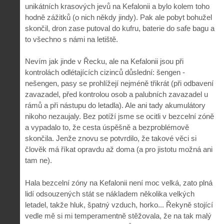
unikátních krasových jevů na Kefalonii a bylo kolem toho
hodně zážitků (o nich někdy jindy). Pak ale pobyt bohužel
skončil, dron zase putoval do kufru, baterie do safe bagu a
to všechno s námi na letiště.
Nevím jak jinde v Řecku, ale na Kefalonii jsou při
kontrolách odlétajících cizinců důslední: šengen -
nešengen, pasy se prohlížejí nejméně třikrát (při odbavení
zavazadel, před kontrolou osob a palubních zavazadel u
rámů a při nástupu do letadla). Ale ani tady akumulátory
nikoho nezaujaly. Bez potíží jsme se ocitli v bezcelní zóně
a vypadalo to, že cesta úspěšně a bezproblémově
skončila. Jenže znovu se potvrdilo, že takové věci si
člověk má říkat opravdu až doma (a pro jistotu možná ani
tam ne).
Hala bezcelní zóny na Kefalonii není moc velká, zato plná
lidí odsouzených stát se nákladem několika velkých
letadel, takže hluk, špatný vzduch, horko... Řekyně stojící
vedle mě si mi temperamentně stěžovala, že na tak malý