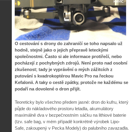
O cestování s drony do zahraničí se toho napsalo už
hodně, stejně jako o jejich přepravě leteckými
společnostmi. Často si ale informace protiřečí, nebo
pocházejí z pochybných zdrojů. Není proto nad osobní
zkušenost; tady je vyprávění o mých zážitcích z
putování s kvadrokoptérou Mavic Pro na řeckou
Kefalonii. A taky o cestě zpátky, protože ne každému se
podaří na dovolené o dron přijít.
Teoreticky bylo všechno předem jasné: dron do kufru, který
půjde do nákladového prostoru letadla, akumulátory
maximálně dva v bezpečnostním sáčku na lithiové baterie
(tzv. safe bag, v mém případě konkrétně výrobek Lipo-
Safe, zakoupený v Pecka Modely) do palubního zavazadla.