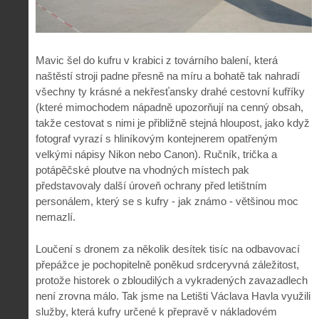
Mavic šel do kufru v krabici z továrního balení, která
naštěstí stroji padne přesně na míru a bohatě tak nahradí
všechny ty krásné a nekřesťansky drahé cestovní kufříky
(které mimochodem nápadně upozorňují na cenný obsah,
takže cestovat s nimi je přibližně stejná hloupost, jako když
fotograf vyrazí s hliníkovým kontejnerem opatřeným
velkými nápisy Nikon nebo Canon). Ručník, trička a
potápěčské ploutve na vhodných místech pak
představovaly další úroveň ochrany před letištním
personálem, který se s kufry - jak známo - většinou moc
nemazlí.
Loučení s dronem za několik desítek tisíc na odbavovací
přepážce je pochopitelně poněkud srdceryvná záležitost,
protože historek o zbloudilých a vykradených zavazadlech
není zrovna málo. Tak jsme na Letišti Václava Havla využili
služby, která kufry určené k přepravě v nákladovém