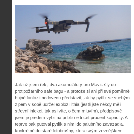
Jak už jsem řekl, dva akumulátory pro Mavic šly do
protipožárního safe bagu - a protože si ani při své poměrně
bujné fantazii nedovedu představit, jak by pytlík se suchým
zipem v sobě udržel explozi lithia (jestli jste někdy měli
střevní infekci, tak asi víte, o čem mluvím), předpisově
jsem je předem vybil na přibližně třicet procent kapacity. A
teprve pak putoval pytlík s nimi do palubního zavazadla,
konkrétně do staré fotobrašny, která svým zevnějškem