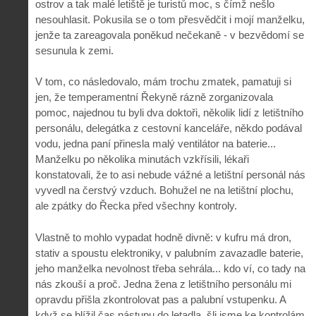
ostrov a tak malé letiště je turistů moc, s čímž nešlo
nesouhlasit. Pokusila se o tom přesvědčit i mojí manželku,
jenže ta zareagovala poněkud nečekaně - v bezvědomí se
sesunula k zemi.
V tom, co následovalo, mám trochu zmatek, pamatuji si
jen, že temperamentní Řekyně rázně zorganizovala
pomoc, najednou tu byli dva doktoři, několik lidí z letištního
personálu, delegátka z cestovní kanceláře, někdo podával
vodu, jedna paní přinesla malý ventilátor na baterie...
Manželku po několika minutách vzkřísili, lékaři
konstatovali, že to asi nebude vážné a letištní personál nás
vyvedl na čerstvý vzduch. Bohužel ne na letištní plochu,
ale zpátky do Řecka před všechny kontroly.
Vlastně to mohlo vypadat hodně divně: v kufru má dron,
stativ a spoustu elektroniky, v palubním zavazadle baterie,
jeho manželka nevolnost třeba sehrála... kdo ví, co tady na
nás zkouší a proč. Jedna žena z letištního personálu mi
opravdu přišla zkontrolovat pas a palubní vstupenku. A
když se blížil čas nástupu do letadla, šli jsme ke kontrolám