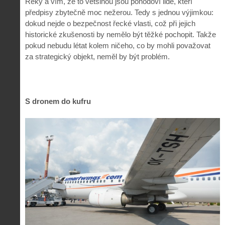
Řeky a vím, že to většinou jsou pohodoví lidé, kteří
předpisy zbytečně moc nežerou. Tedy s jednou výjimkou:
dokud nejde o bezpečnost řecké vlasti, což při jejich
historické zkušenosti by nemělo být těžké pochopit. Takže
pokud nebudu létat kolem ničeho, co by mohli považovat
za strategický objekt, neměl by být problém.
S dronem do kufru