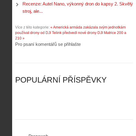
ž
n
Recenze: Autel Nano, výkonný dron do kapsy 2. Skvělý
é
v
d
y
t
e
stroj, ale...
é
:
á
m
h
3
n
z
o
.
Více z této kategorie:
« Americká armáda zakázala svým jednotkám
í
a
p
Z
používat drony od DJI
Telink předvedl nové drony DJI Matrice 200 a
s
p
i
á
210 »
d
o
l
k
Pro psaní komentářů se přihlašte
r
m
o
l
o
e
t
a
n
n
a
d
y
u
d
y
v
t
r
ř
Č
ý
o
í
POPULÁRNÍ PŘÍSPĚVKY
R
…
n
z
u
…
Droneweb