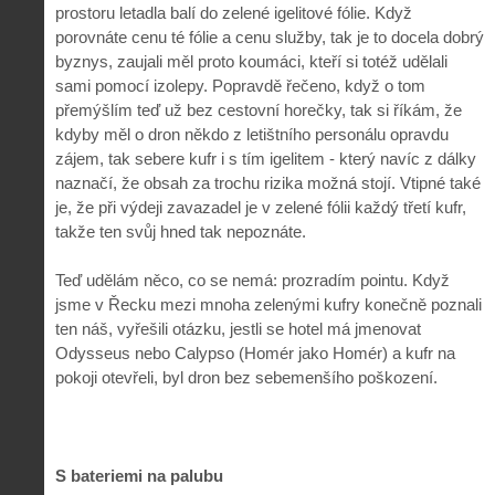
prostoru letadla balí do zelené igelitové fólie. Když
porovnáte cenu té fólie a cenu služby, tak je to docela dobrý
byznys, zaujali měl proto koumáci, kteří si totéž udělali
sami pomocí izolepy. Popravdě řečeno, když o tom
přemýšlím teď už bez cestovní horečky, tak si říkám, že
kdyby měl o dron někdo z letištního personálu opravdu
zájem, tak sebere kufr i s tím igelitem - který navíc z dálky
naznačí, že obsah za trochu rizika možná stojí. Vtipné také
je, že při výdeji zavazadel je v zelené fólii každý třetí kufr,
takže ten svůj hned tak nepoznáte.
Teď udělám něco, co se nemá: prozradím pointu. Když
jsme v Řecku mezi mnoha zelenými kufry konečně poznali
ten náš, vyřešili otázku, jestli se hotel má jmenovat
Odysseus nebo Calypso (Homér jako Homér) a kufr na
pokoji otevřeli, byl dron bez sebemenšího poškození.
S bateriemi na palubu