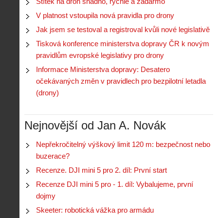
Štítek na dron snadno, rychle a zadarmo
V platnost vstoupila nová pravidla pro drony
Z
Jak jsem se testoval a registroval kvůli nové legislativě
h
i
Tisková konference ministerstva dopravy ČR k novým
S
s
pravidlům evropské legislativy pro drony
A
e
t
i
r
o
Informace Ministerstva dopravy: Desatero
s
i
r
očekávaných změn v pravidlech pro bezpilotní letadla
V
á
i
i
(drony)
l
e
e
:
d
w
Z
P
r
-
a
Nejnovější od Jan A. Novák
ř
o
p
č
e
n
o
í
d
ů
Nepřekročitelný výškový limit 120 m: bezpečnost nebo
m
n
p
:
buzerace?
o
á
i
1
c
m
Recenze. DJI mini 5 pro 2. díl: První start
s
.
n
e
y
N
Recenze DJI mini 5 pro - 1. díl: Vybalujeme, první
í
s
p
e
k
d
dojmy
r
p
k
r
o
r
Skeeter: robotická vážka pro armádu
a
o
l
á