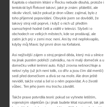
Kapitola o vlastním létání v Řecku nebude dlouhá, protože i
tentokrát byli Řekové takoví, jaké je znám: přátelští, ale
nikoliv vlezlí, takže pokud je dron vůbec zajímal, bylo z
toho příjemné popovídání. Obvykle jsem se dověděl, že
takový stroj vidí poprvé, i když o nich už předtím
samozřejmě hodně četli a viděli v televizi. Slyšeli i o
obchodech ve velkých městech, kde se prodávají, ale
zatím jich prý v zemi moc není. Ani by mě nepřekvapilo,
kdyby můj Mavic byl první dron na Kefalonii.
Asi nejživější zájem o stroj projevil děda, který má u silnice
na jinak pustém pobřeží zahrádku, na ní malý domeček a u
domečku velké terénní auto. Když zrovna nešnorchluje a
neloví ryby (už jich není tolik, co dřív a jsou čím dál menší)
sedí před domečkem a dívá se na moře. Ale dron ještě
neviděl, takže vstal a šel si o něm popovídat. A o životě
vůbec. Ten jeho jsem mu trochu záviděl.
Takže praxe potvrdila teorii: pokud se vyhnete letištím,
vojenským objektům (a i jinak budete létat rozumně, tak jak