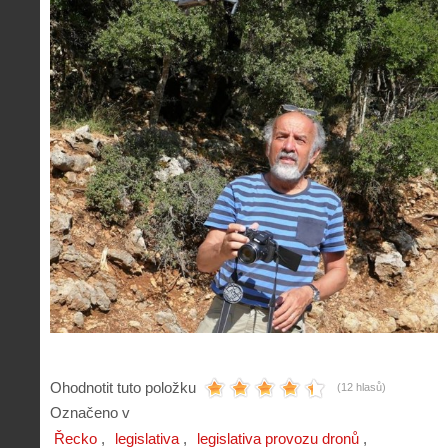
Ohodnotit tuto položku
(12 hlasů)
Označeno v
Řecko
legislativa
legislativa provozu dronů