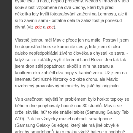
byste létali u nás), nejsou problémy. Někdo si možná v této
souvislosti vzpomene na dva Čechy, kteří byli před
několika lety kvůli fotografování zatčeni na Lemnosu, ale ti
si to zavinili sami - ostatně celá ta záležitost je poněkud
divná (viz
zde
a
zde
).
Vlastně jednou měl Mavic přece jen na mále. Postavil jsem
ho doprostřed horské kamenité cesty, kde jsem široko
daleko nepředpokládal živého člověka a chystal ke startu -
když se ze zatáčky vyřítil terénní Land Rover. Jen tak tak
jsem dron stihl popadnout, skočil s ním na stranu a
koutkem oka zahlédl dva popy v kabině vozu. Už jsem na
internetu četl různé historky o zkáze dronu, ale Mavic
rozdrcený pravoslavnými mnichy by jistě byl originální.
Ve skutečnosti největším problémem bylo horko; teploty se
během dne pohybovaly hodně nad 30 stupňů. Mavic se
držel skvěle, hůř to ale snášel tablet (Samsung Galaxy Tab
A10). Pak ho vždycky musel nahradit smartphone
(Samsung Galaxy 6s edge), který ale má jiné obvyklé
vrtochy smartphonů, jako malou výdrž baterie a podobně.