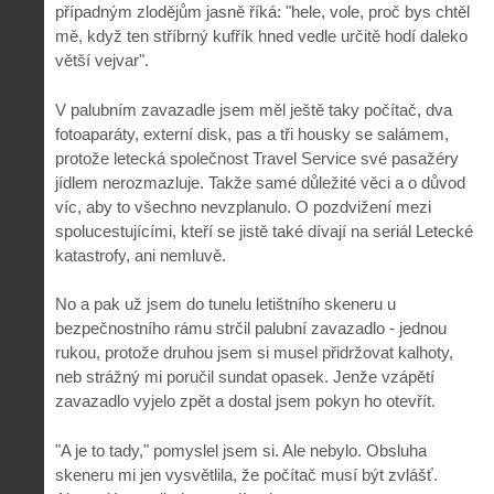
případným zlodějům jasně říká: "hele, vole, proč bys chtěl
mě, když ten stříbrný kufřík hned vedle určitě hodí daleko
větší vejvar".
V palubním zavazadle jsem měl ještě taky počítač, dva
fotoaparáty, externí disk, pas a tři housky se salámem,
protože letecká společnost Travel Service své pasažéry
jídlem nerozmazluje. Takže samé důležité věci a o důvod
víc, aby to všechno nevzplanulo. O pozdvižení mezi
spolucestujícími, kteří se jistě také dívají na seriál Letecké
katastrofy, ani nemluvě.
No a pak už jsem do tunelu letištního skeneru u
bezpečnostního rámu strčil palubní zavazadlo - jednou
rukou, protože druhou jsem si musel přidržovat kalhoty,
neb strážný mi poručil sundat opasek. Jenže vzápětí
zavazadlo vyjelo zpět a dostal jsem pokyn ho otevřít.
"A je to tady," pomyslel jsem si. Ale nebylo. Obsluha
skeneru mi jen vysvětlila, že počítač musí být zvlášť.