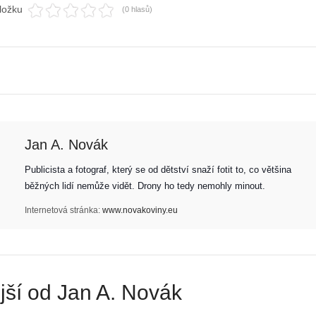
ložku
(0 hlasů)
Z
h
S
i
e
s
r
t
i
o
á
r
Jan A. Novák
l
i
:
e
Publicista a fotograf, který se od dětství snaží fotit to, co většina 
Z
d
běžných lidí nemůže vidět. Drony ho tedy nemohly minout. 
a
r
č
o
Internetová stránka:
www.novakoviny.eu
í
n
n
ů
á
:
m
1
e
.
jší od Jan A. Novák
s
N
d
e