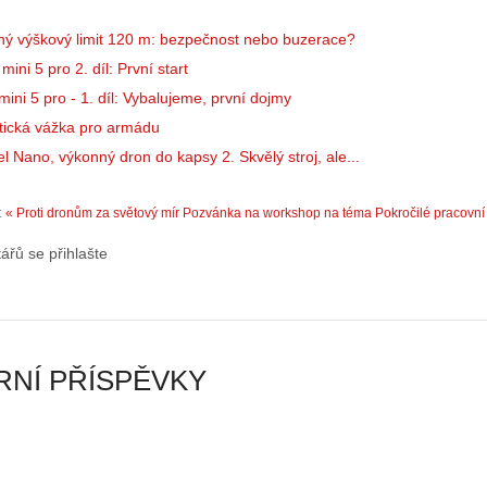
r
p
o
r
ný výškový limit 120 m: bezpečnost nebo buzerace?
n
á
ini 5 pro 2. díl: První start
y
v
ini 5 pro - 1. díl: Vybalujeme, první dojmy
:
e
3
m
tická vážka pro armádu
.
z
l Nano, výkonný dron do kapsy 2. Skvělý stroj, ale...
Z
a
á
p
:
« Proti dronům za světový mír
Pozvánka na workshop na téma Pokročilé pracovní
k
o
l
m
ářů se přihlašte
a
e
d
n
y
u
ř
t
í
ý
NÍ PŘÍSPĚVKY
z
…
…