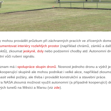
dy mohou provádět průzkum při záchranných pracích ve zřícených dom
umentovat interiéry rozlehlých prostor
(například chrámů, zámků a dal
ektů), zkoumat
jeskyně
,
doly
nebo podzemní chodby atd. Autonomní dr
tní vůči rušení signálu.
význam má i
spolupráce skupin dronů
. Nosnost jednoho dronu a výdrž je
kooperující skupině ale mohou podnikat i velké akce, například zkoum
asit velké požáry, ale třeba i provádět konstrukční a stavební práce.
a NASA zkoumá možnost využít autonomní (a případně kooperující) d
vých tunelů na Měsíci a Marsu (viz
zde
).