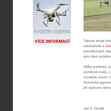
Takové stroje te
zakreslovat a
dok
památkových obj
jsou také rezisten
Velký praktický 
poměrně malá, v 
rozsáhlá území, h
Kosmická agentur
při výzkumu lávo
Jan A. Novák