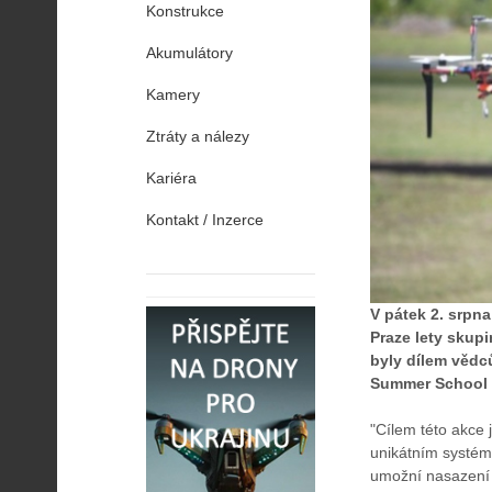
Konstrukce
Akumulátory
Kamery
Ztráty a nálezy
Kariéra
Kontakt / Inzerce
V pátek 2. srpn
Praze lety skup
byly dílem vědc
Summer School 
"Cílem této akce 
unikátním syst
umožní nasazení r