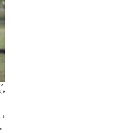
 v
oje
, s
ím