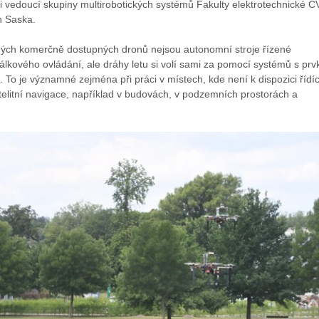
kci vedoucí skupiny multirobotických systémů Fakulty elektrotechnické 
n Saska.
ných komerčně dostupných dronů nejsou autonomní stroje řízené
álkového ovládání, ale dráhy letu si volí sami za pomocí systémů s prv
. To je významné zejména při práci v místech, kde není k dispozici řídíc
atelitní navigace, například v budovách, v podzemních prostorách a