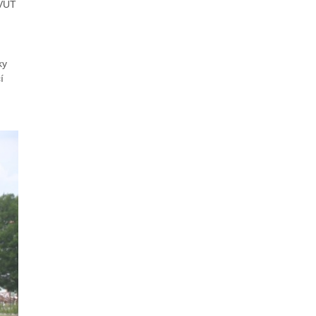
ČVUT
ky
í