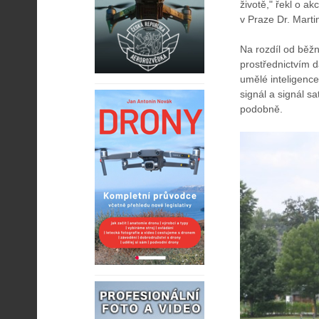
životě," řekl o a
v Praze Dr. Marti
Na rozdíl od běž
prostřednictvím d
umělé inteligence
signál a signál s
podobně.