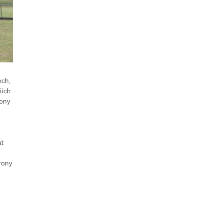
ech,
ších
ony
at
rony