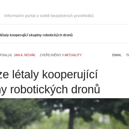
Informační portál o světě bezpilotních prostředků
létaly kooperující skupiny robotických dronů
PSAL(A)
JAN A. NOVÁK
ZVEŘEJNĚNO V
AKTUALITY
EMAIL
T
e létaly kooperující
y robotických dronů