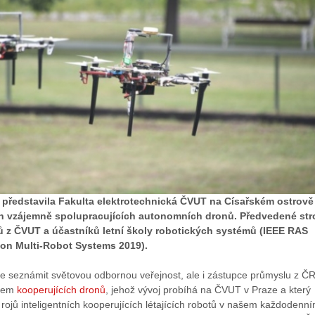
a představila Fakulta elektrotechnická ČVUT na Císařském ostrově
in vzájemně spolupracujících autonomních dronů. Předvedené str
ů z ČVUT a účastníků letní školy robotických systémů (IEEE RAS
on Multi-Robot Systems 2019).
je seznámit světovou odbornou veřejnost, ale i zástupce průmyslu z ČR
émem
kooperujících dronů
, jehož vývoj probíhá na ČVUT v Praze a který
ojů inteligentních kooperujících létajících robotů v našem každodenn