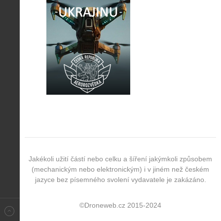
Jakékoli užití částí nebo celku a šíření jakýmkoli způsobem
(mechanickým nebo elektronickým) i v jiném než českém
jazyce bez písemného svolení vydavatele je zakázáno.
©Droneweb.cz 2015-2024