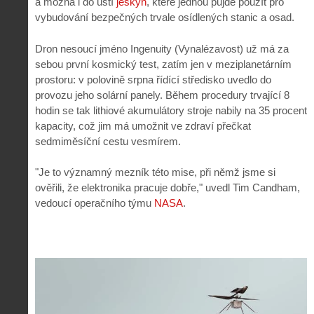
a možná i do ústí
jeskyň
, které jednou půjde použít pro
vybudování bezpečných trvale osídlených stanic a osad.
Dron nesoucí jméno Ingenuity (Vynalézavost) už má za
sebou první kosmický test, zatím jen v meziplanetárním
prostoru: v polovině srpna řídící středisko uvedlo do
provozu jeho solární panely. Během procedury trvající 8
hodin se tak lithiové akumulátory stroje nabily na 35 procent
kapacity, což jim má umožnit ve zdraví přečkat
sedmiměsíční cestu vesmírem.
"Je to významný mezník této mise, při němž jsme si
ověřili, že elektronika pracuje dobře," uvedl Tim Candham,
vedoucí operačního týmu
NASA
.