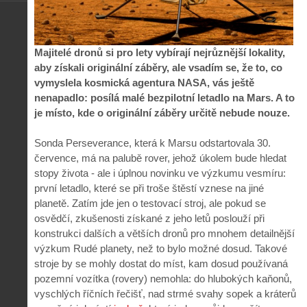
Majitelé dronů si pro lety vybírají nejrůznější lokality,
aby získali originální záběry, ale vsadím se, že to, co
vymyslela kosmická agentura NASA, vás ještě
nenapadlo: posílá malé bezpilotní letadlo na Mars. A to
je místo, kde o originální záběry určitě nebude nouze.
Sonda Perseverance, která k Marsu odstartovala 30.
července, má na palubě rover, jehož úkolem bude hledat
stopy života - ale i úplnou novinku ve výzkumu vesmíru:
první letadlo, které se při troše štěstí vznese na jiné
planetě. Zatím jde jen o testovací stroj, ale pokud se
osvědčí, zkušenosti získané z jeho letů poslouží při
konstrukci dalších a větších dronů pro mnohem detailnější
výzkum Rudé planety, než to bylo možné dosud. Takové
stroje by se mohly dostat do míst, kam dosud používaná
pozemní vozítka (rovery) nemohla: do hlubokých kaňonů,
vyschlých říčních řečišť, nad strmé svahy sopek a kráterů