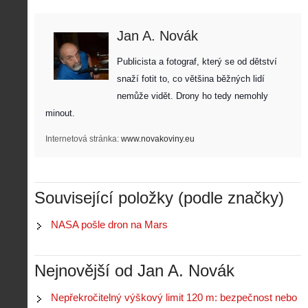
Jan A. Novák
Publicista a fotograf, který se od dětství 
snaží fotit to, co většina běžných lidí 
nemůže vidět. Drony ho tedy nemohly 
Z
minout. 
h
i
Internetová stránka:
www.novakoviny.eu
S
s
A
e
t
i
r
o
s
i
r
Související položky (podle značky)
V
á
i
i
l
e
NASA pošle dron na Mars
e
:
d
w
Z
P
r
-
a
ř
o
p
č
Nejnovější od Jan A. Novák
e
n
o
í
d
ů
m
n
p
:
Nepřekročitelný výškový limit 120 m: bezpečnost nebo
o
á