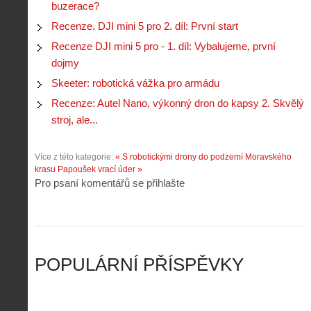
i
1
buzerace?
c
m
s
.
n
e
Recenze. DJI mini 5 pro 2. díl: První start
y
N
í
s
p
e
Recenze DJI mini 5 pro - 1. díl: Vybalujeme, první
k
d
r
p
k
r
dojmy
o
r
a
o
l
á
Skeeter: robotická vážka pro armádu
ž
n
é
v
d
y
Recenze: Autel Nano, výkonný dron do kapsy 2. Skvělý
t
e
é
:
á
stroj, ale...
m
h
3
n
z
o
.
í
a
p
Z
Více z této kategorie:
« S robotickými drony do podzemí Moravského
s
p
i
á
krasu
Papoušek vrací úder »
d
o
l
k
Pro psaní komentářů se přihlašte
r
m
o
l
o
e
t
a
n
n
a
d
y
u
d
y
v
t
r
ř
Č
ý
o
í
POPULÁRNÍ PŘÍSPĚVKY
R
…
n
z
u
…