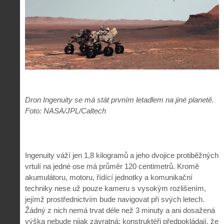
Dron Ingenuity se má stát prvním letadlem na jiné planetě.
Foto: NASA/JPL/Caltech
Ingenuity váží jen 1,8 kilogramů a jeho dvojice protiběžných
vrtulí na jedné ose má průměr 120 centimetrů. Kromě
akumulátoru, motoru, řídící jednotky a komunikační
techniky nese už pouze kameru s vysokým rozlišením,
jejímž prostřednictvím bude navigovat při svých letech.
Žádný z nich nemá trvat déle než 3 minuty a ani dosažená
výška nebude nijak závratná: konstruktéři předpokládají, že