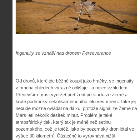
Ingenuity se vznáší nad dronem Perseverance
Od dronů, které jde běžně koupit jako hračky, se Ingenuity
v mnoha ohledech výrazně odlišuje - a nejen vzhledem.
Především musí vydržet přetížení při startu ze Země a
kruté podmínky několikaměsíčního letu vesmírem. Také jej
nebude možné ovládat na dálku, protože signál ze Země na
Mars letí několik desítek minut. Problém je také
atmosférický tlak, který tak je méně než setinu
pozemského, což je totéž, jako by pozemský dron létal ve
výšce 30 kilometrů. Částečně to vyrovnává nižší