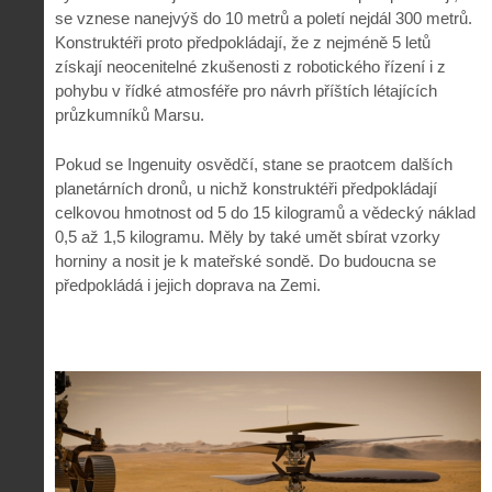
se vznese nanejvýš do 10 metrů a poletí nejdál 300 metrů.
Konstruktéři proto předpokládají, že z nejméně 5 letů
získají neocenitelné zkušenosti z robotického řízení i z
pohybu v řídké atmosféře pro návrh příštích létajících
průzkumníků Marsu.
Pokud se Ingenuity osvědčí, stane se praotcem dalších
planetárních dronů, u nichž konstruktéři předpokládají
celkovou hmotnost od 5 do 15 kilogramů a vědecký náklad
0,5 až 1,5 kilogramu. Měly by také umět sbírat vzorky
horniny a nosit je k mateřské sondě. Do budoucna se
předpokládá i jejich doprava na Zemi.