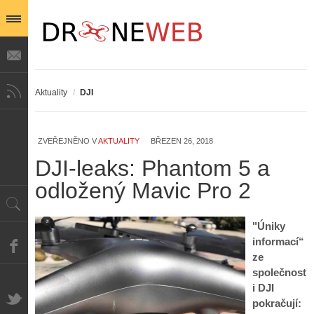
Aktuality
/
DJI
ZVEŘEJNĚNO V
AKTUALITY
BŘEZEN 26, 2018
DJI-leaks: Phantom 5 a
odložený Mavic Pro 2
"Úniky
informací“
ze
společnost
i DJI
pokračují: