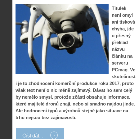
Titulek
není omyl
ani tisková
chyba, jde
o přesný
překlad
názvu
článku na
serveru
PCmag. Ve
skutečnost
i je to zhodnocení komerční produkce roku 2017, proto
však text není o nic méně zajímavý. Dávat ho sem celý
by nemělo smysl, protože zčásti obsahuje informace,
které majitelé dronů znají, nebo si snadno najdou jinde.
Ale hodnocení typů a výrobců stejně jako situace na
trhu nejsou bez zajímavosti.
Číst dál...