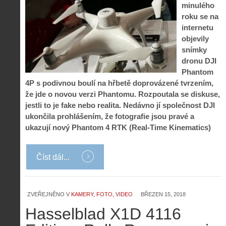
minulého
roku se na
internetu
objevily
snímky
dronu DJI
Phantom
4P s podivnou boulí na hřbetě doprovázené tvrzením,
že jde o novou verzi Phantomu. Rozpoutala se diskuse,
jestli to je fake nebo realita. Nedávno jí společnost DJI
ukončila prohlášením, že fotografie jsou pravé a
ukazují nový Phantom 4 RTK (Real-Time Kinematics)
Číst dál...
ZVEŘEJNĚNO V
KAMERY, FOTO, VIDEO
BŘEZEN 15, 2018
Hasselblad X1D 4116