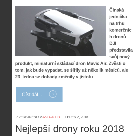
Čínská
jednička
na trhu
komerčníc
h dronů
DJI
představila
svůj nový
produkt, miniaturní skládací dron Mavic Air. Zvěsti o
tom, jak bude vypadat, se šířily už několik měsíců, ale
23. ledna se dohady změnily v jistotu.
Číst dál...
ZVEŘEJNĚNO V
AKTUALITY
LEDEN 2, 2018
Nejlepší drony roku 2018