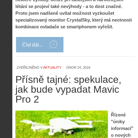
létání se projeví také nevýhody - a to dost značné.
Proto jsem nadšeně uvítal možnost vyzkoušet
specializovaný monitor CrystalSky, který má nectnosti
kombinace ovladače se smartphonem vyřešit.
Číst dál...
ZVEŘEJNĚNO V
AKTUALITY
ÚNOR 24, 2018
Přísně tajné: spekulace,
jak bude vypadat Mavic
Pro 2
Řízené
"úniky
informací"
o nových