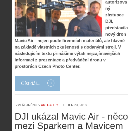
autorizova
ný
zástupce
DJI,
představila
nový dron
Mavic Air - nejen podle firemních materiálů, ale hlavně
na základě vlastních zkušeností s dodanými stroji. V
následujícím textu přinášíme výtah nejzajímavějších
informací z prezentace a předvádění dronu v
prostorách Czech Photo Center.
Číst dál...
ZVEŘEJNĚNO V
AKTUALITY
LEDEN 23, 2018
DJI ukázal Mavic Air - něco
mezi Sparkem a Mavicem