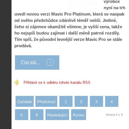
výrobce
i
l
e
nyní na trh
e
:
d
uvedl novou verzi Mavic Pro Platinum, která se naopak
w
Z
P
r
-
a
od svého předchůdce zdánlivě téměř neliší. Jediné,
ř
o
p
č
čeho si zájemce okamžitě všimne, je vyšší cena, takže
e
n
o
í
d
ů
ho nejspíš budou zajímat i další méně patrné rozdíly.
m
n
p
:
Tím spíš, že původní levnější verze Mavic Pro se stále
o
á
i
1
prodává.
c
m
s
.
n
e
y
N
í
s
p
e
Číst dál...
k
d
r
p
k
r
o
r
a
o
l
á
ž
n
é
v
Přihlásit se k odběru tohoto kanálu RSS
d
y
t
e
é
:
á
m
h
3
n
z
o
.
Začátek
Předchozí
1
2
3
4
í
a
p
Z
s
p
i
á
d
o
5
6
Následující
Konec
Strana 4 z 6
l
k
r
m
o
l
o
e
t
a