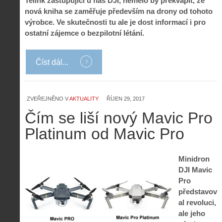
Telink zastupující u nás DJI, nemělo by překvapit, že
nová kniha se zaměřuje především na drony od tohoto
výrobce. Ve skutečnosti tu ale je dost informací i pro
ostatní zájemce o bezpilotní létání.
Číst dál...
ZVEŘEJNĚNO V
AKTUALITY
ŘÍJEN 29, 2017
Čím se liší nový Mavic Pro
Platinum od Mavic Pro
Z
Minidron
h
DJI Mavic
i
S
Pro
s
A
e
představov
t
i
r
al revoluci,
o
s
i
r
ale jeho
V
á
i