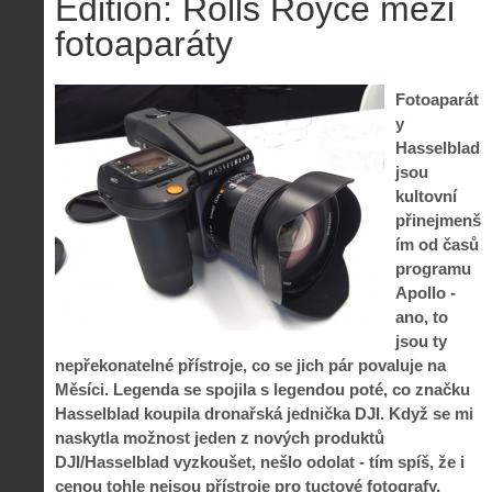
Edition: Rolls Royce mezi
fotoaparáty
Fotoaparát
y
Hasselblad
jsou
kultovní
přinejmenš
ím od časů
programu
Apollo -
ano, to
jsou ty
nepřekonatelné přístroje, co se jich pár povaluje na
Měsíci. Legenda se spojila s legendou poté, co značku
Hasselblad koupila dronařská jednička DJI. Když se mi
naskytla možnost jeden z nových produktů
DJI/Hasselblad vyzkoušet, nešlo odolat - tím spíš, že i
cenou tohle nejsou přístroje pro tuctové fotografy.