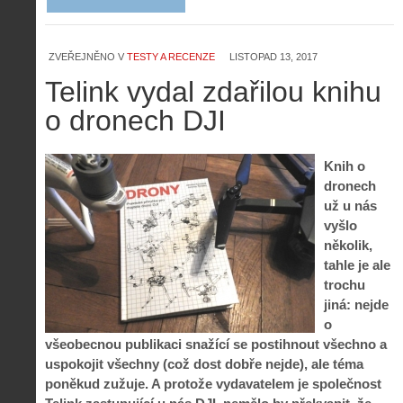
ZVEŘEJNĚNO V
TESTY A RECENZE
LISTOPAD 13, 2017
Telink vydal zdařilou knihu
o dronech DJI
Knih o
dronech
už u nás
vyšlo
několik,
tahle je ale
trochu
jiná: nejde
o
všeobecnou publikaci snažící se postihnout všechno a
uspokojit všechny (což dost dobře nejde), ale téma
poněkud zužuje. A protože vydavatelem je společnost