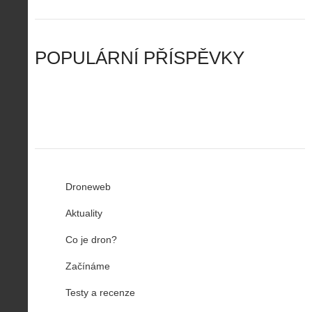
n
n
a
d
y
u
d
y
v
t
r
ř
Č
ý
o
í
POPULÁRNÍ PŘÍSPĚVKY
R
…
n
z
u
…
Droneweb
Aktuality
Co je dron?
Začínáme
Testy a recenze