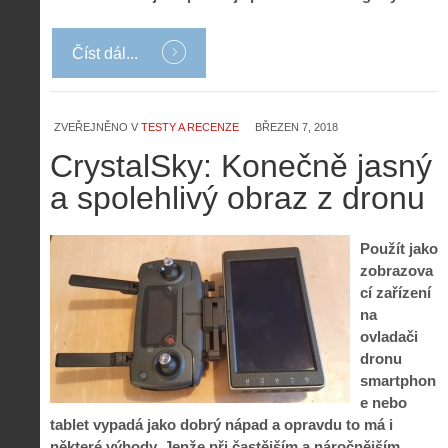
Číst dál...
ZVEŘEJNĚNO V
TESTY A RECENZE
BŘEZEN 7, 2018
CrystalSky: Konečně jasný
a spolehlivý obraz z dronu
Použít jako
zobrazova
cí zařízení
na
ovladači
dronu
smartphon
e nebo
tablet vypadá jako dobrý nápad a opravdu to má i
některé výhody. Jenže při častějším a náročnějším