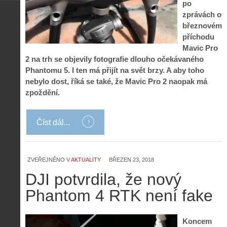
po
zprávách o
březnovém
příchodu
Mavic Pro
2 na trh se objevily fotografie dlouho očekávaného
Phantomu 5. I ten má přijít na svět brzy. A aby toho
nebylo dost, říká se také, že Mavic Pro 2 naopak má
zpoždění.
Číst dál...
ZVEŘEJNĚNO V
AKTUALITY
BŘEZEN 23, 2018
DJI potvrdila, že nový
Phantom 4 RTK není fake
Koncem