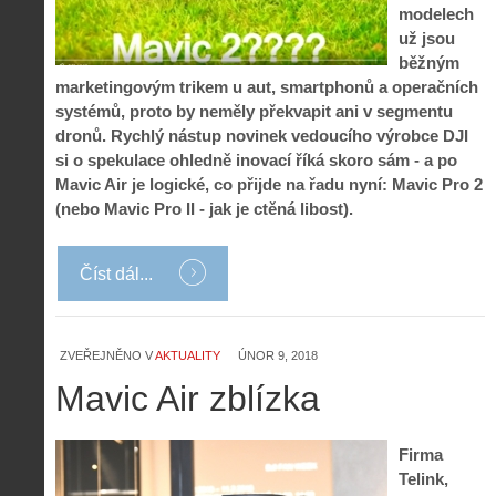
modelech
už jsou
běžným
marketingovým trikem u aut, smartphonů a operačních
systémů, proto by neměly překvapit ani v segmentu
dronů. Rychlý nástup novinek vedoucího výrobce DJI
si o spekulace ohledně inovací říká skoro sám - a po
Mavic Air je logické, co přijde na řadu nyní: Mavic Pro 2
(nebo Mavic Pro II - jak je ctěná libost).
Číst dál...
ZVEŘEJNĚNO V
AKTUALITY
ÚNOR 9, 2018
Mavic Air zblízka
Firma
Telink,