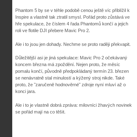
Phantom 5 by se v téhle podobě cenou ještě víc přiblížil k
Inspire a vlastně tak ztratil smysl. Pořád proto zůstává ve
hře spekulace, že číslem 4 řada Phantomů končí a jejich
roli ve flotile DJI přebere Mavic Pro 2.
Ale i to jsou jen dohady. Nechme se proto raději překvapit.
Důležitější asi je jiná spekulace: Mavic Pro 2 očekávaný
koncem března má zpoždění. Nejen proto, že měsíc
pomalu končí, původně předpokládaný termín 23. březen
se nenávratně stal minulostí a kýžený stroj nikde. Také
proto, že "zaručeně hodnověrné" zdroje nyní mluví až o
konci jara.
Ale i to je vlastně dobrá zpráva: milovníci žhavých novinek
se pořád mají na co těšit.