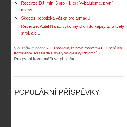
p
e
Recenze DJI mini 5 pro - 1. díl: Vybalujeme, první
k
d
r
p
k
r
dojmy
o
r
a
o
l
á
Skeeter: robotická vážka pro armádu
ž
n
é
v
d
y
Recenze: Autel Nano, výkonný dron do kapsy 2. Skvělý
t
e
é
:
á
stroj, ale...
m
h
3
n
z
o
.
í
a
p
Z
Více z této kategorie:
« DJI potvrdila, že nový Phantom 4 RTK není fake
s
p
i
á
Konference ukázala další směry vývoje a využití dronů »
d
o
l
k
Pro psaní komentářů se přihlašte
r
m
o
l
o
e
t
a
n
n
a
d
y
u
d
y
v
t
r
ř
Č
ý
o
í
POPULÁRNÍ PŘÍSPĚVKY
R
…
n
z
u
…