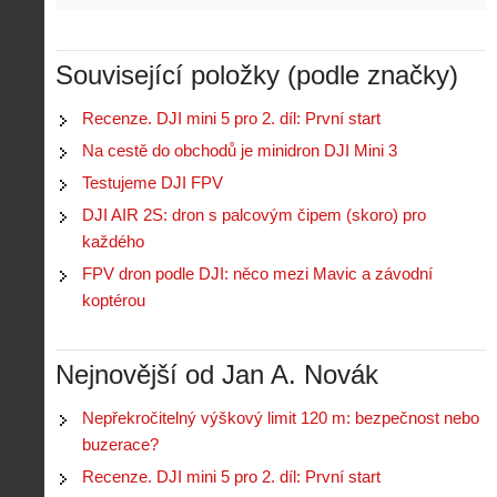
Související položky (podle značky)
Recenze. DJI mini 5 pro 2. díl: První start
Z
h
Na cestě do obchodů je minidron DJI Mini 3
i
S
Testujeme DJI FPV
s
A
e
t
DJI AIR 2S: dron s palcovým čipem (skoro) pro
i
r
o
s
i
každého
r
V
á
i
FPV dron podle DJI: něco mezi Mavic a závodní
i
l
e
koptérou
e
:
d
w
Z
P
r
-
a
ř
o
p
č
Nejnovější od Jan A. Novák
e
n
o
í
d
ů
m
n
p
:
Nepřekročitelný výškový limit 120 m: bezpečnost nebo
o
á
i
1
buzerace?
c
m
s
.
n
e
Recenze. DJI mini 5 pro 2. díl: První start
y
N
í
s