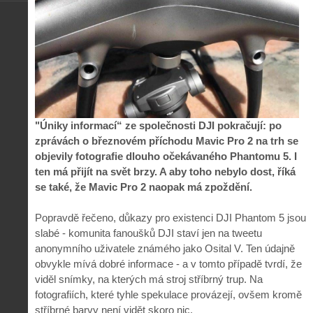
"Úniky informací“ ze společnosti DJI pokračují: po
zprávách o březnovém příchodu Mavic Pro 2 na trh se
objevily fotografie dlouho očekávaného Phantomu 5. I
ten má přijít na svět brzy. A aby toho nebylo dost, říká
se také, že Mavic Pro 2 naopak má zpoždění.
Popravdě řečeno, důkazy pro existenci DJI Phantom 5 jsou
slabé - komunita fanoušků DJI staví jen na tweetu
anonymního uživatele známého jako Osital V. Ten údajně
obvykle mívá dobré informace - a v tomto případě tvrdí, že
viděl snímky, na kterých má stroj stříbrný trup. Na
fotografiích, které tyhle spekulace provázejí, ovšem kromě
stříbrné barvy není vidět skoro nic.