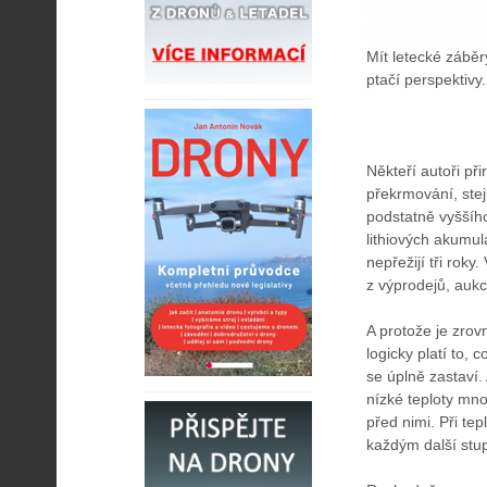
Mít letecké záběr
ptačí perspektivy
Někteří autoři př
překrmování, stej
podstatně vyššího
lithiových akumul
nepřežijí tři rok
z výprodejů, auk
A protože je zrov
logicky platí to,
se úplně zastaví.
nízké teploty mno
před nimi. Při te
každým další stu