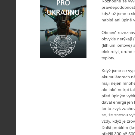
Rozhodně se vyvar
pravděpodobností 
když už jsme u sk
nabité ani úplně v
Obecně rozeznávám
obvykle netýkají 
(lithium iontové)
elektrolyt, druhé
teploty.
Když jsme se vypo
akumulátorech něc
mají nejen mnohe
ale také netrpí 
před úplným vybit
dával energii jen
tento zvyk zacho
se, že snesou vyb
vždy, když je zro
Další problém (kr
přežijí 300 až 500