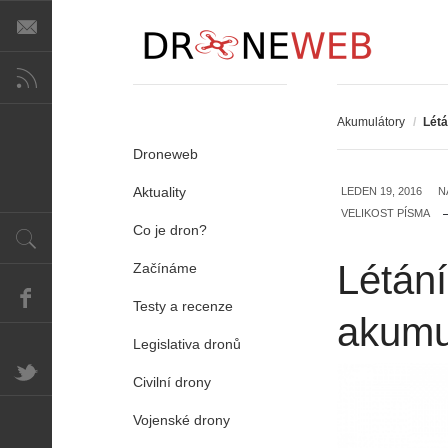
Akumulátory
/
Létá
Droneweb
Aktuality
LEDEN 19, 2016
N
VELIKOST PÍSMA
Co je dron?
Létání
Začínáme
Testy a recenze
akumu
Legislativa dronů
Civilní drony
Vojenské drony