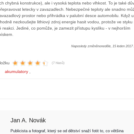
ch chybná konstrukce), ale i vysoká teplota nebo vlhkost. To je také dů
přepravovat letecky v zavazadlech. Nebezpečné teploty ale snadno mů
avazadlový prostor nebo přihrádka v palubní desce automobilu. Když u
hodně nezkoušejte lithiový zdroj energie hasit vodou, protože ve styku 
é reakci. Jediné, co pomůže, je zamezit přístupu kyslíku - v nejhorším
pískem.
Naposledy změněnoneděle, 15 leden 2017 
ložku
(7 hlasů)
akumulatory
Jan A. Novák
Publicista a fotograf, který se od dětství snaží fotit to, co většina 