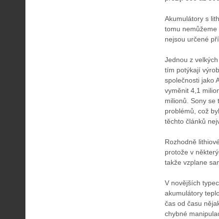
Akumulátory s lit
tomu nemůžeme pou
nejsou určené př
Jednou z velkých 
tím potýkají výro
společnosti jako 
vyměnit 4,1 mili
milionů. Sony se
problémů, což byl
těchto článků nej
Rozhodně lithiov
protože v některý
takže vzplane sa
V novějších type
akumulátory teplo
čas od času nějak
chybné manipulac