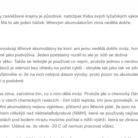
y zasněžené krajiny je působivé, natožpak třeba svých lyžařských výko
. Má to ale jeden háček: lithiovým akumulátorům zima nedělá dobře.
irovnávají lithiové akumulátory ke koni: ani jemu nedělá dobře mráz, hor
ně jako podvýživa. Jeden podstatný rozdíl tu ale je: kůň se dožívá
 věku. Takže se nebojte je používat co nejvíc, protože jednou z nectno
átorů je stárnutí bez ohledu na počet cyklů - obvykle tak jako tak ve zdr
y. Všimněte si, že na nich nebývá datum výroby; proto pozor na akumulát
cí a podobně.
na zima, začněme tím, co s nimi dělá mráz. Protože jde o chemický člá
 co o všech chemických reakcích - čím nižší teplota, tím jsou pomalejší, 
 Ani akumulátory nejsou výjimkou, přičemž pro lithiové platí, že jsou na
hem citlivější než niklmetalhdyridové (NiMH), které se používaly nejčast
plotách pod bodem mrazu musíme počítat s nižší výdrží, která se zkracu
pněm. Udává se, že okolo -20 C už nemusí pracovat vůbec.