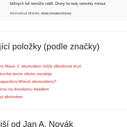
běžných lidí nemůže vidět. Drony ho tedy nemohly minout. 
Internetová stránka:
www.novakoviny.eu
ící položky (podle značky)
lém Mavic 2: akumulátor může zlikvidovat dron
trocha teorie nikoho nezabije
kapacitory lithiové akumulátory?
érou na dovolenou letadlem
ný alkoholem
jší od Jan A. Novák