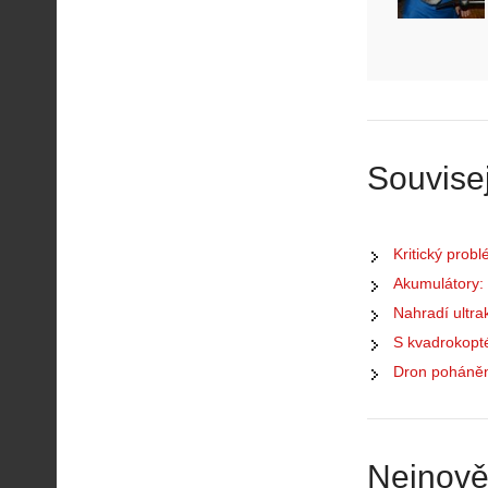
Souvisej
Kritický prob
Akumulátory: 
Nahradí ultra
S kvadrokopt
Dron poháně
Nejnově