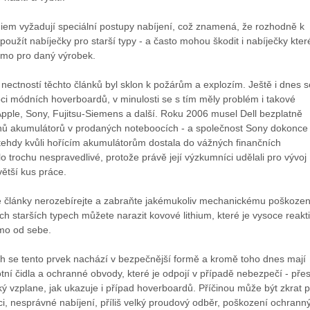
hiem vyžadují speciální postupy nabíjení, což znamená, že rozhodně k
žít nabíječky pro starší typy - a často mohou škodit i nabíječky kter
ímo pro daný výrobek.
nectností těchto článků byl sklon k požárům a explozím. Ještě i dnes s
bci módních hoverboardů, v minulosti se s tím měly problém i takové
Apple, Sony, Fujitsu-Siemens a další. Roku 2006 musel Dell bezplatně
onů akumulátorů v prodaných noteboocích - a společnost Sony dokonce
 tehdy kvůli hořícím akumulátorům dostala do vážných finančních
o trochu nespravedlivé, protože právě její výzkumníci udělali pro vývoj
větší kus práce.
é články nerozebírejte a zabraňte jakémukoliv mechanickému poškozen
ch starších typech můžete narazit kovové lithium, které je vysoce reakti
mo od sebe.
ch se tento prvek nachází v bezpečnější formě a kromě toho dnes mají
tní čidla a ochranné obvody, které je odpojí v případě nebezpečí - pře
ý vzplane, jak ukazuje i případ hoverboardů. Příčinou může být zkrat p
i, nesprávné nabíjení, příliš velký proudový odběr, poškození ochrann