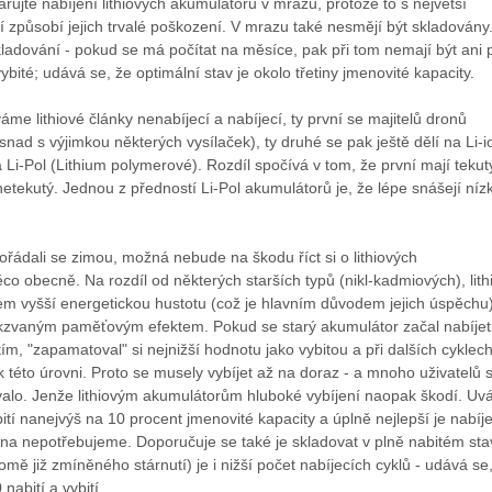
ujte nabíjení lithiových akumulátorů v mrazu, protože to s největší
způsobí jejich trvalé poškození. V mrazu také nesmějí být skladovány.
ladování - pokud se má počítat na měsíce, pak při tom nemají být ani 
ybité; udává se, že optimální stav je okolo třetiny jmenovité kapacity.
e lithiové články nenabíjecí a nabíjecí, ty první se majitelů dronů
(snad s výjimkou některých vysílaček), ty druhé se pak ještě dělí na Li-i
 a Li-Pol (Lithium polymerové). Rozdíl spočívá v tom, že první mají tekut
 netekutý. Jednou z předností Li-Pol akumulátorů je, že lépe snášejí níz
řádali se zimou, možná nebude na škodu říct si o lithiových
o obecně. Na rozdíl od některých starších typů (nikl-kadmiových), lith
m vyšší energetickou hustotu (což je hlavním důvodem jejich úspěchu)
takzvaným paměťovým efektem. Pokud se starý akumulátor začal nabíjet
ím, "zapamatoval" si nejnižší hodnotu jako vybitou a při dalších cyklec
 k této úrovni. Proto se musely vybíjet až na doraz - a mnoho uživatelů s
valo. Jenže lithiovým akumulátorům hluboké vybíjení naopak škodí. Uv
ití nanejvýš na 10 procent jmenovité kapacity a úplně nejlepší je nabíje
vna nepotřebujeme. Doporučuje se také je skladovat v plně nabitém sta
omě již zmíněného stárnutí) je i nižší počet nabíjecích cyklů - udává se
 nabití a vybití.