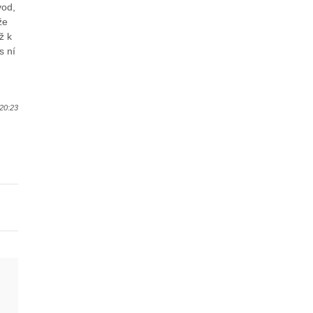
vod,
že
ž k
s ní
20:23