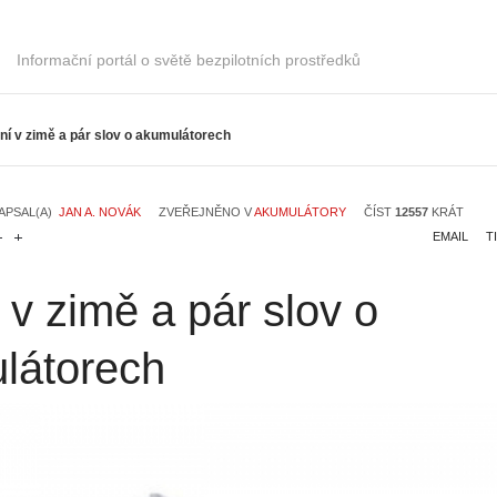
Informační portál o světě bezpilotních prostředků
ní v zimě a pár slov o akumulátorech
APSAL(A)
JAN A. NOVÁK
ZVEŘEJNĚNO V
AKUMULÁTORY
ČÍST
12557
KRÁT
EMAIL
T
 v zimě a pár slov o
látorech