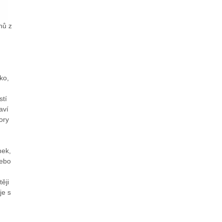
nů z
ko,
stí
aví
ory
nek,
nebo
ěji
je s