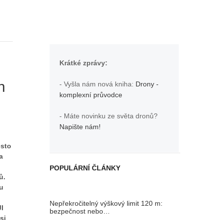
Krátké zprávy:
n
- Vyšla nám nová kniha:
Drony -
komplexní průvodce
- Máte novinku ze světa dronů?
Napište nám!
esto
a
POPULÁRNÍ ČLÁNKY
ů.
ou
Nepřekročitelný výškový limit 120 m:
JI
bezpečnost nebo…
si