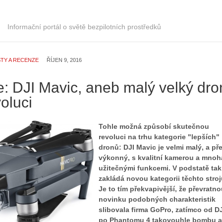
Informační portál o světě bezpilotních prostředků
TY A RECENZE
ŘÍJEN 9, 2016
: DJI Mavic, aneb malý velký dro
voluci
Tohle možná způsobí skutečnou
revoluci na trhu kategorie "lepších"
dronů: DJI Mavic je velmi malý, a př
výkonný, s kvalitní kamerou a mnoh
užitečnými funkcemi. V podstatě tak
zakládá novou kategorii těchto stroj
Je to tím překvapivější, že převratn
novinku podobných charakteristik
slibovala firma GoPro, zatímco od D
po Phantomu 4 takovouhle bombu a