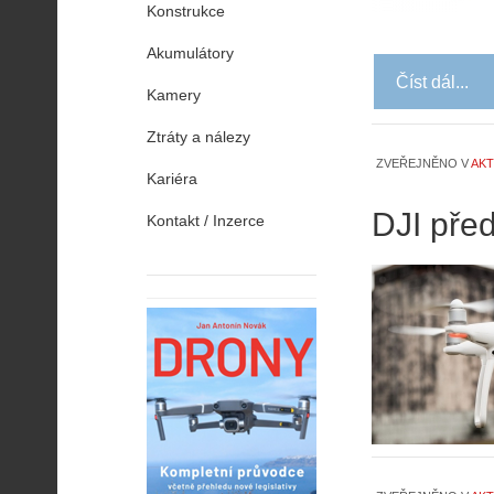
Konstrukce
Akumulátory
Číst dál...
Kamery
Ztráty a nálezy
ZVEŘEJNĚNO V
AKT
Kariéra
DJI před
Kontakt / Inzerce