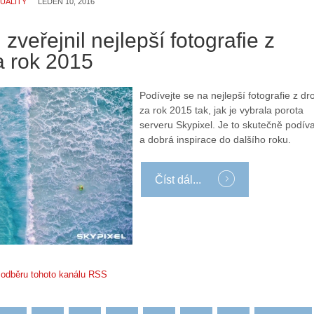
S
i
UALITY
LEDEN 10, 2016
e
s
r
t
 zveřejnil nejlepší fotografie z
i
o
a rok 2015
á
r
l
i
:
e
Podívejte se na nejlepší fotografie z dr
Z
d
za rok 2015 tak, jak je vybrala porota
a
r
serveru Skypixel. Je to skutečně podív
č
o
a dobrá inspirace do dalšího roku.
í
n
n
ů
á
:
Číst dál...
m
1
e
.
s
N
d
e
r
p
o
r
k odběru tohoto kanálu RSS
n
á
y
v
:
e