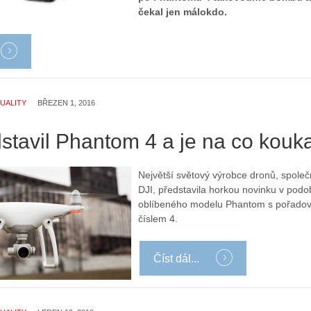
čekal jen málokdo.
UALITY
BŘEZEN 1, 2016
stavil Phantom 4 a je na co kouk
Největší světový výrobce dronů, společ
DJI, představila horkou novinku v podo
oblíbeného modelu Phantom s pořado
číslem 4.
Číst dál...
Z
h