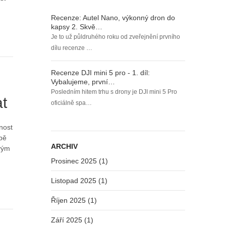
Recenze: Autel Nano, výkonný dron do
kapsy 2. Skvě…
Je to už půldruhého roku od zveřejnění prvního
dílu recenze …
Recenze DJI mini 5 pro - 1. díl:
Vybalujeme, první…
Posledním hitem trhu s drony je DJI mini 5 Pro
at
oficiálně spa…
nost
bě
ARCHIV
vým
Prosinec 2025 (1)
Listopad 2025 (1)
Říjen 2025 (1)
Září 2025 (1)