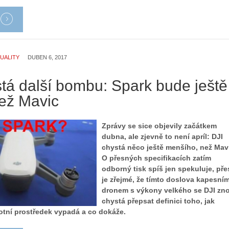
UALITY
DUBEN 6, 2017
stá další bombu: Spark bude ještě
ež Mavic
Zprávy se sice objevily začátkem
dubna, ale zjevně to není apríl: DJI
chystá něco ještě menšího, než Mav
O přesných specifikacích zatím
odborný tisk spíš jen spekuluje, pře
je zřejmé, že tímto doslova kapesní
dronem s výkony velkého se DJI zn
chystá přepsat definici toho, jak
otní prostředek vypadá a co dokáže.