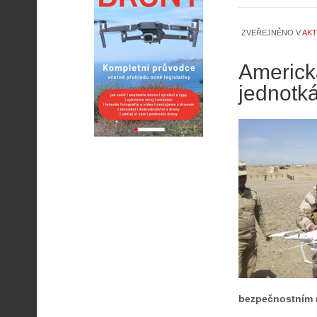
ZVEŘEJNĚNO V
AKT
Americk
jednotk
bezpečnostním r