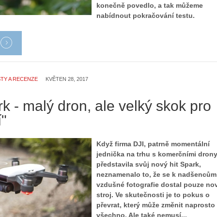
konečně povedlo, a tak můžeme
nabídnout pokračování testu.
TY A RECENZE
KVĚTEN 28, 2017
k - malý dron, ale velký skok pro
í"
Když firma DJI, patrně momentální
jednička na trhu s komerčními drony
představila svůj nový hit Spark,
neznamenalo to, že se k nadšencům
vzdušné fotografie dostal pouze no
stroj. Ve skutečnosti je to pokus o
převrat, který může změnit naprosto
všechno. Ale také nemusí...