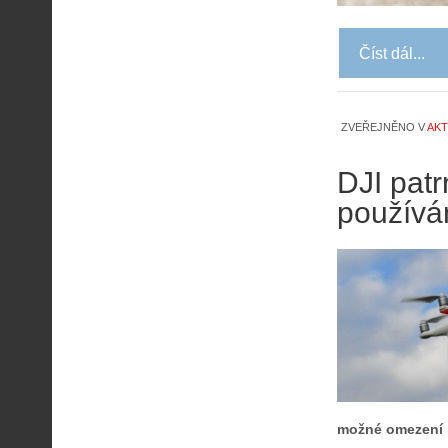
Číst dál...
ZVEŘEJNĚNO V
AKT
DJI pat
používá
možné omezení 