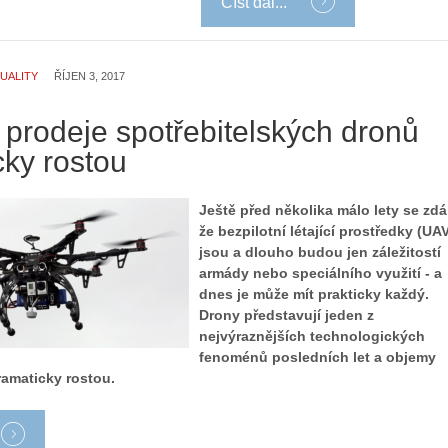
Číst dál...
UALITY
ŘÍJEN 3, 2017
 prodeje spotřebitelských dronů
cky rostou
Ještě před několika málo lety se zdá
že bezpilotní létající prostředky (UA
jsou a dlouho budou jen záležitostí
armády nebo speciálního využití - a
dnes je může mít prakticky každý.
Drony představují jeden z
nejvýraznějších technologických
fenoménů posledních let a objemy
ramaticky rostou.