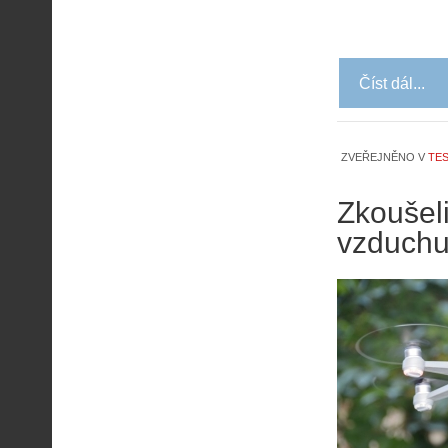
Číst dál...
ZVEŘEJNĚNO V
TES
Zkoušeli
vzduch