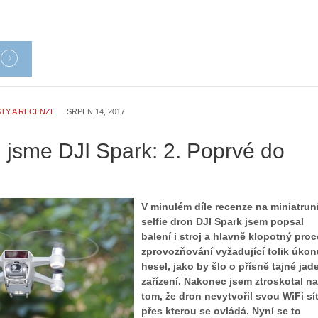
TY A RECENZE
SRPEN 14, 2017
 jsme DJI Spark: 2. Poprvé do
u
V minulém díle recenze na miniatrun
selfie dron DJI Spark jsem popsal
balení i stroj a hlavně klopotný pro
zprovozňování vyžadující tolik úkon
hesel, jako by šlo o přísně tajné jad
zařízení. Nakonec jsem ztroskotal na
tom, že dron nevytvořil svou WiFi sí
přes kterou se ovládá. Nyní se to