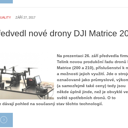
UALITY
ZÁŘÍ 27, 2017
ředvedl nové drony DJI Matrice 2
Na prezentaci 26. září předvedla firm
Telink novou produkční řadu dronů 
Matrice (200 a 210), příslušenství k 
a možnosti jejich využití. Jde o stroj
označované jako průmyslové, výko
(a samozřejmě také ceny) tedy jsou
někde úplně jinde, než je obvyklé ve
světě spotřebních dronů. O to
e dávají pohled na současný stav těchto technologií.