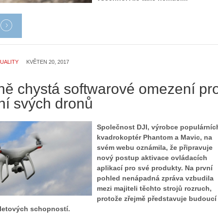
UALITY
KVĚTEN 20, 2017
rně chystá softwarové omezení pr
ní svých dronů
Společnost DJI, výrobce populárníc
kvadrokoptér Phantom a Mavic, na
svém webu oznámila, že připravuje
nový postup aktivace ovládacích
aplikací pro své produkty. Na první
pohled nenápadná zpráva vzbudila
mezi majiteli těchto strojů rozruch,
protože zřejmě představuje budoucí
letových schopností.