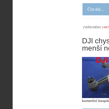
Číst dál...
ZVEŘEJNĚNO V
AKT
DJI chy
menší n
komerční bezpil