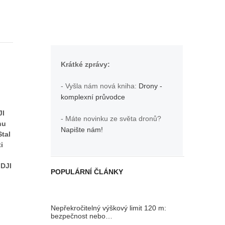
Krátké zprávy:
- Vyšla nám nová kniha:
Drony -
komplexní průvodce
JI
- Máte novinku ze světa dronů?
hu
Napište nám!
Stal
i
 DJI
POPULÁRNÍ ČLÁNKY
Nepřekročitelný výškový limit 120 m:
bezpečnost nebo…