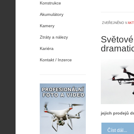
Konstrukce
Akumulátory
ZVEŘEJNĚNO V
AKT
Kamery
Světové
Ztráty a nálezy
dramati
Kariéra
Kontakt / Inzerce
jejich prodejů d
Číst dál...