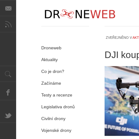
ZVEŘEJNĚNO V
AKT
Droneweb
DJI kou
Aktuality
Co je dron?
Začínáme
Testy a recenze
Legislativa dronů
Civilní drony
Vojenské drony