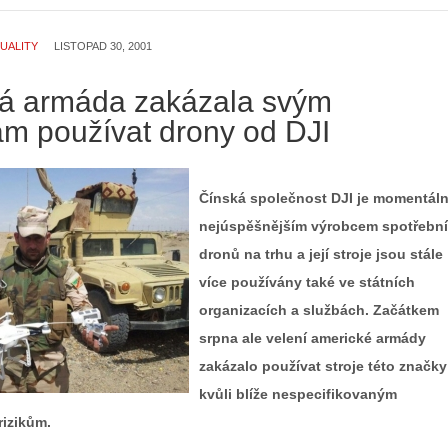
UALITY
LISTOPAD 30, 2001
á armáda zakázala svým
ám používat drony od DJI
Čínská společnost DJI je momentál
nejúspěšnějším výrobcem spotřebn
dronů na trhu a její stroje jsou stále
více používány také ve státních
organizacích a službách. Začátkem
srpna ale velení americké armády
zakázalo používat stroje této značky
kvůli blíže nespecifikovaným
izikům.