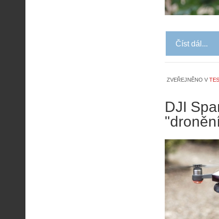
Číst dál...
ZVEŘEJNĚNO V
TES
DJI Spar
"droněn