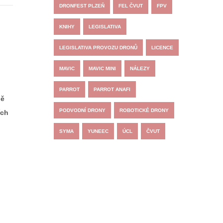
DRONFEST PLZEŇ
FEL ČVUT
FPV
KNIHY
LEGISLATIVA
LEGISLATIVA PROVOZU DRONŮ
LICENCE
MAVIC
MAVIC MINI
NÁLEZY
PARROT
PARROT ANAFI
ně
PODVODNÍ DRONY
ROBOTICKÉ DRONY
ích
SYMA
YUNEEC
ÚCL
ČVUT