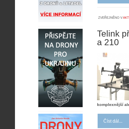
ZVEŘEJNĚNO V
AKT
Telink p
a 210
komplexnější al
Číst dál...