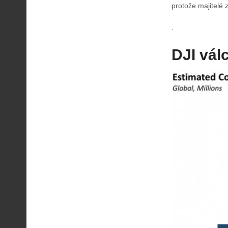
protože majitelé 
.
DJI vál