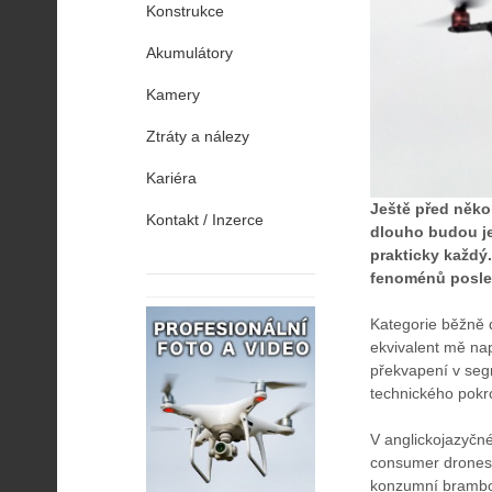
Konstrukce
Akumulátory
Kamery
Ztráty a nálezy
Kariéra
Ještě před někol
Kontakt / Inzerce
dlouho budou je
prakticky každý
fenoménů posled
Kategorie běžně 
ekvivalent mě nap
překvapení v segm
technického pokr
V anglickojazyčné
consumer drones,
konzumní brambory