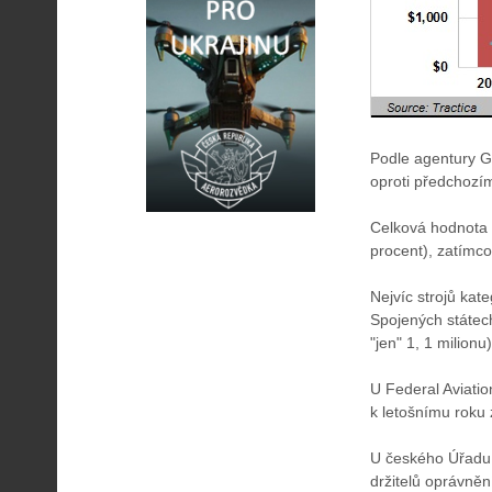
Podle agentury G
oproti předchozí
Celková hodnota p
procent), zatímco
Nejvíc strojů ka
Spojených státech
"jen" 1, 1 milion
U Federal Aviati
k letošnímu roku
U českého Úřadu pr
držitelů oprávněn