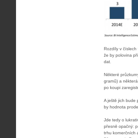
Rozdíly v číslech
že by polovina př
dat.
Některé průzkumy 
gramů) a některá 
po koupi zaregistr
A ještě jich bude 
by hodnota prode
Jde tedy o lukrat
přesně opačný: po
trhu komerčních 