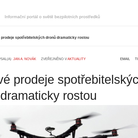
Informační portál o světě bezpilotních prostředků
 prodeje spotřebitelských dronů dramaticky rostou
PSAL(A)
JAN A. NOVÁK
ZVEŘEJNĚNO V
AKTUALITY
EMAIL
T
é prodeje spotřebitelský
dramaticky rostou