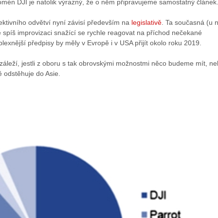
omén DJI je natolik výrazný, že o něm připravujeme samostatný článek
ektivního odvětví nyní závisí především na
legislativě
. Ta současná (u n
e spíš improvizaci snažící se rychle reagovat na příchod nečekané
lexnější předpisy by měly v Evropě i v USA přijít okolo roku 2019.
záleží, jestli z oboru s tak obrovskými možnostmi něco budeme mít, n
vně odstěhuje do Asie.