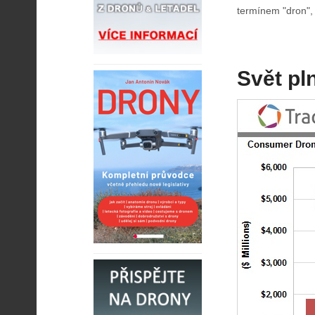
termínem "dron",
Svět pl