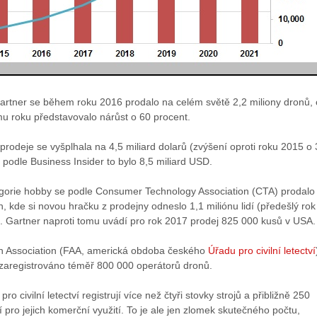
artner se během roku 2016 prodalo na celém světě 2,2 miliony dronů,
mu roku představovalo nárůst o 60 procent.
rodeje se vyšplhala na 4,5 miliard dolarů (zvýšení oproti roku 2015 o
 podle Business Insider to bylo 8,5 miliard USD.
tegorie hobby se podle Consumer Technology Association (CTA) prodalo
, kde si novou hračku z prodejny odneslo 1,1 miliónu lidí (předešlý rok
u). Gartner naproti tomu uvádí pro rok 2017 prodej 825 000 kusů v USA.
on Association (FAA, americká obdoba českého
Úřadu pro civilní letectví
 zaregistrováno téměř 800 000 operátorů dronů.
o civilní letectví registrují více než čtyři stovky strojů a přibližně 250
í pro jejich komerční využití. To je ale jen zlomek skutečného počtu,