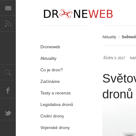
Aktuality
/
Světové
Droneweb
Aktuality
ŘÍJEN 3, 2017
NA
Co je dron?
Světov
Začínáme
dronů 
Testy a recenze
Legislativa dronů
Civilní drony
Vojenské drony