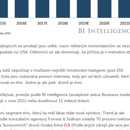
 týkajících se prodejů jsou velké, navíc některým komentátorům se nez
ipadala na USA. Odborníci se ale domnívají, že příčina je v metodice s
totiž nepočítají s hračkami nejnižší hmotnostní kategorie (pod 250
čísla jsou získávána pomocí internetu, tedy jen od těch uživatelů, kteří
ovali on-line. Jedno je ale jisté: dronů je moc.
přibývat, protože podle BI Intelligence (analytické sekce Business Inside
jů v roce 2021 měla dosáhnout 12 miliard dolarů.
ivní segment trhu, který by měl lákat stále nové výrobce. Trend je ale
dle konzultační agentury Forrest & Sullivan ovládla 70 procent světo
a "konzumních" dronů čínská firma
DJI
(Podle jiných zdrojů jde sice jen