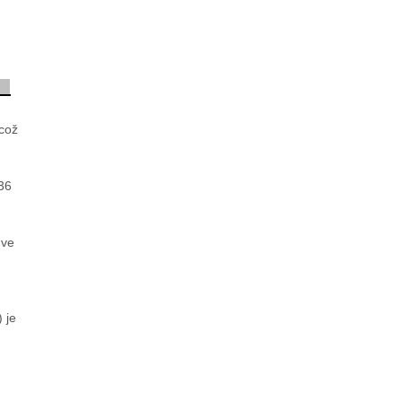
 což
 36
 ve
) je