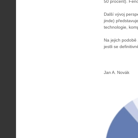
50 procent). Fen
Další vývoj persp
jinde) představuj
technologie, komp
Na jejich podobě 
jestli se definiti
Jan A. Novák