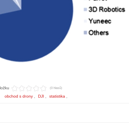
ložku
(0 hlasů)
obchod s drony
DJI
statistika