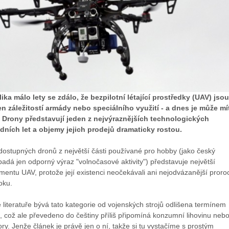
ika málo lety se zdálo, že bezpilotní létající prostředky (UAV) jsou
n záležitostí armády nebo speciálního využití - a dnes je může mí
. Drony představují jeden z nejvýraznějších technologických
ních let a objemy jejich prodejů dramaticky rostou.
dostupných dronů z největší části používané pro hobby (jako český
adá jen odporný výraz "volnočasové aktivity") představuje největší
entu UAV, protože její existenci neočekávali ani nejodvázanější proroc
oku.
 literatuře bývá tato kategorie od vojenských strojů odlišena termínem
 což ale převedeno do češtiny příliš připomíná konzumní lihovinu neb
. Jenže článek je právě jen o ní, takže si tu vystačíme s prostým