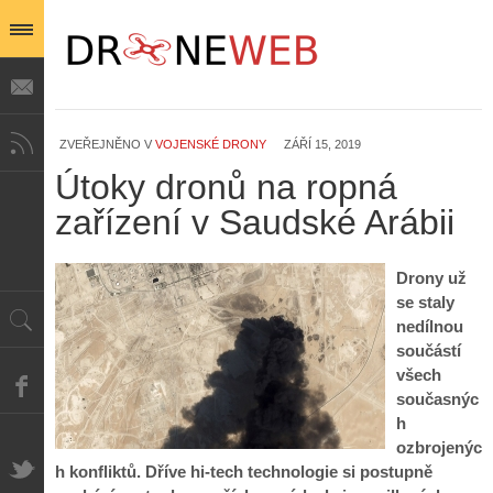
ZVEŘEJNĚNO V
VOJENSKÉ DRONY
ZÁŘÍ 15, 2019
Útoky dronů na ropná
zařízení v Saudské Arábii
Drony už
se staly
nedílnou
součástí
všech
současnýc
h
ozbrojenýc
h konfliktů. Dříve hi-tech technologie si postupně