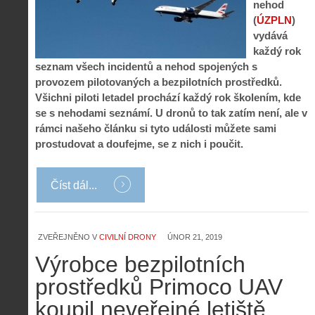
nehod
(
ÚZPLN
)
vydává
každý rok
seznam všech incidentů a nehod spojených s
provozem pilotovaných a bezpilotních prostředků.
Všichni piloti letadel prochází každý rok školením, kde
se s nehodami seznámí. U dronů to tak zatím není, ale v
rámci našeho článku si tyto události můžete sami
prostudovat a doufejme, se z nich i poučit.
Číst dál...
Z
ZVEŘEJNĚNO V
CIVILNÍ DRONY
ÚNOR 21, 2019
h
Výrobce bezpilotních
i
S
s
prostředků Primoco UAV
A
e
t
i
r
koupil neveřejné letiště
o
s
i