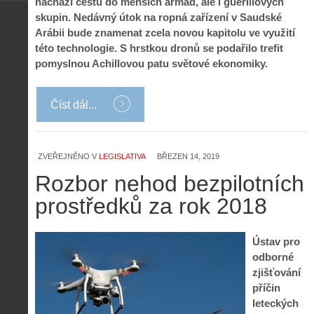
nachází cestu do menších armád, ale i guerillových
skupin. Nedávný útok na ropná zařízení v Saudské
Arábii bude znamenat zcela novou kapitolu ve využití
této technologie. S hrstkou dronů se podařilo trefit
pomyslnou Achillovou patu světové ekonomiky.
Číst dál...
ZVEŘEJNĚNO V
LEGISLATIVA
BŘEZEN 14, 2019
Rozbor nehod bezpilotních
prostředků za rok 2018
Ústav pro
odborné
zjišťování
příčin
leteckých