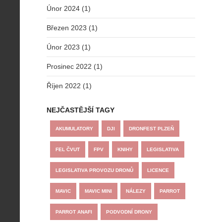
Únor 2024 (1)
Březen 2023 (1)
Únor 2023 (1)
Prosinec 2022 (1)
Říjen 2022 (1)
NEJČASTĚJŠÍ TAGY
AKUMULATORY
DJI
DRONFEST PLZEŇ
FEL ČVUT
FPV
KNIHY
LEGISLATIVA
LEGISLATIVA PROVOZU DRONŮ
LICENCE
MAVIC
MAVIC MINI
NÁLEZY
PARROT
PARROT ANAFI
PODVODNÍ DRONY