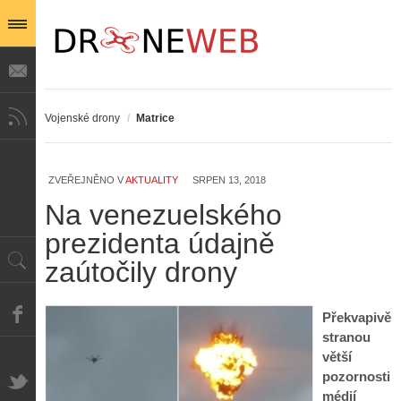
Vojenské drony
/
Matrice
ZVEŘEJNĚNO V
AKTUALITY
SRPEN 13, 2018
Na venezuelského
prezidenta údajně
zaútočily drony
Překvapivě
stranou
větší
pozornosti
médií