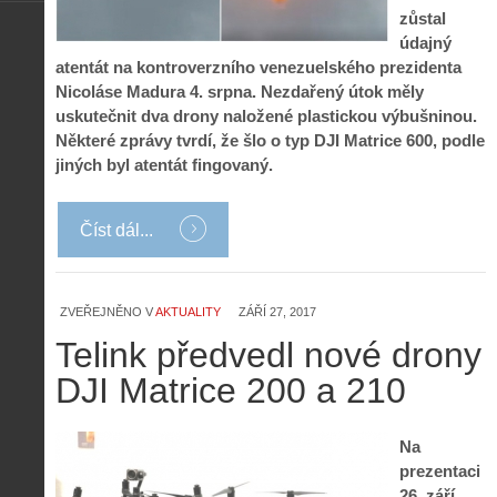
zůstal
údajný
atentát na kontroverzního venezuelského prezidenta
Nicoláse Madura 4. srpna. Nezdařený útok měly
uskutečnit dva drony naložené plastickou výbušninou.
Některé zprávy tvrdí, že šlo o typ DJI Matrice 600, podle
jiných byl atentát fingovaný.
Číst dál...
ZVEŘEJNĚNO V
AKTUALITY
ZÁŘÍ 27, 2017
Telink předvedl nové drony
DJI Matrice 200 a 210
Na
prezentaci
26. září