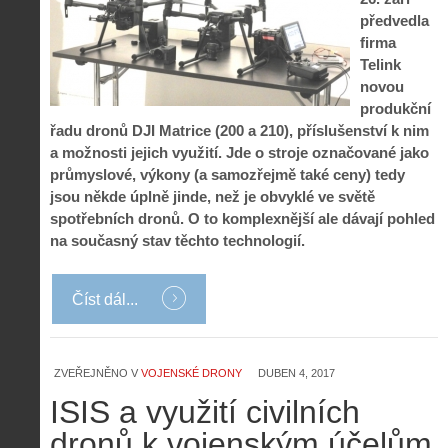
předvedla
firma
Telink
novou
produkční
řadu dronů DJI Matrice (200 a 210), příslušenství k nim
a možnosti jejich využití. Jde o stroje označované jako
průmyslové, výkony (a samozřejmě také ceny) tedy
jsou někde úplně jinde, než je obvyklé ve světě
spotřebních dronů. O to komplexnější ale dávají pohled
na současný stav těchto technologií.
Číst dál...
ZVEŘEJNĚNO V
VOJENSKÉ DRONY
DUBEN 4, 2017
ISIS a využití civilních
Z
h
dronů k vojenským účelům
i