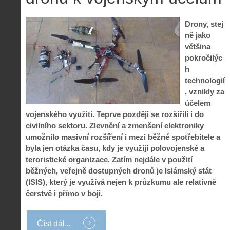
S
s
A
e
t
i
r
Drony, stej
o
s
i
ně jako
r
V
á
i
většina
i
l
e
pokročilýc
e
:
d
h
w
Z
P
r
technologií
-
a
ř
o
p
č
, vznikly za
e
n
o
í
účelem
d
ů
m
n
vojenského využití. Teprve později se rozšířili i do
p
:
o
á
i
1
civilního sektoru. Zlevnění a zmenšení elektroniky
c
m
s
.
umožnilo masivní rozšíření i mezi běžné spotřebitele a
n
e
y
N
byla jen otázka času, kdy je využijí polovojenské a
í
s
p
e
k
d
teroristické organizace. Zatím nejdále v použití
r
p
k
r
běžných, veřejně dostupných dronů je Islámský stát
o
r
a
o
(ISIS), který je využívá nejen k průzkumu ale relativně
l
á
ž
n
é
v
čerstvě i přímo v boji.
d
y
t
e
é
:
á
m
h
3
n
z
Číst dál...
o
.