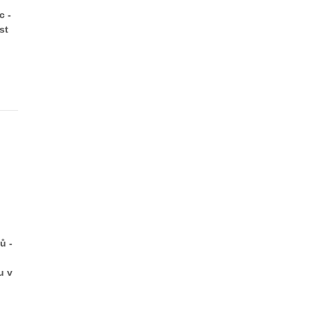
c -
st
ů -
u v