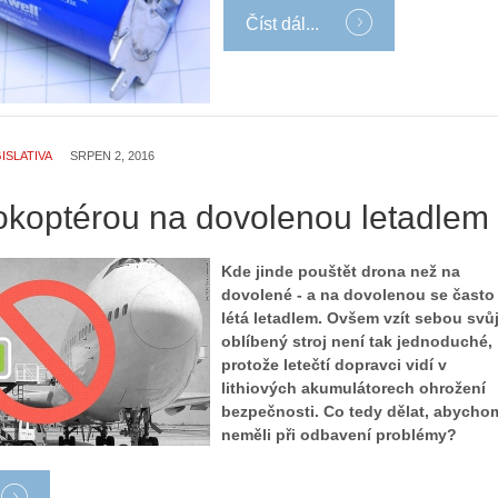
Číst dál...
ISLATIVA
SRPEN 2, 2016
okoptérou na dovolenou letadlem
Kde jinde pouštět drona než na
dovolené - a na dovolenou se často
létá letadlem. Ovšem vzít sebou svů
oblíbený stroj není tak jednoduché,
protože letečtí dopravci vidí v
lithiových akumulátorech ohrožení
bezpečnosti. Co tedy dělat, abycho
neměli při odbavení problémy?