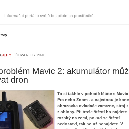
Informační portál o světě bezpilotních prostředků
tory
UALITY
ČERVENEC 7, 2020
ý problém Mavic 2: akumulátor mů
vat dron
To si takhle v pohodě létáte s Mavic
Pro nebo Zoom - a najednou je kone
obrazovka ovladače zamrzne, stroj z
z oblohy. Při troše štěstí ho najdete
rozbitý na zemi, pokud se štěstí
nedostaví, tak ho už nenajdete. V