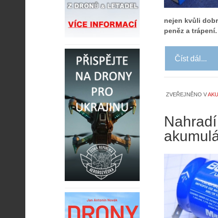
nejen kvůli dobr
peněz a trápení.
Číst dál...
ZVEŘEJNĚNO V
AK
Nahradí 
akumulá