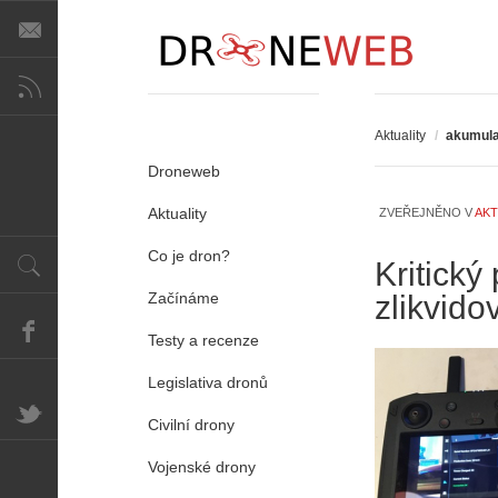
Aktuality
/
akumula
Droneweb
Aktuality
ZVEŘEJNĚNO V
AKT
Co je dron?
Kritick
Začínáme
zlikvido
Testy a recenze
Legislativa dronů
Civilní drony
Vojenské drony