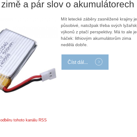
č
o
 zimě a pár slov o akumulátorech
í
n
n
ů
Mít letecké záběry zasněžené krajiny je
á
:
působivé, natožpak třeba svých lyžařs
m
1
výkonů z ptačí perspektivy. Má to ale j
e
.
háček: lithiovým akumulátorům zima
s
N
nedělá dobře.
d
e
r
p
o
r
Číst dál...
n
á
y
v
:
e
3
m
.
z
Z
a
á
p
k
o
l
m
k odběru tohoto kanálu RSS
a
e
d
n
y
u