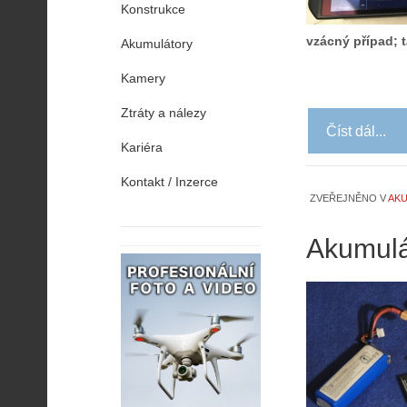
Konstrukce
vzácný případ; 
Akumulátory
Kamery
Ztráty a nálezy
Číst dál...
Kariéra
Kontakt / Inzerce
ZVEŘEJNĚNO V
AK
Akumulát