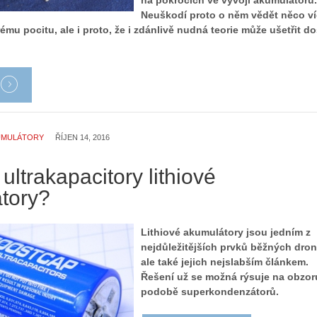
na pokrocích ve vývoji akumulátorů.
Neuškodí proto o něm vědět něco ví
ému pocitu, ale i proto, že i zdánlivě nudná teorie může ušetřit do
UMULÁTORY
ŘÍJEN 14, 2016
ultrakapacitory lithiové
tory?
Lithiové akumulátory jsou jedním z
nejdůležitějších prvků běžných dron
ale také jejich nejslabším článkem.
Řešení už se možná rýsuje na obzor
podobě superkondenzátorů.