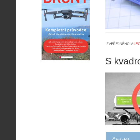
ZVEŘEJNĚNO V
LEG
S kvadr