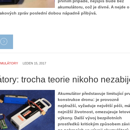
prvním případě, nejspíš bude bez
akumulátoru, což je divné. A nejde o
takových zpráv poslední dobou nápadně přibývá.
UMULÁTORY
LEDEN 15, 2017
ory: trocha teorie nikoho nezabij
Akumulátor představuje limitující pr
konstrukce dronu: je provozně
nejdražší, vyžaduje největší péči, m
nejnižší životnost, omezujeuje letov
výkony. Další vývoj bezpilotních
prostředků kritickým způsobem závi