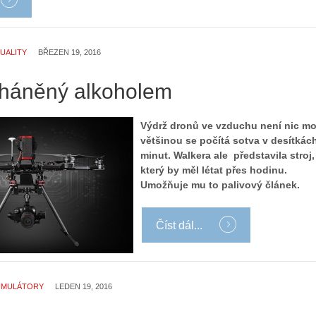
UALITY
BŘEZEN 19, 2016
háněný alkoholem
Výdrž dronů ve vzduchu není nic mo
většinou se počítá sotva v desítkác
Z
minut. Walkera ale představila stroj,
h
který by měl létat přes hodinu.
S
i
Umožňuje mu to palivový článek.
e
s
r
t
Číst dál...
i
o
á
r
l
i
:
e
Z
UMULÁTORY
LEDEN 19, 2016
d
a
r