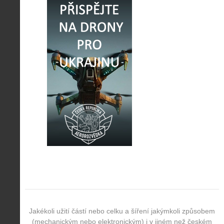
Jakékoli užití částí nebo celku a šíření jakýmkoli způsobem
(mechanickým nebo elektronickým) i v jiném než českém