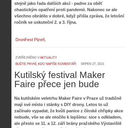
stejně jako řada dalších akcí - padne za oběť
chaotickým opatření proti pandemii. Nakonec se ale
všechno obrátilo v dobré, když přišla zpráva, že letošní
ročník se uskuteční 2. a 3. října.
DronFest Plzeň
ZVEŘEJNĚNO V
AKTUALITY
BUĎTE PRVNÍ, KDO NAPÍŠE KOMENTÁŘ!
SRPEN 27, 2021
Kutilský festival Maker
Faire přece jen bude
Na kutilském veletrhu Maker Faire v Praze už tradičně
mají své místo i stánky s DIY drony. Letos to už
začínalo vypadat, že kvůli panice z čínské chřipky akce
nebude, vše se ale otočilo k lepšímu: sice s odkladem,
ale přesto se 11. a 12. září brány pražského Výstaviště