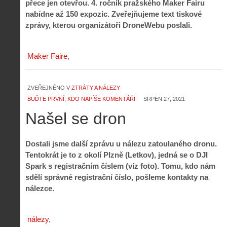
přece jen otevřou. 4. ročník pražského Maker Fairu
nabídne až 150 expozic. Zveřejňujeme text tiskové
zprávy, kterou organizátoři DroneWebu poslali.
Maker Faire
ZVEŘEJNĚNO V
ZTRÁTY A NÁLEZY
BUĎTE PRVNÍ, KDO NAPÍŠE KOMENTÁŘ!
SRPEN 27, 2021
Našel se dron
Dostali jsme další zprávu u nálezu zatoulaného dronu.
Tentokrát je to z okolí Plzně (Letkov), jedná se o DJI
Spark s registračním číslem (viz foto). Tomu, kdo nám
sdělí správné registrační číslo, pošleme kontakty na
nálezce.
nálezy