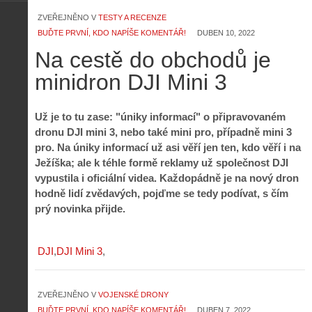
ZVEŘEJNĚNO V
TESTY A RECENZE
BUĎTE PRVNÍ, KDO NAPÍŠE KOMENTÁŘ!
DUBEN 10, 2022
Na cestě do obchodů je
minidron DJI Mini 3
Už je to tu zase: "úniky informací" o připravovaném
dronu DJI mini 3, nebo také mini pro, případně mini 3
pro. Na úniky informací už asi věří jen ten, kdo věří i na
Ježíška; ale k téhle formě reklamy už společnost DJI
vypustila i oficiální videa. Každopádně je na nový dron
hodně lidí zvědavých, pojďme se tedy podívat, s čím
prý novinka přijde.
DJI
DJI Mini 3
ZVEŘEJNĚNO V
VOJENSKÉ DRONY
BUĎTE PRVNÍ, KDO NAPÍŠE KOMENTÁŘ!
DUBEN 7, 2022