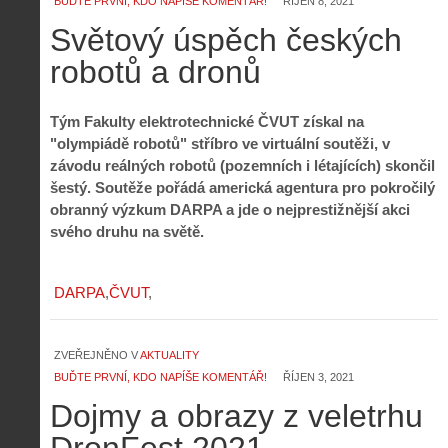
BUĎTE PRVNÍ, KDO NAPÍŠE KOMENTÁŘ!
ŘÍJEN 8, 2021
Světový úspěch českých
robotů a dronů
Tým Fakulty elektrotechnické ČVUT získal na
"olympiádě robotů" stříbro ve virtuální soutěži, v
závodu reálných robotů (pozemních i létajících) skončil
šestý. Soutěže pořádá americká agentura pro pokročilý
obranný výzkum DARPA a jde o nejprestižnější akci
svého druhu na světě.
DARPA
ČVUT
ZVEŘEJNĚNO V
AKTUALITY
BUĎTE PRVNÍ, KDO NAPÍŠE KOMENTÁŘ!
ŘÍJEN 3, 2021
Dojmy a obrazy z veletrhu
DronFest 2021