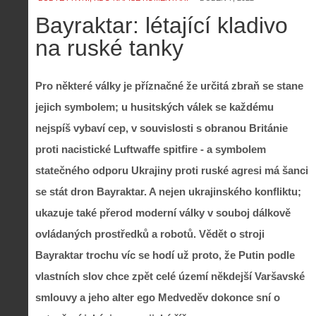
Bayraktar: létající kladivo
na ruské tanky
Pro některé války je příznačné že určitá zbraň se stane
jejich symbolem; u husitských válek se každému
nejspíš vybaví cep, v souvislosti s obranou Británie
proti nacistické Luftwaffe spitfire - a symbolem
statečného odporu Ukrajiny proti ruské agresi má šanci
se stát dron Bayraktar. A nejen ukrajinského konfliktu;
ukazuje také přerod moderní války v souboj dálkově
ovládaných prostředků a robotů. Vědět o stroji
Bayraktar trochu víc se hodí už proto, že Putin podle
vlastních slov chce zpět celé území někdejší Varšavské
smlouvy a jeho alter ego Medveděv dokonce sní o