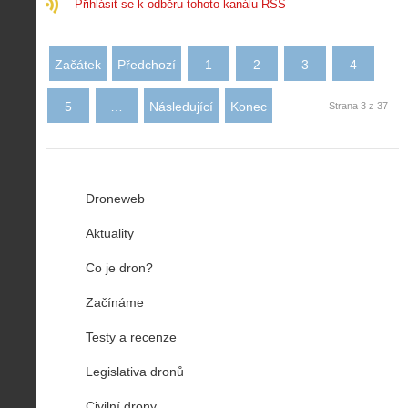
Přihlásit se k odběru tohoto kanálu RSS
Začátek
Předchozí
1
2
3
4
5
…
Následující
Konec
Strana 3 z 37
Droneweb
Aktuality
Co je dron?
Začínáme
Testy a recenze
Legislativa dronů
Civilní drony