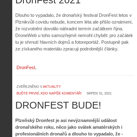
Dlouho to vypadalo, že dronařský festival DronFest letos v
Plznikvůli covidu nebude, koncem léta ale přišlo oznámení,
že rozvolnění dovolilo náhradní termín začátkem října.
DroneWeb u toho samozřejmě nemohl chybět: pro začátek
tu je shrnutí hlavních dojmů a fotoreportáž. Postupně pak
ze získaného materiálu zpracuji podrobnější články.
DronFest
ZVEŘEJNĚNO V
AKTUALITY
BUĎTE PRVNÍ, KDO NAPÍŠE KOMENTÁŘ!
SRPEN 31, 2021
DRONFEST BUDE!
Plzeňský Dronfest je asi nevýznamnější událost
dronařského roku, něco jako svátek amatérských i
profesionálních dronařů a dlouho to vypadalo, že -