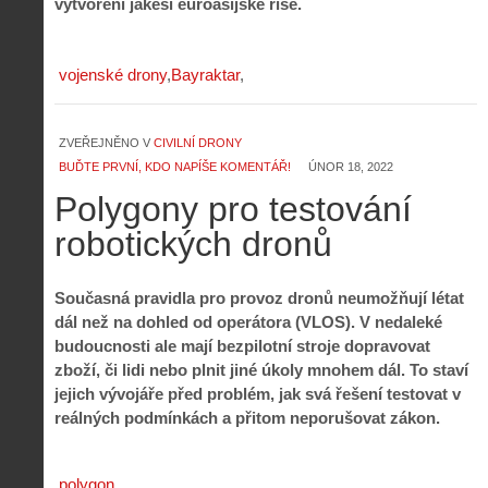
vytvoření jakési euroasijské říše.
vojenské drony
Bayraktar
ZVEŘEJNĚNO V
CIVILNÍ DRONY
BUĎTE PRVNÍ, KDO NAPÍŠE KOMENTÁŘ!
ÚNOR 18, 2022
Polygony pro testování
robotických dronů
Současná pravidla pro provoz dronů neumožňují létat
dál než na dohled od operátora (VLOS). V nedaleké
budoucnosti ale mají bezpilotní stroje dopravovat
zboží, či lidi nebo plnit jiné úkoly mnohem dál. To staví
jejich vývojáře před problém, jak svá řešení testovat v
reálných podmínkách a přitom neporušovat zákon.
polygon