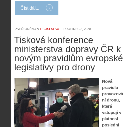
Číst dál...
ZVEŘEJNĚNO V
LEGISLATIVA
PROSINEC 3, 2020
Tisková konference
ministerstva dopravy ČR k
novým pravidlům evropské
legislativy pro drony
Nová
pravidla
provozová
ní dronů,
která
vstupují v
platnost
poslední