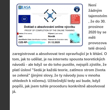
Není
žádným
tajemstvím
, že do 30.
prosince
2020 by se
měli
provozova
telé dronů
zaregistrovat a absolvovat test opravňující je k létání. O
tom, jak to udělat, je na internetu spousta teoretických
návodů - ale když se do toho pustíte, nejspíš zjistíte, že
platí úsloví "šedá je každá teorie, zatímco strom života
se zelená" (jinými slovy, že ty návody jsou v mnoha
ohledech k ničemu). Užitečnější tedy asi bude, když
popíši, jak jsem tuhle proceduru konkrétně absolvoval
já.