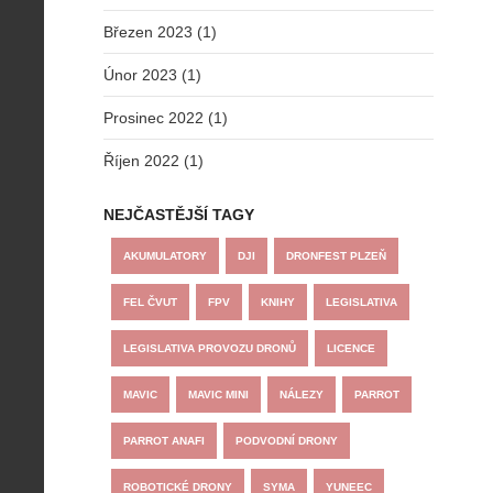
Březen 2023 (1)
Únor 2023 (1)
Prosinec 2022 (1)
Říjen 2022 (1)
NEJČASTĚJŠÍ TAGY
AKUMULATORY
DJI
DRONFEST PLZEŇ
FEL ČVUT
FPV
KNIHY
LEGISLATIVA
LEGISLATIVA PROVOZU DRONŮ
LICENCE
MAVIC
MAVIC MINI
NÁLEZY
PARROT
PARROT ANAFI
PODVODNÍ DRONY
ROBOTICKÉ DRONY
SYMA
YUNEEC