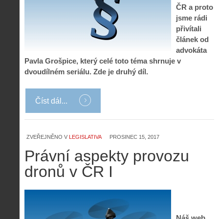
ČR a proto
jsme rádi
přivítali
článek od
advokáta
Pavla Grošpice, který celé toto téma shrnuje v
dvoudílném seriálu. Zde je druhý díl.
Číst dál...
ZVEŘEJNĚNO V
LEGISLATIVA
PROSINEC 15, 2017
Právní aspekty provozu
dronů v ČR I
Náš web