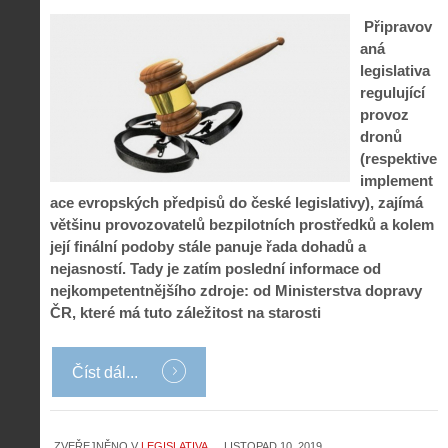
Připravov
aná
legislativa
regulující
provoz
dronů
(respektive
implement
ace evropských předpisů do české legislativy), zajímá
většinu provozovatelů bezpilotních prostředků a kolem
její finální podoby stále panuje řada dohadů a
nejasností. Tady je zatím poslední informace od
nejkompetentnějšího zdroje: od Ministerstva dopravy
ČR, které má tuto záležitost na starosti
Číst dál...
ZVEŘEJNĚNO V
LEGISLATIVA
LISTOPAD 10, 2019