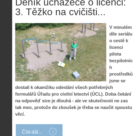
Deník uchazeče o licenci:
3. Těžko na cvičišti...
V minulém
díle seriálu
o cestě k
licenci
pilota
bezpilotníc
h
prostředků
jsme se
dostali k okamžiku odeslání všech potřebných
formulářů Úřadu pro civilní letectví (ÚCL). Doba čekání
na odpověď sice je dlouhá - ale ve skutečnosti ne zas
tak moc, protože do zkoušek je třeba se naučit spoustu
věcí.
Číst dál...