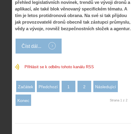
přehled legislativních novinek, trendů ve vývoji dronů a
i
l
e
e
:
aplikací, ale také blok věnovaný specifickém tématu. A
d
w
Z
tím je letos protidronová obrana. Na své si tak přijdou
P
r
-
a
ř
o
jak provozovatelé dronů obecně tak zástupci průmyslu,
p
č
e
n
vědy a vývoje, rovněž bezpečnostních složek a agentur.
o
í
d
ů
m
n
p
:
o
á
i
1
Číst dál...
c
m
s
.
n
e
y
N
í
s
p
e
k
d
r
Přihlásit se k odběru tohoto kanálu RSS
p
k
r
o
r
a
o
l
á
ž
n
é
v
Začátek
Předchozí
1
2
Následující
d
y
t
e
é
:
á
m
h
3
Konec
Strana 1 z 2
n
z
o
.
í
a
p
Z
s
p
i
á
d
o
l
k
r
m
o
l
o
e
t
a