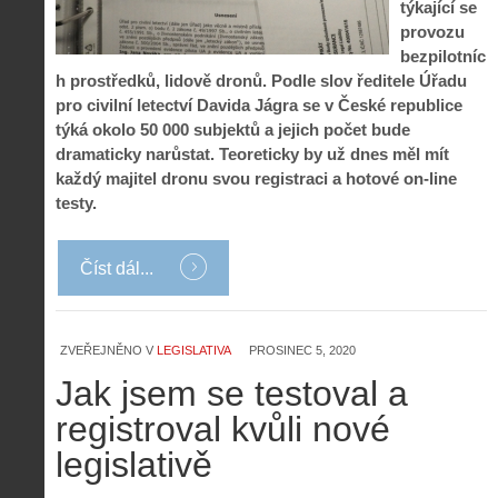
týkající se
provozu
bezpilotníc
h prostředků, lidově dronů. Podle slov ředitele Úřadu
pro civilní letectví Davida Jágra se v České republice
týká okolo 50 000 subjektů a jejich počet bude
dramaticky narůstat. Teoreticky by už dnes měl mít
každý majitel dronu svou registraci a hotové on-line
testy.
Číst dál...
ZVEŘEJNĚNO V
LEGISLATIVA
PROSINEC 5, 2020
Jak jsem se testoval a
registroval kvůli nové
legislativě