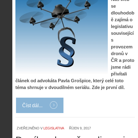
se
dlouhodob
ě zajímá o
legislativu
související
s
provozem
dronů v
ČR a proto
jsme rádi
přivítali
článek od advokáta Pavla Grošpice, který celé toto
téma shrnuje v dvoudílném seriálu. Zde je první díl.
Číst dál...
ZVEŘEJNĚNO V
LEGISLATIVA
ŘÍJEN 9, 2017