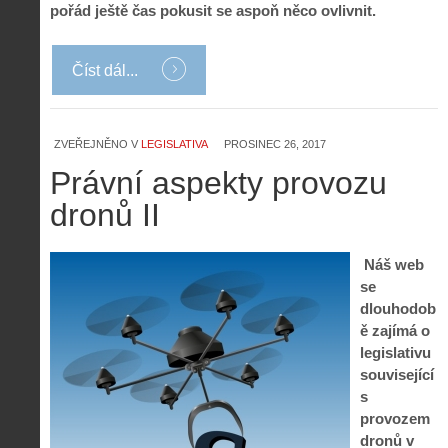
pořád ještě čas pokusit se aspoň něco ovlivnit.
Číst dál...
ZVEŘEJNĚNO V
LEGISLATIVA
PROSINEC 26, 2017
Právní aspekty provozu
dronů II
Náš web
se
dlouhodob
ě zajímá o
legislativu
související
s
provozem
dronů v