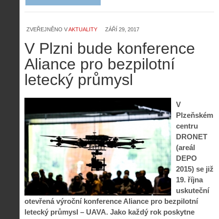
ZVEŘEJNĚNO V
AKTUALITY
ZÁŘÍ 29, 2017
V Plzni bude konference
Aliance pro bezpilotní
letecký průmysl
V
Plzeňském
centru
DRONET
(areál
Z
DEPO
h
2015) se již
i
S
19. října
s
A
e
t
uskuteční
i
r
o
otevřená výroční konference Aliance pro bezpilotní
s
i
r
letecký průmysl – UAVA. Jako každý rok poskytne
V
á
i