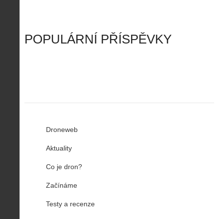
n
n
a
d
y
u
d
y
v
t
r
ř
Č
ý
o
í
POPULÁRNÍ PŘÍSPĚVKY
R
…
n
z
u
…
Droneweb
Aktuality
Co je dron?
Začínáme
Testy a recenze