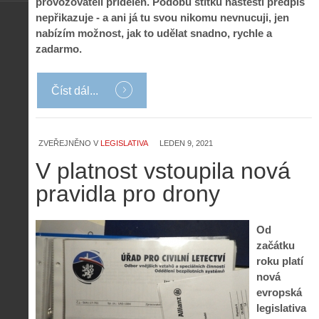
provozovateli přidělen. Podobu štítku naštěstí předpis
nepřikazuje - a ani já tu svou nikomu nevnucuji, jen
nabízím možnost, jak to udělat snadno, rychle a
zadarmo.
Číst dál...
ZVEŘEJNĚNO V
LEGISLATIVA
LEDEN 9, 2021
V platnost vstoupila nová
pravidla pro drony
Od
začátku
roku platí
nová
evropská
legislativa