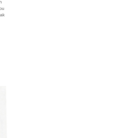
h
dou
pak