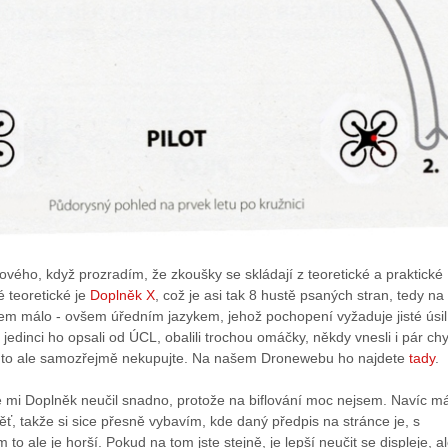
ového, když prozradím, že zkoušky se skládají z teoretické a praktické
é teoretické je
Doplněk X
, což je asi tak 8 hustě psaných stran, tedy na
em málo - ovšem úředním jazykem, jehož pochopení vyžaduje jisté úsil
 jedinci ho opsali od ÚCL, obalili trochou omáčky, někdy vnesli i pár ch
- to ale samozřejmě nekupujte. Na našem Dronewebu ho najdete
tady
.
e mi Doplněk neučil snadno, protože na biflování moc nejsem. Navíc 
ěť, takže si sice přesně vybavím, kde daný předpis na stránce je, s
o ale je horší. Pokud na tom jste stejně, je lepší neučit se displeje, al