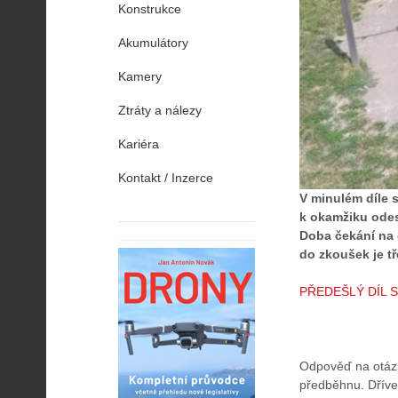
Konstrukce
Akumulátory
Kamery
Ztráty a nálezy
Kariéra
Kontakt / Inzerce
V minulém díle s
k okamžiku odes
Doba čekání na 
do zkoušek je tř
PŘEDEŠLÝ DÍL 
Odpověď na otázk
předběhnu. Dříve