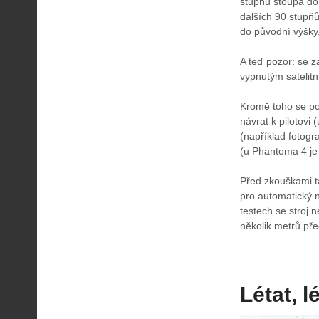
stupňů stoupá do 
dalších 90 stupňů
do původní výšky,
A teď pozor: se 
vypnutým satelit
Kromě toho se po
návrat k pilotovi
(například fotogr
(u Phantoma 4 je
Před zkouškami t
pro automatický n
testech se stroj 
několik metrů před
Létat, lé