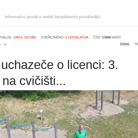
Informační portál o světě bezpilotních prostředků
PSAL(A)
JAN A. NOVÁK
ZVEŘEJNĚNO V
LEGISLATIVA
ČÍST
13886
KRÁT
EMAIL
T
uchazeče o licenci: 3.
na cvičišti...