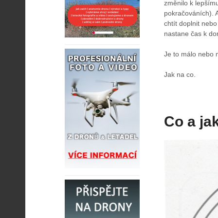
změnilo k lepšímu
pokračováních). 
chtít doplnit neb
nastane čas k do
Je to málo nebo
Jak na co.
Co a ja