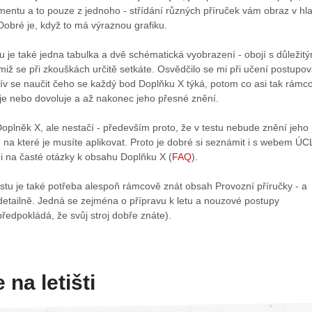
mentu a to pouze z jednoho - střídání různých příruček vám obraz v hl
obré je, když to má výraznou grafiku.
je také jedna tabulka a dvě schématická vyobrazení - obojí s důležitý
miž se při zkouškách určitě setkáte. Osvědčilo se mi při učení postupov
řív se naučit čeho se každý bod Doplňku X týká, potom co asi tak rámc
uje nebo dovoluje a až nakonec jeho přesné znění.
 Doplněk X, ale nestačí - především proto, že v testu nebude znění jeho
, na které je musíte aplikovat. Proto je dobré si seznámit i s webem ÚC
i na časté otázky k obsahu Doplňku X (
FAQ
).
stu je také potřeba alespoň rámcově znát obsah Provozní příručky - a
i detailně. Jedná se zejména o přípravu k letu a nouzové postupy
edpokládá, že svůj stroj dobře znáte).
na letišti