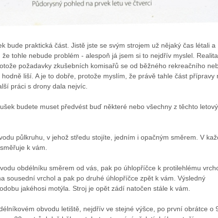
k bude praktická část. Jistě jste se svým strojem už nějaký čas létali a
, že tohle nebude problém - alespoň já jsem si to nejdřív myslel. Realita
 protože požadavky zkušebních komisařů se od běžného rekreačního ne
 hodně liší. A je to dobře, protože myslím, že právě tahle část přípravy
lší práci s drony dala nejvíc.
oušek budete muset předvést buď některé nebo všechny z těchto letov
obvodu půlkruhu, v jehož středu stojíte, jedním i opačným směrem. V ka
í směřuje k vám.
bvodu obdélníku směrem od vás, pak po úhlopříčce k protilehlému vrcho
na sousední vrchol a pak po druhé úhlopříčce zpět k vám. Výsledný
dobu jakéhosi motýla. Stroj je opět zádí natočen stále k vám.
obdélníkovém obvodu letiště, nejdřív ve stejné výšce, po první obrátce o 