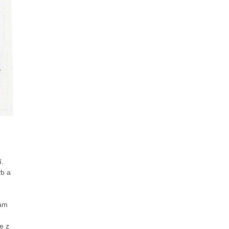
í.
yb a
mám
e z