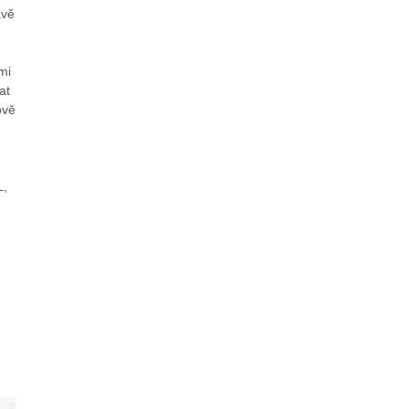
avě
mi
at
ově
L,