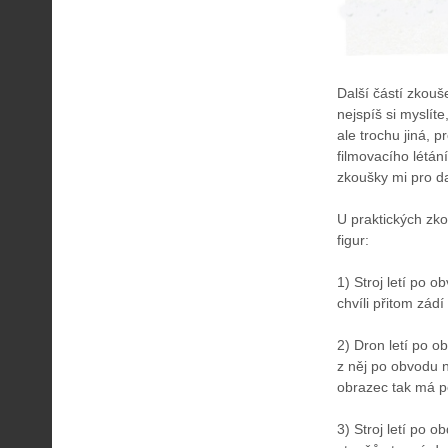
Další částí zkouše
nejspíš si myslíte
ale trochu jiná,
filmovacího létání
zkoušky mi pro da
U praktických zk
figur:
1) Stroj letí po 
chvíli přitom zád
2) Dron letí po o
z něj po obvodu 
obrazec tak má po
3) Stroj letí po 