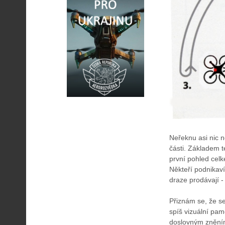
Neřeknu asi nic n
části. Základem t
první pohled celk
Někteří podnikaví
draze prodávají 
Přiznám se, že s
spíš vizuální pam
doslovným zněním t