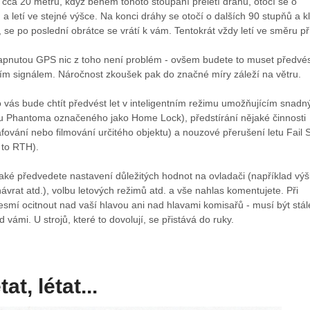
cca 20 metrů, když během tohoto stoupání přeletí dráhu, otočí se o
 a letí ve stejné výšce. Na konci dráhy se otočí o dalších 90 stupňů a k
 se po poslední obrátce se vrátí k vám. Tentokrát vždy letí ve směru př
zapnutou GPS nic z toho není problém - ovšem budete to muset předvést
ním signálem. Náročnost zkoušek pak do značné míry záleží na větru.
 vás bude chtít předvést let v inteligentním režimu umožňujícím snadn
 (u Phantoma označeného jako Home Lock), předstírání nějaké činnosti
afování nebo filmování určitého objektu) a nouzové přerušení letu Fail 
 to RTH).
aké předvedete nastavení důležitých hodnot na ovladači (například vý
ávrat atd.), volbu letových režimů atd. a vše nahlas komentujete. Při
nesmí ocitnout nad vaší hlavou ani nad hlavami komisařů - musí být stál
 vámi. U strojů, které to dovolují, se přistává do ruky.
tat, létat...