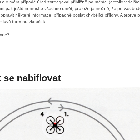
 a v mém případě úřad zareagoval přibližně po měsíci (detaily v dalšíc
Ani pak ještě nemusíte všechno umět, protože je možné, že po vás bu
o opravit některé informace, případně poslat chybějící přílohy. A teprve 
mluvě termínu zkoušek.
 moc?
k se nabiflovat