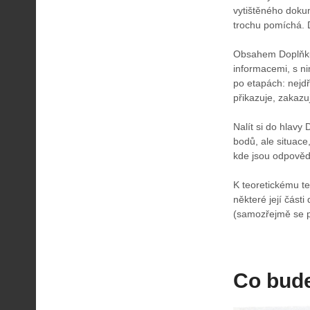
vytištěného doku
trochu pomíchá. D
Obsahem Doplňku 
informacemi, s ni
po etapách: nejd
přikazuje, zakaz
Nalít si do hlavy
bodů, ale situace
kde jsou odpověd
K teoretickému te
některé její část
(samozřejmě se př
Co bude 