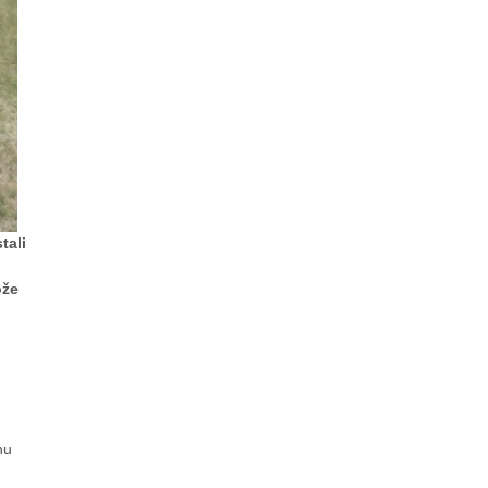
tali
ože
hu