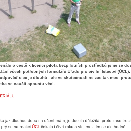
eriálu o cestě k licenci pilota bezpilotních prostředků jsme se dos
lání všech potřebných formulářů Úřadu pro civilní letectví (ÚCL).
odpověď sice je dlouhá - ale ve skutečnosti ne zas tak moc, prot
eba se naučit spoustu věcí.
SERIÁLU
u jak dlouhou dobu na učení mám, je docela důležitá, proto zase troc
 prý se na reakci
ÚCL
čekalo i čtvrt roku a víc, mezitím se ale hodně