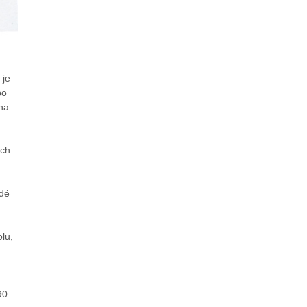
 je
bo
 na
ých
ždé
lu,
90