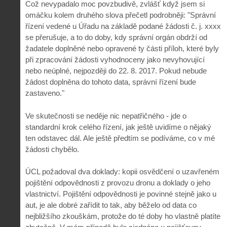
Což nevypadalo moc povzbudivě, zvlášť když jsem si
omáčku kolem druhého slova přečetl podrobněji: "Správní
řízení vedené u Úřadu na základě podané žádosti č. j. xxxx
se přerušuje, a to do doby, kdy správní orgán obdrží od
žadatele doplněné nebo opravené ty části příloh, které byly
při zpracování žádosti vyhodnoceny jako nevyhovující
nebo neúplné, nejpozději do 22. 8. 2017. Pokud nebude
žádost doplněna do tohoto data, správní řízení bude
zastaveno."
Ve skutečnosti se neděje nic nepatřičného - jde o
standardní krok celého řízení, jak ještě uvidíme o nějaký
ten odstavec dál. Ale ještě předtím se podíváme, co v mé
žádosti chybělo.
ÚCL požadoval dva doklady: kopii osvědčení o uzavřeném
pojištění odpovědnosti z provozu dronu a doklady o jeho
vlastnictví. Pojištění odpovědnosti je povinné stejně jako u
aut, je ale dobré zařídit to tak, aby běželo od data co
nejbližšího zkouškám, protože do té doby ho vlastně platíte