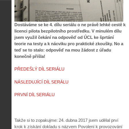
Dostáváme se ke 4. dílu seriálu o ne právě lehké cestě k
licenci pilota bezpilotního prostředku. V minulém dílu
jsem využil čekání na odpověď od ÚCL ke šprtání
teorie na testy a k nácviku pro praktické zkoušky. No a
teď se to stalo: odpověď na mou žádost z úřadu
konečně přišla!
PŘEDEŠLÝ DÍL SERIÁLU
NÁSLEDUJÍCÍ DÍL SERÁLU
PRVNÍ DÍL SERIÁLU
Takže si to zopakujme: 24. dubna 2017 jsem udělal prví
krok k získání dokladu s názvem Povolení k provozování