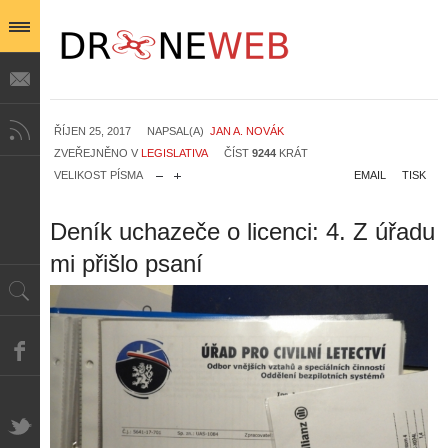
ŘÍJEN 25, 2017
NAPSAL(A)
JAN A. NOVÁK
ZVEŘEJNĚNO V
LEGISLATIVA
ČÍST
9244
KRÁT
VELIKOST PÍSMA
EMAIL
TISK
Deník uchazeče o licenci: 4. Z úřadu
mi přišlo psaní