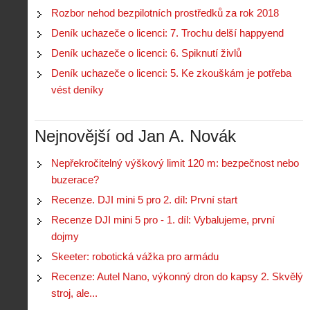
i
S
Rozbor nehod bezpilotních prostředků za rok 2018
s
A
e
t
Deník uchazeče o licenci: 7. Trochu delší happyend
i
r
o
s
i
Deník uchazeče o licenci: 6. Spiknutí živlů
r
V
á
i
Deník uchazeče o licenci: 5. Ke zkouškám je potřeba
i
l
e
vést deníky
e
:
d
w
Z
P
r
-
a
ř
o
p
č
Nejnovější od Jan A. Novák
e
n
o
í
d
ů
m
n
p
:
Nepřekročitelný výškový limit 120 m: bezpečnost nebo
o
á
i
1
buzerace?
c
m
s
.
n
e
Recenze. DJI mini 5 pro 2. díl: První start
y
N
í
s
p
e
Recenze DJI mini 5 pro - 1. díl: Vybalujeme, první
k
d
r
p
k
r
dojmy
o
r
a
o
l
á
Skeeter: robotická vážka pro armádu
ž
n
é
v
d
y
Recenze: Autel Nano, výkonný dron do kapsy 2. Skvělý
t
e
é
:
á
stroj, ale...
m
h
3
n
z