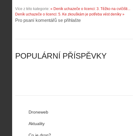
o
.
í
a
p
Z
Více z této kategorie:
« Deník uchazeče o licenci: 3. Těžko na cvičišti...
s
p
i
á
Deník uchazeče o licenci: 5. Ke zkouškám je potřeba vést deníky »
d
o
l
k
Pro psaní komentářů se přihlašte
r
m
o
l
o
e
t
a
n
n
a
d
y
u
d
y
v
t
r
ř
Č
ý
o
í
POPULÁRNÍ PŘÍSPĚVKY
R
…
n
z
u
…
Droneweb
Aktuality
Co je dron?