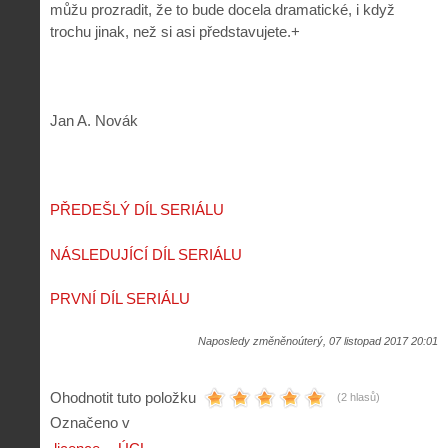
můžu prozradit, že to bude docela dramatické, i když
trochu jinak, než si asi představujete.+
Jan A. Novák
PŘEDEŠLÝ DÍL SERIÁLU
NÁSLEDUJÍCÍ DÍL SERIÁLU
PRVNÍ DÍL SERIÁLU
Naposledy změněnoúterý, 07 listopad 2017 20:01
Ohodnotit tuto položku
(2 hlasů)
Označeno v