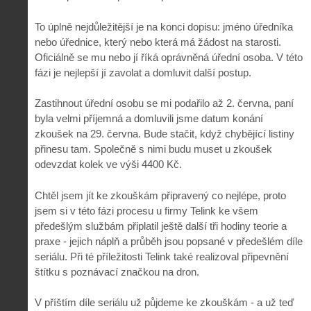
To úplně nejdůležitější je na konci dopisu: jméno úředníka
nebo úřednice, který nebo která má žádost na starosti.
Oficiálně se mu nebo jí říká oprávněná úřední osoba. V této
fázi je nejlepší jí zavolat a domluvit další postup.
Zastihnout úřední osobu se mi podařilo až 2. června, paní
byla velmi příjemná a domluvili jsme datum konání
zkoušek na 29. června. Bude stačit, když chybějící listiny
přinesu tam. Společně s nimi budu muset u zkoušek
odevzdat kolek ve výši 4400 Kč.
Chtěl jsem jít ke zkouškám připravený co nejlépe, proto
jsem si v této fázi procesu u firmy Telink ke všem
předešlým službám připlatil ještě další tři hodiny teorie a
praxe - jejich náplň a průběh jsou popsané v předešlém díle
seriálu. Při té příležitosti Telink také realizoval připevnění
štítku s poznávací značkou na dron.
V příštím díle seriálu už půjdeme ke zkouškám - a už teď