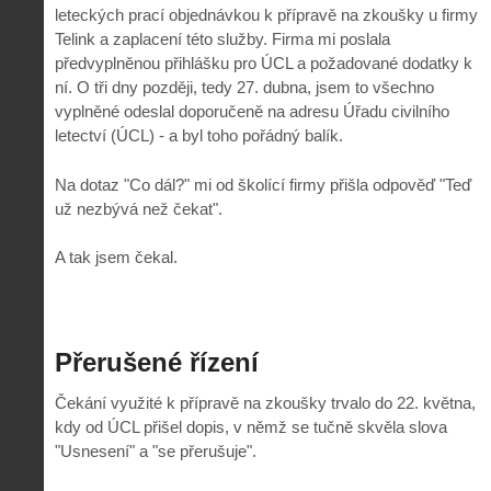
leteckých prací objednávkou k přípravě na zkoušky u firmy
Telink a zaplacení této služby. Firma mi poslala
předvyplněnou přihlášku pro ÚCL a požadované dodatky k
ní. O tři dny později, tedy 27. dubna, jsem to všechno
vyplněné odeslal doporučeně na adresu Úřadu civilního
letectví (ÚCL) - a byl toho pořádný balík.
Na dotaz "Co dál?" mi od školící firmy přišla odpověď "Teď
už nezbývá než čekat".
A tak jsem čekal.
Přerušené řízení
Čekání využité k přípravě na zkoušky trvalo do 22. května,
kdy od ÚCL přišel dopis, v němž se tučně skvěla slova
"Usnesení" a "se přerušuje".