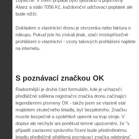
zbytečně. V mém případě bylo sjednáno u pojišťovny
Alianz a stálo 7056 Kč, každoroční udržovací poplatek ale
bude nižší.
Dokladem o vlastnictví dronu je stvrzenka nebo faktura o
nákupu. Pokud jste ho získali jinak, stačí místopřísežné
prohlášení o vlastnictví - vzory takových prohlášení najdete
na internetu.
S poznávací značkou OK
Radostnější je druhá část formuláře, kde je uchazeči
předběžně sdělena registrační značka dronu začínající
legendárními písmeny OK - takže jsem se vlastně stal
majitelem skutečného letadla, byť bezpilotního. Značku
musíte bezpečně a spolehlivě upevnit na trup stroje. V
dopise ale nechybí ani poněkud temné upozornění, že "v
případě zastavení správního řízení bude předmětnému
letadlu předběžně přidělená poznávací značka odebrána".