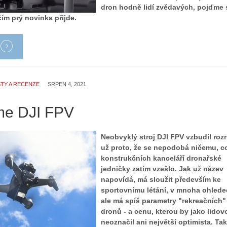
dron hodně lidí zvědavých, pojďme 
čím prý novinka přijde.
TY A RECENZE
SRPEN 4, 2021
me DJI FPV
Neobvyklý stroj DJI FPV vzbudil roz
už proto, že se nepodobá ničemu, c
konstrukčních kanceláří dronařské
jedničky zatím vzešlo. Jak už název
napovídá, má sloužit především ke
sportovnímu létání, v mnoha ohled
ale má spíš parametry "rekreačních"
dronů - a cenu, kterou by jako lidov
neoznačil ani největší optimista. Ta