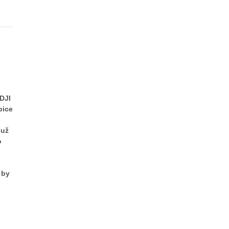
DJI
bice
 už
o
 by