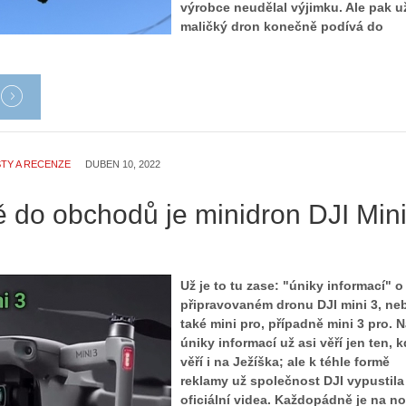
výrobce neudělal výjimku. Ale pak u
maličký dron konečně podívá do
TY A RECENZE
DUBEN 10, 2022
ě do obchodů je minidron DJI Min
Už je to tu zase: "úniky informací" o
připravovaném dronu DJI mini 3, ne
také mini pro, případně mini 3 pro. 
úniky informací už asi věří jen ten, 
věří i na Ježíška; ale k téhle formě
reklamy už společnost DJI vypustila 
oficiální videa. Každopádně je na n