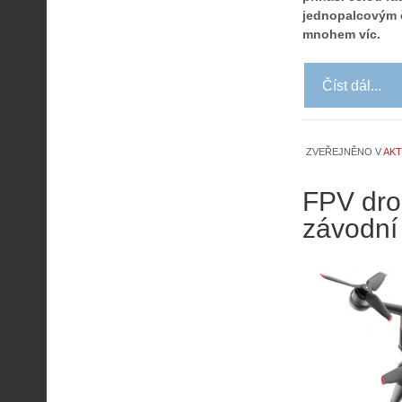
jednopalcovým č
mnohem víc.
Číst dál...
ZVEŘEJNĚNO V
AKT
FPV dro
závodní