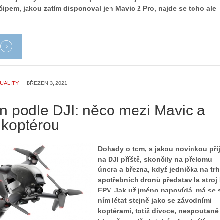
ipem, jakou zatím disponoval jen Mavic 2 Pro, najde se toho ale
UALITY
BŘEZEN 3, 2021
n podle DJI: něco mezi Mavic a
 koptérou
Dohady o tom, s jakou novinkou při
na DJI příště, skončily na přelomu
února a března, když jednička na tr
spotřebních dronů představila stroj 
FPV. Jak už jméno napovídá, má se 
ním létat stejně jako se závodními
koptérami, totiž divoce, nespoutaně 