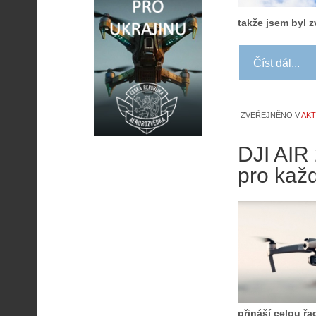
takže jsem byl 
Číst dál...
ZVEŘEJNĚNO V
AKT
DJI AIR
pro kaž
přináší celou ř