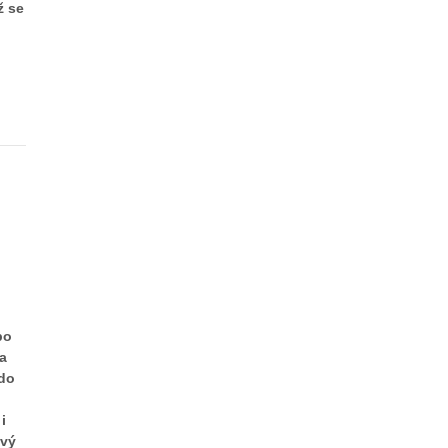
ž se
i
bo
Na
kdo
i
ový