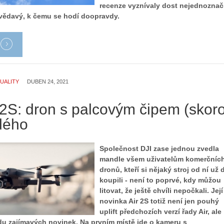
recenze vyznívaly dost nejednoznač
zvědavý, k čemu se hodí doopravdy.
UALITY
DUBEN 24, 2021
 2S: dron s palcovým čipem (skor
dého
Společnost DJI zase jednou zvedla
mandle všem uživatelům komerčníc
dronů, kteří si nějaký stroj od ní už d
koupili - není to poprvé, kdy můžou
litovat, že ještě chvíli nepočkali. Její
novinka Air 2S totiž není jen pouhý
uplift předchozích verzí řady Air, ale
adu zajímavých novinek. Na prvním místě jde o kameru s