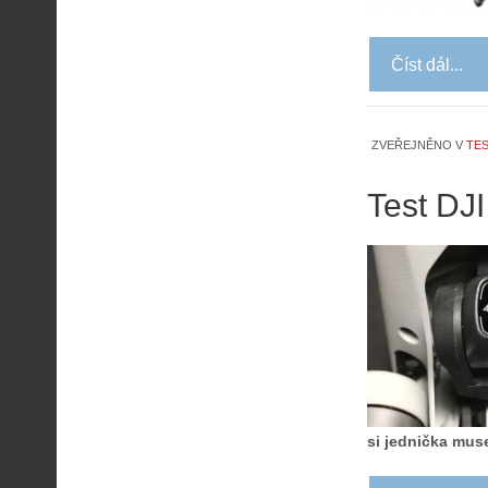
Číst dál...
ZVEŘEJNĚNO V
TES
Test DJI
si jednička muse