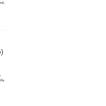
ně,
o)
h
řív