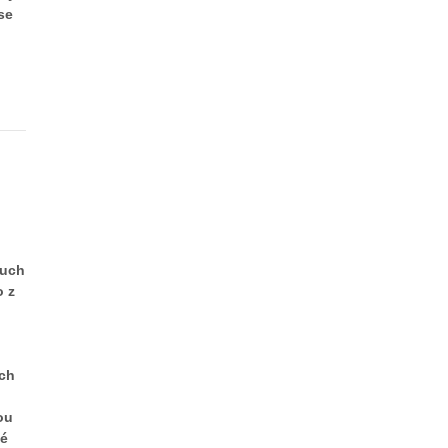
se
ruch
o z
ech
ou
ké