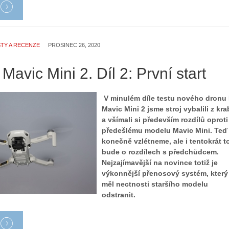
TY A RECENZE
PROSINEC 26, 2020
 Mavic Mini 2. Díl 2: První start
V minulém díle testu nového dronu 
Mavic Mini 2 jsme stroj vybalili z kra
a všímali si především rozdílů oproti
předešlému modelu Mavic Mini. Teď
konečně vzlétneme, ale i tentokrát t
bude o rozdílech s předchůdcem.
Nejzajímavější na novince totiž je
výkonnější přenosový systém, který
měl nectnosti staršího modelu
odstranit.