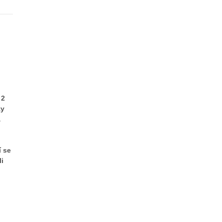
 2
zy
a
í se
li