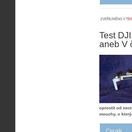
ZVEŘEJNĚNO V
TES
Test DJI
aneb V 
oprostit od nect
mouchy, o který
Číst dál...