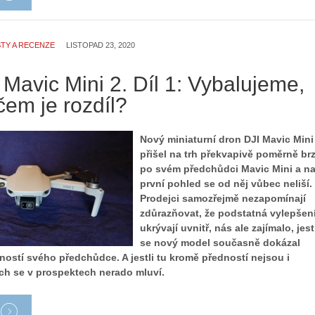
TY A RECENZE
LISTOPAD 23, 2020
 Mavic Mini 2. Díl 1: Vybalujeme,
čem je rozdíl?
Nový miniaturní dron DJI Mavic Mini
přišel na trh překvapivě poměrně br
po svém předchůdci Mavic Mini a n
první pohled se od něj vůbec neliší.
Prodejci samozřejmě nezapomínají
zdůrazňovat, že podstatná vylepšen
ukrývají uvnitř, nás ale zajímalo, jest
se nový model současně dokázal
ností svého předchůdce. A jestli tu kromě předností nejsou i
ch se v prospektech nerado mluví.