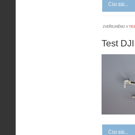
Číst dál...
ZVEŘEJNĚNO V
TES
Test DJI
Číst dál...