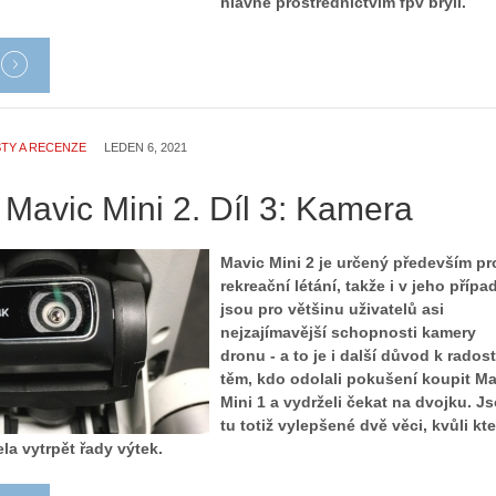
hlavně prostřednictvím fpv brýlí.
TY A RECENZE
LEDEN 6, 2021
 Mavic Mini 2. Díl 3: Kamera
Mavic Mini 2 je určený především pr
rekreační létání, takže i v jeho přípa
jsou pro většinu uživatelů asi
nejzajímavější schopnosti kamery
dronu - a to je i další důvod k radost
těm, kdo odolali pokušení koupit Ma
Mini 1 a vydrželi čekat na dvojku. J
tu totiž vylepšené dvě věci, kvůli kt
la vytrpět řady výtek.