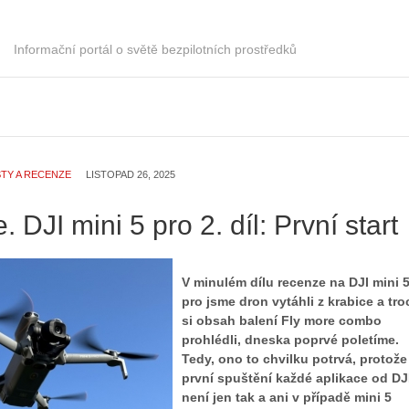
Informační portál o světě bezpilotních prostředků
TY A RECENZE
LISTOPAD 26, 2025
 DJI mini 5 pro 2. díl: První start
V minulém dílu recenze na DJI mini 
pro jsme dron vytáhli z krabice a tr
si obsah balení Fly more combo
prohlédli, dneska poprvé poletíme.
Tedy, ono to chvilku potrvá, protože
první spuštění každé aplikace od DJ
není jen tak a ani v případě mini 5