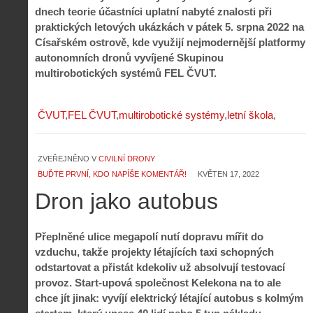
dnech teorie účastníci uplatní nabyté znalosti při
praktických letových ukázkách v pátek 5. srpna 2022 na
Císařském ostrově, kde využijí nejmodernější platformy
autonomních dronů vyvíjené Skupinou
multirobotických systémů FEL ČVUT.
ČVUT
FEL ČVUT
multirobotické systémy
letní škola
ZVEŘEJNĚNO V
CIVILNÍ DRONY
BUĎTE PRVNÍ, KDO NAPÍŠE KOMENTÁŘ!
KVĚTEN 17, 2022
Dron jako autobus
Přeplněné ulice megapolí nutí dopravu mířit do
vzduchu, takže projekty létajících taxi schopných
odstartovat a přistát kdekoliv už absolvují testovací
provoz. Start-upová společnost Kelekona na to ale
chce jít jinak: vyvíjí elektrický létající autobus s kolmým