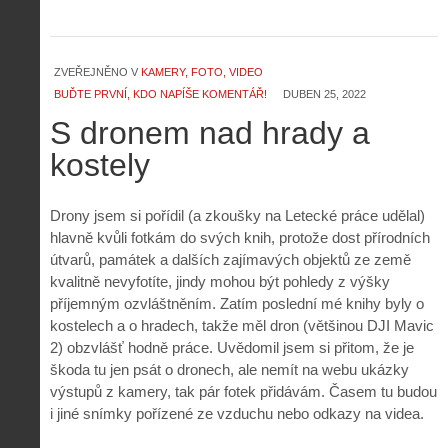
ZVEŘEJNĚNO V
KAMERY, FOTO, VIDEO
BUĎTE PRVNÍ, KDO NAPÍŠE KOMENTÁŘ!
DUBEN 25, 2022
S dronem nad hrady a
kostely
Drony jsem si pořídil (a zkoušky na Letecké práce udělal)
hlavně kvůli fotkám do svých knih, protože dost přírodních
útvarů, památek a dalších zajímavých objektů ze země
kvalitně nevyfotíte, jindy mohou být pohledy z výšky
příjemným ozvláštněním. Zatím poslední mé knihy byly o
kostelech a o hradech, takže měl dron (většinou DJI Mavic
2) obzvlášť hodně práce. Uvědomil jsem si přitom, že je
škoda tu jen psát o dronech, ale nemít na webu ukázky
výstupů z kamery, tak pár fotek přidávám. Časem tu budou
i jiné snímky pořízené ze vzduchu nebo odkazy na videa.