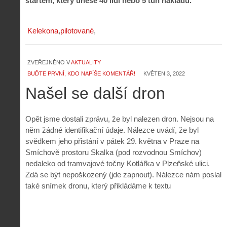
startem, který unese 40 lidí nebo 5 tun nákladu.
Kelekona
pilotované
ZVEŘEJNĚNO V
AKTUALITY
BUĎTE PRVNÍ, KDO NAPÍŠE KOMENTÁŘ!
KVĚTEN 3, 2022
Našel se další dron
Opět jsme dostali zprávu, že byl nalezen dron. Nejsou na
něm žádné identifikační údaje. Nálezce uvádí, že byl
svědkem jeho přistání v pátek 29. května v Praze na
Smíchově prostoru Skalka (pod rozvodnou Smíchov)
nedaleko od tramvajové točny Kotlářka v Plzeňské ulici.
Zdá se být nepoškozený (jde zapnout). Nálezce nám poslal
také snímek dronu, který přikládáme k textu