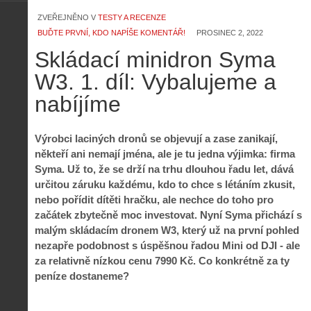
ZVEŘEJNĚNO V
TESTY A RECENZE
BUĎTE PRVNÍ, KDO NAPÍŠE KOMENTÁŘ!
PROSINEC 2, 2022
Skládací minidron Syma
W3. 1. díl: Vybalujeme a
nabíjíme
Výrobci laciných dronů se objevují a zase zanikají,
někteří ani nemají jména, ale je tu jedna výjimka: firma
Syma. Už to, že se drží na trhu dlouhou řadu let, dává
určitou záruku každému, kdo to chce s létáním zkusit,
nebo pořídit dítěti hračku, ale nechce do toho pro
začátek zbytečně moc investovat. Nyní Syma přichází s
malým skládacím dronem W3, který už na první pohled
nezapře podobnost s úspěšnou řadou Mini od DJI - ale
za relativně nízkou cenu 7990 Kč. Co konkrétně za ty
peníze dostaneme?