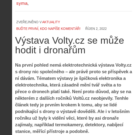
syma
ZVEŘEJNĚNO V
AKTUALITY
BUĎTE PRVNÍ, KDO NAPÍŠE KOMENTÁŘ!
ŘÍJEN 2, 2022
Výstava Volty.cz se může
hodit i dronařům
Na první pohled nemá elektrotechnická výstava Volty.cz
s drony nic společného – ale právě proto se příspěvek a
ní dávám. Tématem výstavy je špičková elektronika a
elektrotechnika, která zásadně mění tvář světa a to
přece o dronech platí také. Není proto důvod, aby se na
některém z dalších ročníků Voltů.cz neobjevily. Tenhle
článek tedy je prvním krokem k tomu, aby se lidé
podnikající s drony o výstavě dověděli. Ale i v letošním
ročníku už byly k vidění věci, které by asi dronaře
zajímaly, například termokamery, detektory, nabíjecí
stanice, měřící přístroje a podobně.