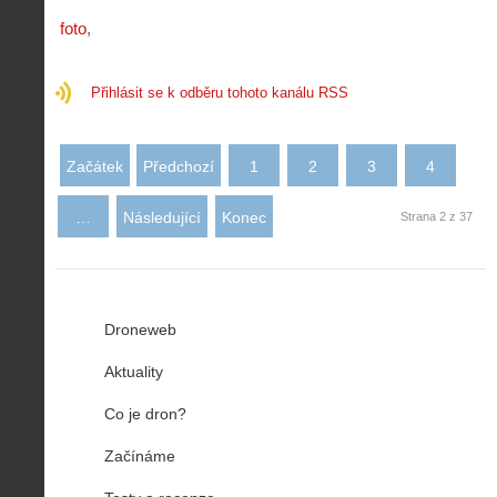
foto
Přihlásit se k odběru tohoto kanálu RSS
Začátek
Předchozí
1
2
3
4
…
Následující
Konec
Strana 2 z 37
Droneweb
Aktuality
Co je dron?
Začínáme