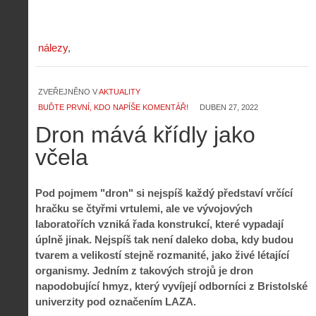
nálezy
ZVEŘEJNĚNO V
AKTUALITY
BUĎTE PRVNÍ, KDO NAPÍŠE KOMENTÁŘ!
DUBEN 27, 2022
Dron mává křídly jako
včela
Pod pojmem "dron" si nejspíš každý představí vrčící
hračku se čtyřmi vrtulemi, ale ve vývojových
laboratořích vzniká řada konstrukcí, které vypadají
úplně jinak. Nejspíš tak není daleko doba, kdy budou
tvarem a velikostí stejně rozmanité, jako živé létající
organismy. Jedním z takových strojů je dron
napodobující hmyz, který vyvíjejí odborníci z Bristolské
univerzity pod označením LAZA.