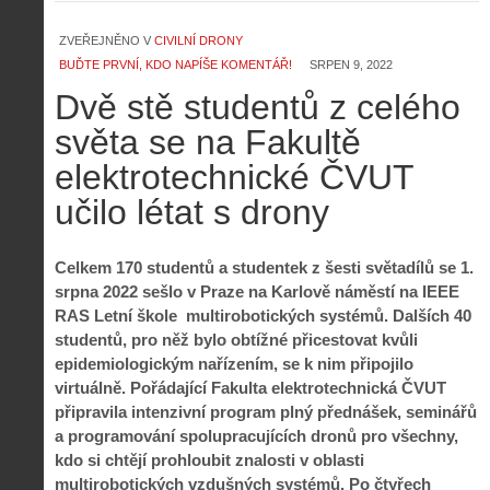
ZVEŘEJNĚNO V
CIVILNÍ DRONY
BUĎTE PRVNÍ, KDO NAPÍŠE KOMENTÁŘ!
SRPEN 9, 2022
Dvě stě studentů z celého
světa se na Fakultě
elektrotechnické ČVUT
učilo létat s drony
Celkem 170 studentů a studentek z šesti světadílů se 1.
srpna 2022 sešlo v Praze na Karlově náměstí na IEEE
RAS Letní škole multirobotických systémů. Dalších 40
studentů, pro něž bylo obtížné přicestovat kvůli
epidemiologickým nařízením, se k nim připojilo
virtuálně. Pořádající Fakulta elektrotechnická ČVUT
připravila intenzivní program plný přednášek, seminářů
a programování spolupracujících dronů pro všechny,
kdo si chtějí prohloubit znalosti v oblasti
multirobotických vzdušných systémů. Po čtyřech