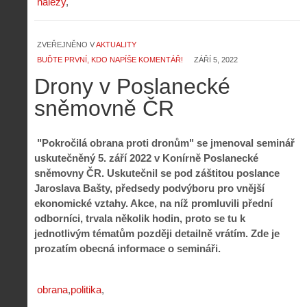
nálezy
ZVEŘEJNĚNO V
AKTUALITY
BUĎTE PRVNÍ, KDO NAPÍŠE KOMENTÁŘ!
ZÁŘÍ 5, 2022
Drony v Poslanecké
sněmovně ČR
"Pokročilá obrana proti dronům" se jmenoval seminář
uskutečněný 5. září 2022 v Konírně Poslanecké
sněmovny ČR. Uskutečnil se pod záštitou poslance
Jaroslava Bašty, předsedy podvýboru pro vnější
ekonomické vztahy. Akce, na níž promluvili přední
odborníci, trvala několik hodin, proto se tu k
jednotlivým tématům později detailně vrátím. Zde je
prozatím obecná informace o semináři.
obrana
politika