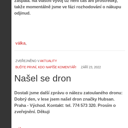
zaspala. Na vlastní vývoj už není čas ani prostředky,
takže momentálně jsme ve fázi rozhodování o nákupu
odjinud.
válka
ZVEŘEJNĚNO V
AKTUALITY
BUĎTE PRVNÍ, KDO NAPÍŠE KOMENTÁŘ!
ZÁŘÍ 23, 2022
Našel se dron
Dostali jsme další zprávu o nálezu zatoulaného dronu:
Dobrý den, v lese jsem našel dron značky Hubsan.
Praha - Východ. Kontakt: tel. 774 573 320. Prosím o
zveřejnění. Děkuji