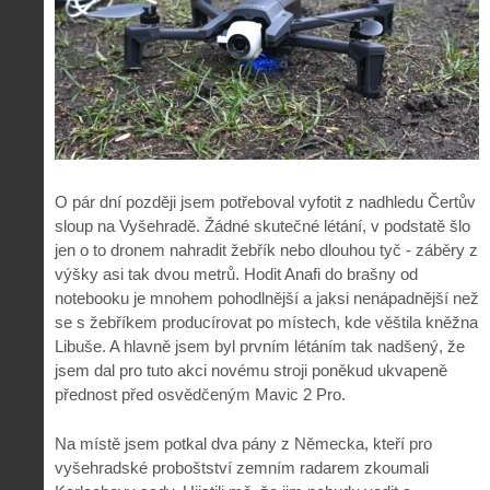
O pár dní později jsem potřeboval vyfotit z nadhledu Čertův
sloup na Vyšehradě. Žádné skutečné létání, v podstatě šlo
jen o to dronem nahradit žebřík nebo dlouhou tyč - záběry z
výšky asi tak dvou metrů. Hodit Anafi do brašny od
notebooku je mnohem pohodlnější a jaksi nenápadnější než
se s žebříkem producírovat po místech, kde věštila kněžna
Libuše. A hlavně jsem byl prvním létáním tak nadšený, že
jsem dal pro tuto akci novému stroji poněkud ukvapeně
přednost před osvědčeným Mavic 2 Pro.
Na místě jsem potkal dva pány z Německa, kteří pro
vyšehradské proboštství zemním radarem zkoumali