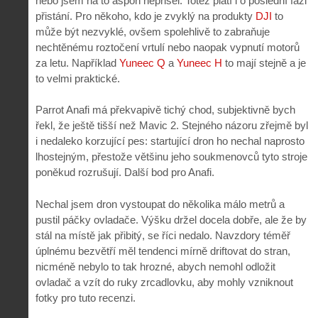
nebo jsem na to aspoň nepřišel. Totéž platí i o poslední fázi
přistání. Pro někoho, kdo je zvyklý na produkty
DJI
to
může být nezvyklé, ovšem spolehlivě to zabraňuje
nechtěnému roztočení vrtulí nebo naopak vypnutí motorů
za letu. Například
Yuneec Q
a
Yuneec H
to mají stejně a je
to velmi praktické.
Parrot Anafi má překvapivě tichý chod, subjektivně bych
řekl, že ještě tišší než Mavic 2. Stejného názoru zřejmě byl
i nedaleko korzující pes: startující dron ho nechal naprosto
lhostejným, přestože většinu jeho soukmenovců tyto stroje
poněkud rozrušují. Další bod pro Anafi.
Nechal jsem dron vystoupat do několika málo metrů a
pustil páčky ovladače. Výšku držel docela dobře, ale že by
stál na místě jak přibitý, se říci nedalo. Navzdory téměř
úplnému bezvětří měl tendenci mírně driftovat do stran,
nicméně nebylo to tak hrozné, abych nemohl odložit
ovladač a vzít do ruky zrcadlovku, aby mohly vzniknout
fotky pro tuto recenzi.