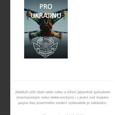
Jakékoli užití částí nebo celku a šíření jakýmkoli způsobem
(mechanickým nebo elektronickým) i v jiném než českém
jazyce bez písemného svolení vydavatele je zakázáno.