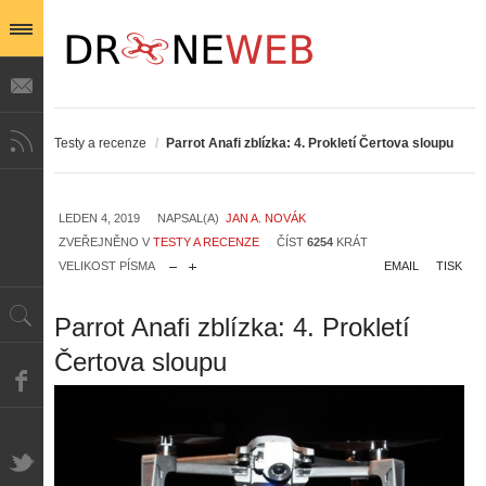
Testy a recenze
/
Parrot Anafi zblízka: 4. Prokletí Čertova sloupu
LEDEN 4, 2019
NAPSAL(A)
JAN A. NOVÁK
ZVEŘEJNĚNO V
TESTY A RECENZE
ČÍST
6254
KRÁT
VELIKOST PÍSMA
EMAIL
TISK
Parrot Anafi zblízka: 4. Prokletí
Čertova sloupu