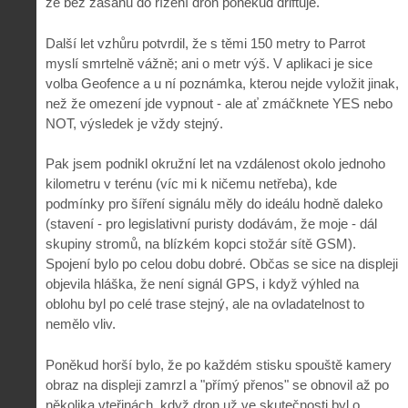
že bez zásahů do řízení dron poněkud driftuje.
Další let vzhůru potvrdil, že s těmi 150 metry to Parrot
myslí smrtelně vážně; ani o metr výš. V aplikaci je sice
volba Geofence a u ní poznámka, kterou nejde vyložit jinak,
než že omezení jde vypnout - ale ať zmáčknete YES nebo
NOT, výsledek je vždy stejný.
Pak jsem podnikl okružní let na vzdálenost okolo jednoho
kilometru v terénu (víc mi k ničemu netřeba), kde
podmínky pro šíření signálu měly do ideálu hodně daleko
(stavení - pro legislativní puristy dodávám, že moje - dál
skupiny stromů, na blízkém kopci stožár sítě GSM).
Spojení bylo po celou dobu dobré. Občas se sice na displeji
objevila hláška, že není signál GPS, i když výhled na
oblohu byl po celé trase stejný, ale na ovladatelnost to
nemělo vliv.
Poněkud horší bylo, že po každém stisku spouště kamery
obraz na displeji zamrzl a "přímý přenos" se obnovil až po
několika vteřinách, když dron už ve skutečnosti byl o