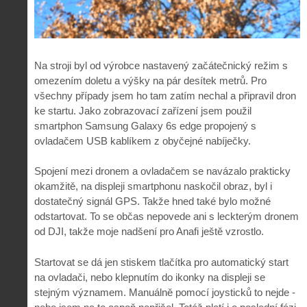
Na stroji byl od výrobce nastavený začátečnický režim s
omezením doletu a výšky na pár desítek metrů. Pro
všechny případy jsem ho tam zatím nechal a připravil dron
ke startu. Jako zobrazovací zařízení jsem použil
smartphon Samsung Galaxy 6s edge propojený s
ovladačem USB kablíkem z obyčejné nabíječky.
Spojení mezi dronem a ovladačem se navázalo prakticky
okamžitě, na displeji smartphonu naskočil obraz, byl i
dostatečný signál GPS. Takže hned také bylo možné
odstartovat. To se občas nepovede ani s leckterým dronem
od DJI, takže moje nadšení pro Anafi ještě vzrostlo.
Startovat se dá jen stiskem tlačítka pro automatický start
na ovladači, nebo klepnutím do ikonky na displeji se
stejným významem. Manuálně pomocí joysticků to nejde -