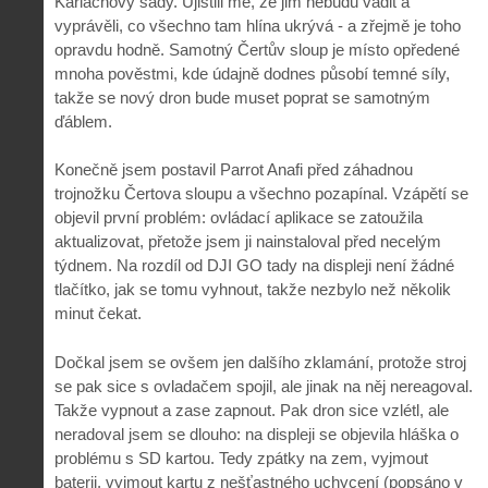
Karlachovy sady. Ujistili mě, že jim nebudu vadit a
vyprávěli, co všechno tam hlína ukrývá - a zřejmě je toho
opravdu hodně. Samotný Čertův sloup je místo opředené
mnoha pověstmi, kde údajně dodnes působí temné síly,
takže se nový dron bude muset poprat se samotným
ďáblem.
Konečně jsem postavil Parrot Anafi před záhadnou
trojnožku Čertova sloupu a všechno pozapínal. Vzápětí se
objevil první problém: ovládací aplikace se zatoužila
aktualizovat, přetože jsem ji nainstaloval před necelým
týdnem. Na rozdíl od DJI GO tady na displeji není žádné
tlačítko, jak se tomu vyhnout, takže nezbylo než několik
minut čekat.
Dočkal jsem se ovšem jen dalšího zklamání, protože stroj
se pak sice s ovladačem spojil, ale jinak na něj nereagoval.
Takže vypnout a zase zapnout. Pak dron sice vzlétl, ale
neradoval jsem se dlouho: na displeji se objevila hláška o
problému s SD kartou. Tedy zpátky na zem, vyjmout
baterii, vyjmout kartu z nešťastného uchycení (popsáno v