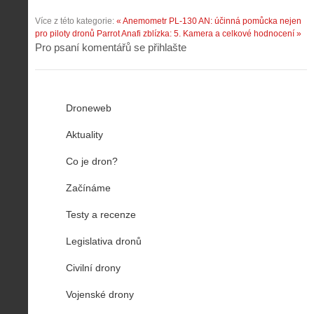
Více z této kategorie:
« Anemometr PL-130 AN: účinná pomůcka nejen
pro piloty dronů
Parrot Anafi zblízka: 5. Kamera a celkové hodnocení »
Pro psaní komentářů se přihlašte
Droneweb
Aktuality
Co je dron?
Začínáme
Testy a recenze
Legislativa dronů
Civilní drony
Vojenské drony