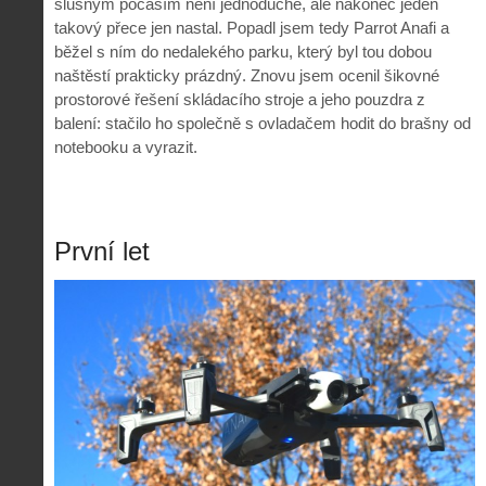
slušným počasím není jednoduché, ale nakonec jeden
takový přece jen nastal. Popadl jsem tedy Parrot Anafi a
běžel s ním do nedalekého parku, který byl tou dobou
naštěstí prakticky prázdný. Znovu jsem ocenil šikovné
prostorové řešení skládacího stroje a jeho pouzdra z
balení: stačilo ho společně s ovladačem hodit do brašny od
notebooku a vyrazit.
První let