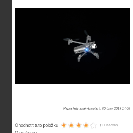
Naposledy změněnoúterý, 05 únor 2019 14:08
Ohodnotit tuto položku
(1 Hlasovat)
Označeno v