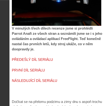
V minulých třech dílech recenze jsme si prohlédli
Parrot Anafi ze všech stran a seznámili jsme se i s jeho
ovládáním a ovládací aplikací FreeFlight. Teď konečně
nastal čas prvních letů, kdy stroj ukáže, co v něm
doopravdy je.
PŘEDEŠLÝ DÍL SERIÁLU
PRVNÍ DÍL SERIÁLU
NÁSLEDUJÍCÍ DÍL SERIÁLU
Dočkat se na přelomu podzimu a zimy dnu s aspoň trochu