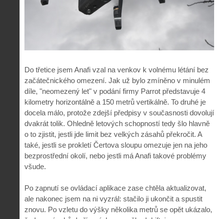
Do třetice jsem Anafi vzal na venkov k volnému létání bez
začátečnického omezení. Jak už bylo zmíněno v minulém
díle, "neomezený let" v podání firmy Parrot představuje 4
kilometry horizontálně a 150 metrů vertikálně. To druhé je
docela málo, protože zdejší předpisy v současnosti dovolují
dvakrát tolik. Ohledně letových schopností tedy šlo hlavně
o to zjistit, jestli jde limit bez velkých zásahů překročit. A
také, jestli se prokletí Čertova sloupu omezuje jen na jeho
bezprostřední okolí, nebo jestli má Anafi takové problémy
všude.
Po zapnutí se ovládací aplikace zase chtěla aktualizovat,
ale nakonec jsem na ni vyzrál: stačilo ji ukončit a spustit
znovu. Po vzletu do výšky několika metrů se opět ukázalo,