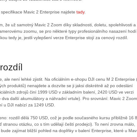
 specifikace Mavic 2 Enterprise najdete
tady
.
, že už samotný Mavic 2 Zoom díky skladnosti, doletu, spolehlivosti a
amerovému zoomu, se pro některé typy profesionálního nasazení hodí
ou tedy je, jestli vylepšení verze Enterprise stojí za cenový rozdíl.
rozdíl
e, ale není lehké zjistit. Na oficiálním e-shopu DJI cenu M 2 Enterprise 
iných produktů) nenajdete a dozvíte se ji jaksi diskrétně až po odeslání
iciálních zdrojů činí 1999 USD v základním balení, 2420 USD ve verzi
dva další akumulátory a náhradní vrtule). Pro srovnání: Mavic 2 Zoo
ní u DJI nabízí za 1249 USD.
eno: rozdíl dělá 750 USD, což je podle současného kursu přibližně 16 
stranou otázku, co s tím udělají čeští prodejci). To není zrovna málo,
 bude zajímat bližší pohled na doplňky v balení Enterprise, které u Mav