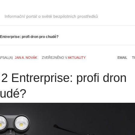
Informační portál o světě bezpilotních prostředků
Entrerprise: profi dron pro chudé?
PSAL(A)
JAN A. NOVÁK
ZVEŘEJNĚNO V
AKTUALITY
EMAIL
T
2 Entrerprise: profi dron
hudé?