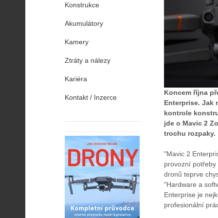
Konstrukce
Akumulátory
Kamery
Ztráty a nálezy
Kariéra
Koncem října pře
Kontakt / Inzerce
Enterprise. Jak 
kontrole konstru
jde o Mavic 2 Z
trochu rozpaky.
"Mavic 2 Enterpr
provozní potřeby 
dronů teprve chy
"Hardware a softw
Enterprise je nej
profesionální prác