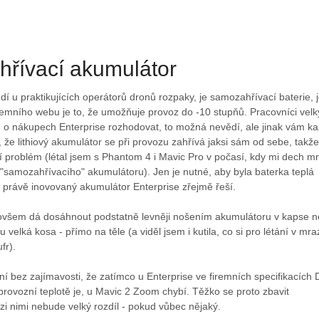
řívací akumulátor
udí u praktikujících operátorů dronů rozpaky, je samozahřívací baterie, j
remního webu je to, že umožňuje provoz do -10 stupňů. Pracovníci vel
u o nákupech Enterprise rozhodovat, to možná nevědí, ale jinak vám k
 že lithiový akumulátor se při provozu zahřívá jaksi sám od sebe, takže
í problém (létal jsem s Phantom 4 i Mavic Pro v počasí, kdy mi dech mr
"samozahřívacího" akumulátoru). Jen je nutné, aby byla baterka teplá
 právě inovovaný akumulátor Enterprise zřejmě řeší.
ovšem dá dosáhnout podstatně levněji nošením akumulátoru v kapse 
 velká kosa - přímo na těle (a viděl jsem i kutila, co si pro létání v mra
fr).
bez zajímavosti, že zatímco u Enterprise ve firemních specifikacích 
provozní teplotě je, u Mavic 2 Zoom chybí. Těžko se proto zbavit
i nimi nebude velký rozdíl - pokud vůbec nějaký.