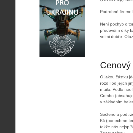
Podrobné firemní
Není pochyb o tom
především díky k
velmi dobře. Otázk
Cenový 
O jakou částku jd
rozdíl od jejich j
mailu. Podle neof
Combo (obsahuje 
v základním bale
Sečteno a podtrž
Kč (ponechme teď 
takže nás nejspíš