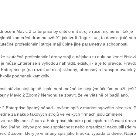
ocení Mavic 2 Enterprise by chtělo mít stroj v ruce, nicméně i tak je
jlepší komerční dron na světě", jak tvrdí Roger Luo, to docela jistě nen
kutečně profesionální stroje mají úplně jiné parametry a schopnosti.
že skutečně profesionální drony stojí o nějakou tu nulu na konci číslov
e je může Enterprise s výhodou nahradit, existují - a je to pravda. Pravd
2 Enterprise je (na rozdíl od nich) skladný, přenosný a transportovatelný
chkoliv podmínek kamkoliv.
sti otázka stojí úplně jinak: není možné ke stejným účelům použít ješt
 stejný Mavic 2 Zoom? Nemohu se zbavit, že ve většině případů ano.
c 2 Enterprise špatný nápad - ovšem spíš z marketingového hlediska. 
ědné za nákup takových strojů ve velkých firmách jsou zmíněné
ové rozdíly mezi Zoom a Enterprise hluboko pod jejich rozlišovací úrovn
ěco jiného: kdyby pro svou společnost nebo organizaci nakoupili (dej
ic 2 Zoom, který je vnímaný spíš jako hračka, vypadá to divně. Napro