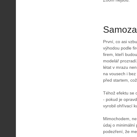
Zoom nejsou.
Samozah
První, co asi vzb
výhodou podle fi
firem, kteří budo
modelář prozradí,
létat v mrazu nen
na vousech i bez 
před startem, což
Téhož efektu se 
- pokud je opravdu
vyrobil ohřívací ku
Mimochodem, není 
údaj o minimální 
podezření, že mez