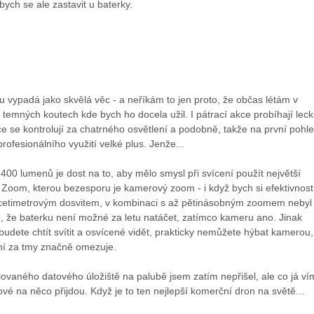
 bych se ale zastavit u baterky.
u vypadá jako skvělá věc - a neříkám to jen proto, že občas létám v
h temných koutech kde bych ho docela užil. I pátrací akce probíhají lec
e se kontrolují za chatrného osvětlení a podobně, takže na první pohl
rofesionálního využití velké plus. Jenže...
00 lumenů je dost na to, aby mělo smysl při svícení použít největší
 Zoom, kterou bezesporu je kamerový zoom - i když bych si efektivnos
řicetimetrovým dosvitem, v kombinaci s až pětinásobným zoomem nebyl
je, že baterku není možné za letu natáčet, zatímco kameru ano. Jinak
budete chtít svítit a osvícené vidět, prakticky nemůžete hýbat kamerou,
í za tmy značně omezuje.
vaného datového úložiště na palubě jsem zatím nepřišel, ale co já ví
ové na něco přijdou. Když je to ten nejlepší komerční dron na světě...