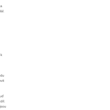
ka
ál.
 k
vdu
vit
buď
díl.
jsou