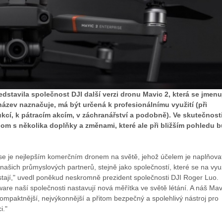
dstavila společnost DJI další verzi dronu Mavic 2, která se jmenu
název naznačuje, má být určená k profesionálnímu využití (při
kcí, k pátracím akcím, v záchranářství a podobně). Ve skutečnost
oom s několika doplňky a změnami, které ale při bližším pohledu b
ise je nejlepším komerčním dronem na světě, jehož účelem je naplňova
našich průmyslových partnerů, stejně jako společností, které se na využ
stají," uvedl poněkud neskromně prezident společnosti DJI Roger Luo.
are naší společnosti nastavují nová měřítka ve světě létání. A náš Mav
kompaktnější, nejvýkonnější a přitom bezpečný a spolehlivý nástroj pro
i."