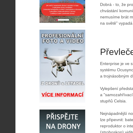
Dobrá - to, že p
chvástání komunis
nemusíme brát mo
na světě" vypadá
Převleč
Enterprise je ve
systému Ocusync
a trojnásobným d
Vylepšení předst
a "samozahřívací"
stupňů Celsia.
Nejnápadnější nov
lze připevnit: b
reproduktor o int
(stroboskop) vidi