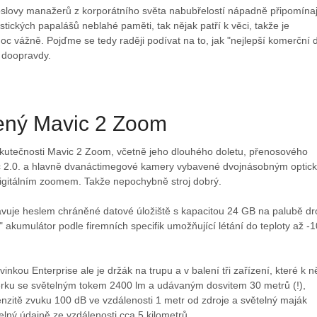
roslovy manažerů z korporátního světa nabubřelostí nápadně připomínaj
tických papalášů neblahé paměti, tak nějak patří k věci, takže je
c vážně. Pojďme se tedy raději podívat na to, jak "nejlepší komerční 
 doopravdy.
ený Mavic 2 Zoom
 skutečnosti Mavic 2 Zoom, včetně jeho dlouhého doletu, přenosového
 2.0. a hlavně dvanáctimegové kamery vybavené dvojnásobným optic
igitálním zoomem. Takže nepochybně stroj dobrý.
avuje heslem chráněné datové úložiště s kapacitou 24 GB na palubě d
 akumulátor podle firemních specifik umožňující létání do teploty až -1
inkou Enterprise ale je držák na trupu a v balení tři zařízení, které k 
aterku se světelným tokem 2400 lm a udávaným dosvitem 30 metrů (!),
enzitě zvuku 100 dB ve vzdálenosti 1 metr od zdroje a světelný maják
telný údajně ze vzdálenosti cca 5 kilometrů.