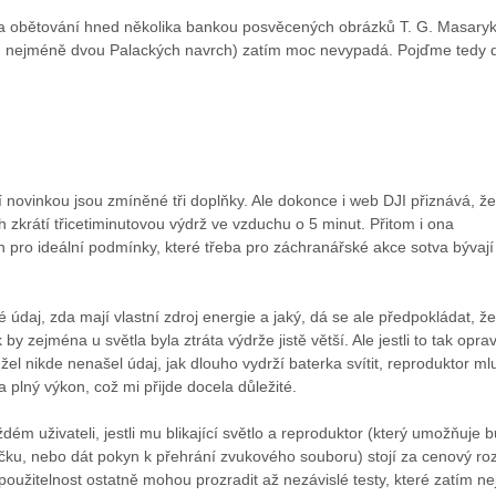
a obětování hned několika bankou posvěcených obrázků T. G. Masary
u nejméně dvou Palackých navrch) zatím moc nevypadá. Pojďme tedy d
í novinkou jsou zmíněné tři doplňky. Ale dokonce i web DJI přiznává, že
h zkrátí třicetiminutovou výdrž ve vzduchu o 5 minut. Přitom i ona
en pro ideální podmínky, které třeba pro záchranářské akce sotva bývají
 údaj, zda mají vlastní zdroj energie a jaký, dá se ale předpokládat, že
 by zejména u světla byla ztráta výdrže jistě větší. Ale jestli to tak opra
žel nikde nenašel údaj, jak dlouho vydrží baterka svítit, reproduktor mlu
na plný výkon, což mi přijde docela důležité.
m uživateli, jestli mu blikající světlo a reproduktor (který umožňuje 
ačku, nebo dát pokyn k přehrání zvukového souboru) stojí za cenový roz
 použitelnost ostatně mohou prozradit až nezávislé testy, které zatím ne