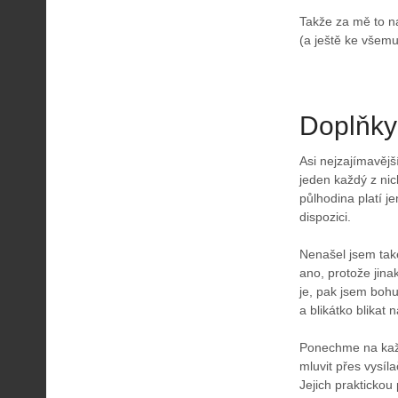
Takže za mě to n
(a ještě ke všem
Doplňky
Asi nejzajímavějš
jeden každý z nic
půlhodina platí j
dispozici.
Nenašel jsem také
ano, protože jinak
je, pak jsem bohu
a blikátko blikat 
Ponechme na každé
mluvit přes vysíl
Jejich praktickou