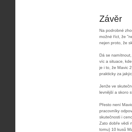
Závěr
Na podrobné zhodn
možné říct, že "ne
nejen proto, že s
Dá se namítnout, 
víc a situace, kd
je i to, že Mavic 
prakticky za jaký
Jenže ve skutečno
levnější a skoro
Přesto není Mavi
pracovníky odpov
skutečnosti i cen
Zato dobře vědí n
tomu) 10 kusů Mav