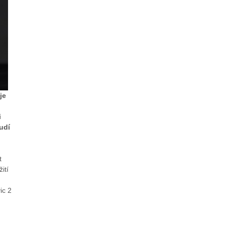
je
i
udí
t
ití
ic 2