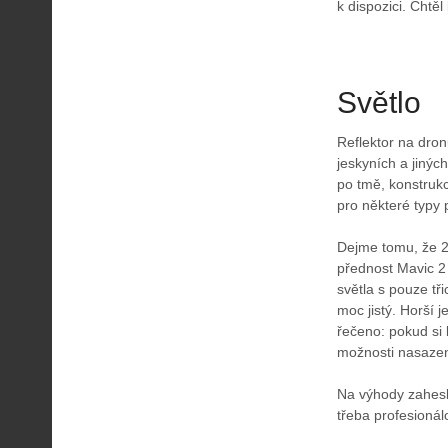
k dispozici. Chtěl
Světlo
Reflektor na dron
jeskyních a jinýc
po tmě, konstrukc
pro některé typy p
Dejme tomu, že 24
přednost Mavic 2
světla s pouze t
moc jistý. Horší 
řečeno: pokud si 
možnosti nasazen
Na výhody zaheslo
třeba profesionál