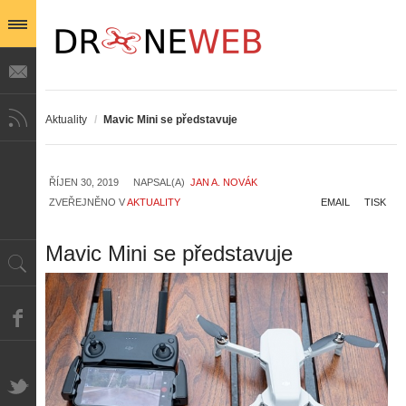
Aktuality
/
Mavic Mini se představuje
ŘÍJEN 30, 2019
NAPSAL(A)
JAN A. NOVÁK
ZVEŘEJNĚNO V
AKTUALITY
EMAIL
TISK
Mavic Mini se představuje