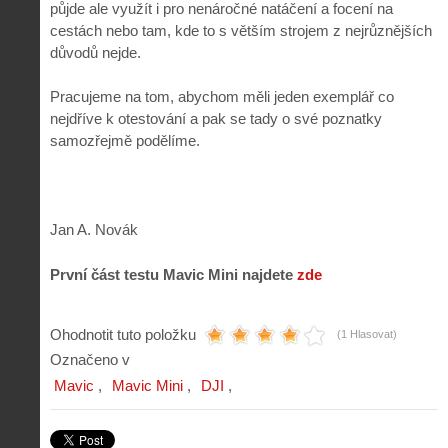
půjde ale využít i pro nenáročné natáčení a focení na
cestách nebo tam, kde to s větším strojem z nejrůznějších
důvodů nejde.
Pracujeme na tom, abychom měli jeden exemplář co
nejdříve k otestování a pak se tady o své poznatky
samozřejmě podělíme.
Jan A. Novák
První část testu Mavic Mini najdete
zde
Ohodnotit tuto položku
(1 Hlasovat)
Označeno v
Mavic
Mavic Mini
DJI