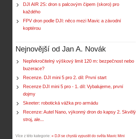
t
DJI AIR 2S: dron s palcovým čipem (skoro) pro
i
r
o
s
i
každého
r
V
á
i
FPV dron podle DJI: něco mezi Mavic a závodní
i
l
e
koptérou
e
:
d
w
Z
P
r
-
a
ř
o
p
č
Nejnovější od Jan A. Novák
e
n
o
í
d
ů
m
n
p
:
Nepřekročitelný výškový limit 120 m: bezpečnost nebo
o
á
i
1
buzerace?
c
m
s
.
n
e
Recenze. DJI mini 5 pro 2. díl: První start
y
N
í
s
p
e
Recenze DJI mini 5 pro - 1. díl: Vybalujeme, první
k
d
r
p
k
r
dojmy
o
r
a
o
l
á
Skeeter: robotická vážka pro armádu
ž
n
é
v
d
y
Recenze: Autel Nano, výkonný dron do kapsy 2. Skvělý
t
e
é
:
á
stroj, ale...
m
h
3
n
z
o
.
í
a
p
Z
Více z této kategorie:
« DJI se chystá vypustit do světa Mavic Mini
s
p