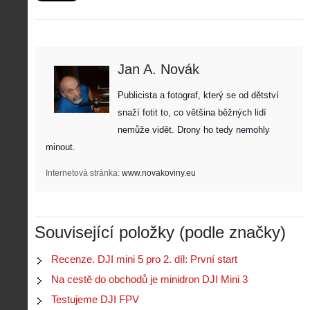
Jan A. Novák
Publicista a fotograf, který se od dětství 
snaží fotit to, co většina běžných lidí 
nemůže vidět. Drony ho tedy nemohly 
minout. 
Internetová stránka:
www.novakoviny.eu
Související položky (podle značky)
Recenze. DJI mini 5 pro 2. díl: První start
Z
h
Na cestě do obchodů je minidron DJI Mini 3
i
S
Testujeme DJI FPV
s
A
e