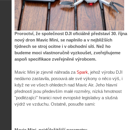
Proroctví, že společnost DJI oficiálně představí 30. října
nový dron Mavic Mini, se naplnilo a v nejbližších
týdnech se stroj ocitne i v obchodní síti. Než ho
budeme moci vlastnoručně vyzkoušet, zveřejňujeme
aspoň specifikace zveřejněné výrobcem.
Mavic Mini je zjevně náhrada za
Spark
, jehož výrobu DJI
nedávno zastavila, posouvá ale své výkony o něco výš, i
když ne ve všech ohledech nad Mavic Air. Jeho hlavní
předností jsou především malé rozměry, nízká hmotnost
"podlézající" hranici nové evropské legislativy a slušná
výdrž ve vzduchu. Ostatně, posuďte sami:
Mavic Mini, nejdůležitější parametry