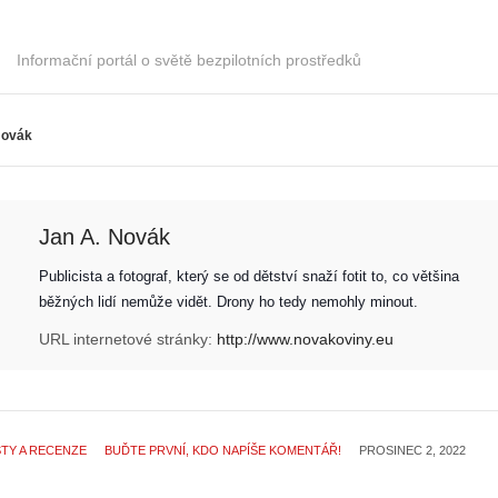
Informační portál o světě bezpilotních prostředků
Novák
Jan A. Novák
Publicista a fotograf, který se od dětství snaží fotit to, co většina 
běžných lidí nemůže vidět. Drony ho tedy nemohly minout. 
URL internetové stránky:
http://www.novakoviny.eu
TY A RECENZE
BUĎTE PRVNÍ, KDO NAPÍŠE KOMENTÁŘ!
PROSINEC 2, 2022