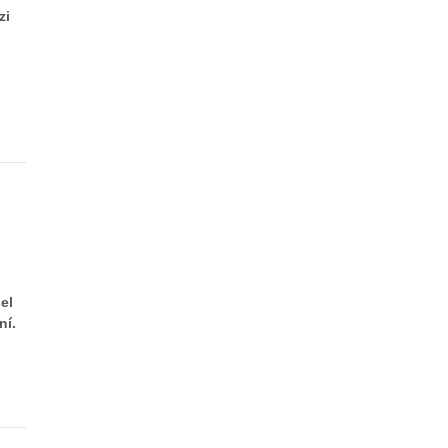
zi
el
ní.