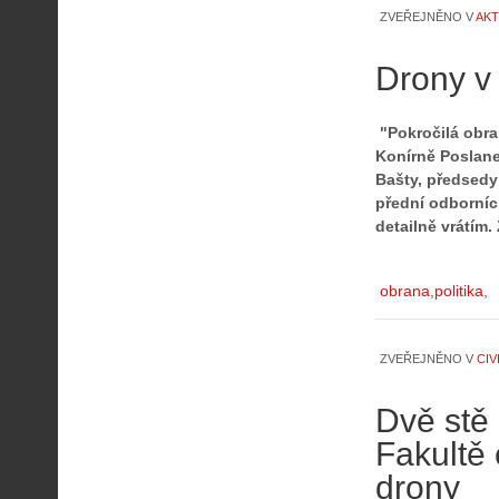
ZVEŘEJNĚNO V
AKT
Drony v
"Pokročilá obra
Konírně Poslane
Bašty, předsedy
přední odborníci
detailně vrátím.
obrana
politika
ZVEŘEJNĚNO V
CIV
Dvě stě 
Fakultě 
drony