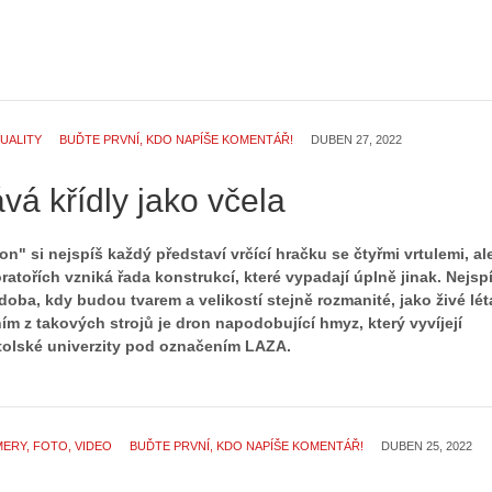
UALITY
BUĎTE PRVNÍ, KDO NAPÍŠE KOMENTÁŘ!
DUBEN 27, 2022
á křídly jako včela
" si nejspíš každý představí vrčící hračku se čtyřmi vrtulemi, al
Z
atořích vzniká řada konstrukcí, které vypadají úplně jinak. Nejsp
h
doba, kdy budou tvarem a velikostí stejně rozmanité, jako živé léta
S
i
m z takových strojů je dron napodobující hmyz, který vyvíjejí
e
s
stolské univerzity pod označením LAZA.
r
t
i
o
á
r
l
i
ERY, FOTO, VIDEO
BUĎTE PRVNÍ, KDO NAPÍŠE KOMENTÁŘ!
DUBEN 25, 2022
:
e
Z
d