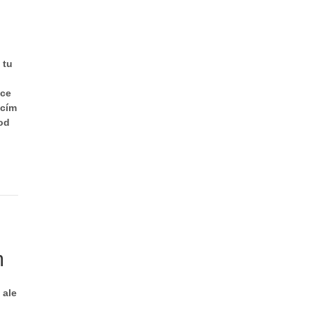
 tu
hce
acím
od
m
 ale