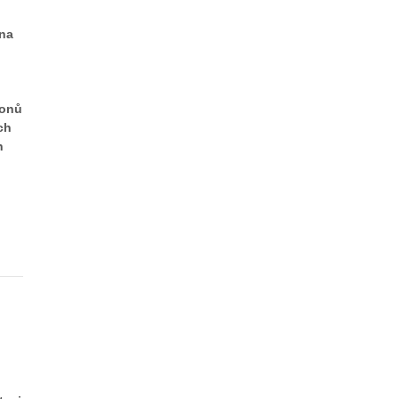
 na
ronů
ch
h