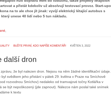
megapolí nutí dopravu mířit do vzduchu, takže projekty létajících 
tovat a přistát kdekoliv už absolvují testovací provoz. Start-up
ona na to ale chce jít jinak: vyvíjí elektrický létající autobus s
 který unese 40 lidí nebo 5 tun nákladu.
vané
UALITY
BUĎTE PRVNÍ, KDO NAPÍŠE KOMENTÁŘ!
KVĚTEN 3, 2022
 další dron
 zprávu, že byl nalezen dron. Nejsou na něm žádné identifikační údaje.
e byl svědkem jeho přistání v pátek 29. května v Praze na Smíchově
(pod rozvodnou Smíchov) nedaleko od tramvajové točny Kotlářka v
Zdá se být nepoškozený (jde zapnout). Nálezce nám poslal také snímek
kládáme k textu