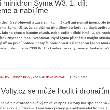
 minidron Syma W3. 1. díl:
eme a nabíjíme
 dronů se objevují a zase zanikají, někteří ani nemají jména, ale je
irma Syma. Už to, že se drží na trhu dlouhou řadu let, dává určitou
kdo to chce s létáním zkusit, nebo pořídit dítěti hračku, ale nec
átek zbytečně moc investovat. Nyní Syma přichází s malým sklád
ý už na první pohled nezapře podobnost s úspěšnou řadou Mini 
lativně nízkou cenu 7990 Kč. Co konkrétně za ty peníze dostaneme?
UALITY
BUĎTE PRVNÍ, KDO NAPÍŠE KOMENTÁŘ!
ŘÍJEN 2, 2022
Volty.cz se může hodit i dronařů
 nemá elektrotechnická výstava Volty.cz s drony nic společného –
příspěvek a ní dávám. Tématem výstavy je špičková elektronika a