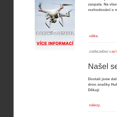
zaspala. Na vlas
rozhodování o 
válka
ZVEŘEJNĚNO V
AKT
Našel s
Dostali jsme da
dron značky Hubs
Děkuji
nálezy