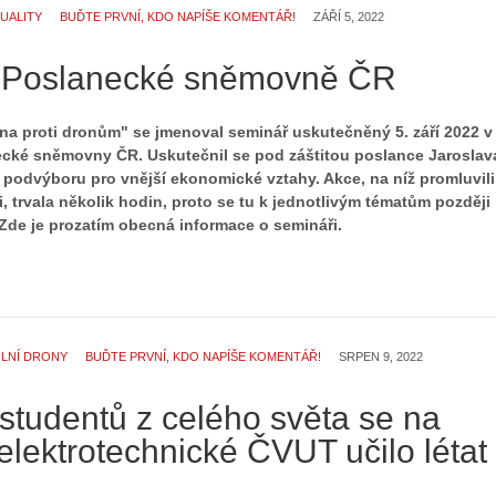
UALITY
BUĎTE PRVNÍ, KDO NAPÍŠE KOMENTÁŘ!
ZÁŘÍ 5, 2022
 Poslanecké sněmovně ČR
na proti dronům" se jmenoval seminář uskutečněný 5. září 2022 v
cké sněmovny ČR. Uskutečnil se pod záštitou poslance Jaroslav
 podvýboru pro vnější ekonomické vztahy. Akce, na níž promluvili
, trvala několik hodin, proto se tu k jednotlivým tématům později
 Zde je prozatím obecná informace o semináři.
ILNÍ DRONY
BUĎTE PRVNÍ, KDO NAPÍŠE KOMENTÁŘ!
SRPEN 9, 2022
studentů z celého světa se na
elektrotechnické ČVUT učilo létat