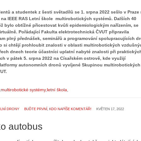
ntů a studentek z šesti světadílů se 1. srpna 2022 sešlo v Praze
 na IEEE RAS Letní škole multirobotických systémů. Dalších 40
ěž bylo obtížné přicestovat kvůli epidemiologickým nařízením, se
virtuálně. Pořádající Fakulta elektrotechnická ČVUT připravila
ram plný přednášek, seminářů a programování spolupracujících d
 si chtějí prohloubit znalosti v oblasti multirobotických vzdušný
ech dnech teorie účastníci uplatní nabyté znalosti při praktickýc
ch v pátek 5. srpna 2022 na Císařském ostrově, kde využijí
latformy autonomních dronů vyvíjené Skupinou multirobotických
UT.
multirobotické systémy
letní škola
ILNÍ DRONY
BUĎTE PRVNÍ, KDO NAPÍŠE KOMENTÁŘ!
KVĚTEN 17, 2022
ko autobus