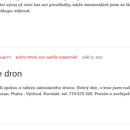
tní vývoj už není čas ani prostředky, takže momentálně jsme ve fá
nákupu odjinud.
UALITY
BUĎTE PRVNÍ, KDO NAPÍŠE KOMENTÁŘ!
ZÁŘÍ 23, 2022
e dron
lší zprávu o nálezu zatoulaného dronu: Dobrý den, v lese jsem naš
an. Praha - Východ. Kontakt: tel. 774 573 320. Prosím o zveřejně