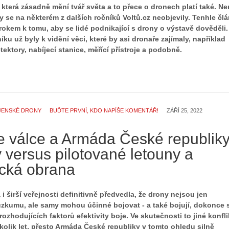
 která zásadně mění tvář světa a to přece o dronech platí také. Ne
 se na některém z dalších ročníků Voltů.cz neobjevily. Tenhle čl
rokem k tomu, aby se lidé podnikající s drony o výstavě dověděli.
níku už byly k vidění věci, které by asi dronaře zajímaly, například
ektory, nabíjecí stanice, měřící přístroje a podobně.
JENSKÉ DRONY
BUĎTE PRVNÍ, KDO NAPÍŠE KOMENTÁŘ!
ZÁŘÍ 25, 2022
e válce a Armáda České republik
 versus pilotované letouny a
ecká obrana
 i širší veřejnosti definitivně předvedla, že drony nejsou jen
zkumu, ale samy mohou účinné bojovat - a také bojují, dokonce 
 rozhodujících faktorů efektivity boje. Ve skutečnosti to jiné konfli
kolik let, přesto Armáda České republiky v tomto ohledu silně