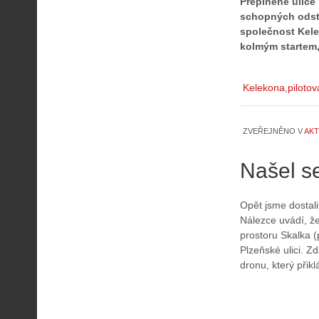
Přeplněné ulice 
schopných odstar
společnost Kelek
kolmým startem,
Kelekona
piloto
ZVEŘEJNĚNO V
AKT
Našel se
Opět jsme dostali
Nálezce uvádí, ž
prostoru Skalka 
Plzeňské ulici. 
dronu, který při