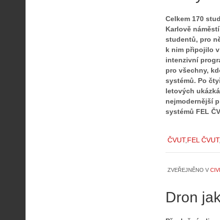
Celkem 170 stude
Karlově náměstí
studentů, pro n
k nim připojilo 
intenzivní prog
pro všechny, kdo
systémů. Po čtyř
letových ukázká
nejmodernější p
systémů FEL ČV
ČVUT
FEL ČVUT
ZVEŘEJNĚNO V
CIV
Dron ja