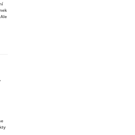
ní
ánek
 Ale
y
se
kty