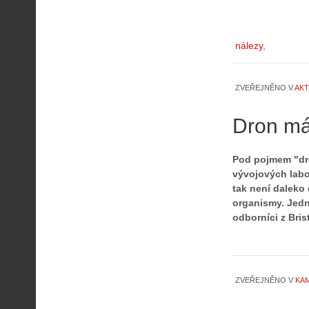
nálezy
ZVEŘEJNĚNO V
AKT
Dron máv
Pod pojmem "dron
vývojových labor
tak není daleko 
organismy. Jední
A
odborníci z Bri
i
s
V
i
ZVEŘEJNĚNO V
KAM
e
w