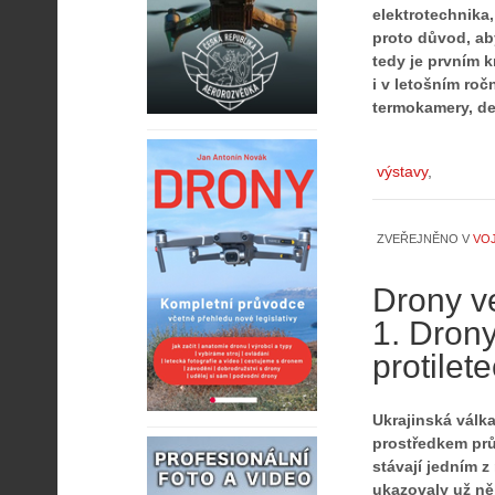
elektrotechnika,
proto důvod, aby
tedy je prvním k
i v letošním roč
termokamery, det
výstavy
ZVEŘEJNĚNO V
VO
Drony v
1. Drony
protilet
Ukrajinská válka
prostředkem prů
stávají jedním z
ukazovaly už ně