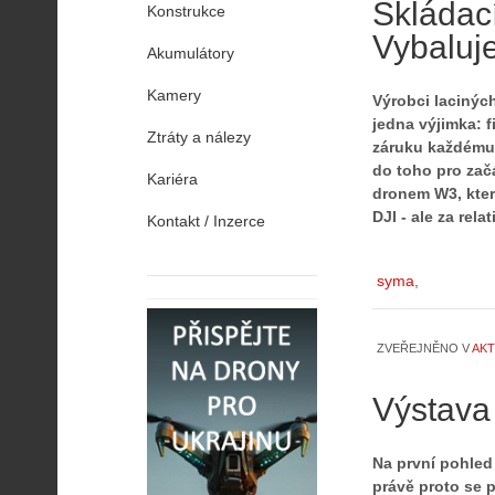
Skládací
Konstrukce
Vybaluj
Akumulátory
Kamery
Výrobci laciných
jedna výjimka: f
Ztráty a nálezy
záruku každému, 
do toho pro zač
Kariéra
dronem W3, kter
DJI - ale za re
Kontakt / Inzerce
syma
ZVEŘEJNĚNO V
AKT
Výstava 
Na první pohled
právě proto se 