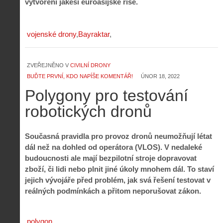
vytvoření jakési euroasijské říše.
vojenské drony
Bayraktar
ZVEŘEJNĚNO V
CIVILNÍ DRONY
BUĎTE PRVNÍ, KDO NAPÍŠE KOMENTÁŘ!
ÚNOR 18, 2022
Polygony pro testování
robotických dronů
Současná pravidla pro provoz dronů neumožňují létat
dál než na dohled od operátora (VLOS). V nedaleké
budoucnosti ale mají bezpilotní stroje dopravovat
zboží, či lidi nebo plnit jiné úkoly mnohem dál. To staví
jejich vývojáře před problém, jak svá řešení testovat v
reálných podmínkách a přitom neporušovat zákon.
polygon