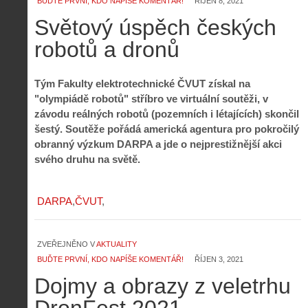
BUĎTE PRVNÍ, KDO NAPÍŠE KOMENTÁŘ!
ŘÍJEN 8, 2021
Světový úspěch českých
robotů a dronů
Tým Fakulty elektrotechnické ČVUT získal na
"olympiádě robotů" stříbro ve virtuální soutěži, v
závodu reálných robotů (pozemních i létajících) skončil
šestý. Soutěže pořádá americká agentura pro pokročilý
obranný výzkum DARPA a jde o nejprestižnější akci
svého druhu na světě.
DARPA
ČVUT
ZVEŘEJNĚNO V
AKTUALITY
BUĎTE PRVNÍ, KDO NAPÍŠE KOMENTÁŘ!
ŘÍJEN 3, 2021
Dojmy a obrazy z veletrhu
DronFest 2021