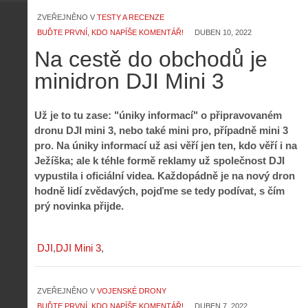
ZVEŘEJNĚNO V
TESTY A RECENZE
BUĎTE PRVNÍ, KDO NAPÍŠE KOMENTÁŘ!
DUBEN 10, 2022
Na cestě do obchodů je
minidron DJI Mini 3
Už je to tu zase: "úniky informací" o připravovaném
dronu DJI mini 3, nebo také mini pro, případně mini 3
pro. Na úniky informací už asi věří jen ten, kdo věří i na
Ježíška; ale k téhle formě reklamy už společnost DJI
vypustila i oficiální videa. Každopádně je na nový dron
hodně lidí zvědavých, pojďme se tedy podívat, s čím
prý novinka přijde.
DJI
DJI Mini 3
ZVEŘEJNĚNO V
VOJENSKÉ DRONY
BUĎTE PRVNÍ, KDO NAPÍŠE KOMENTÁŘ!
DUBEN 7, 2022