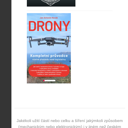
Jakékoli užití částí nebo celku a šíření jakýmkoli způsobem
(mechanickým nebo elektronickým) i v jiném než českém