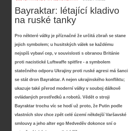
Bayraktar: létající kladivo
na ruské tanky
Pro některé války je příznačné že určitá zbraň se stane
jejich symbolem; u husitských válek se každému
nejspíš vybaví cep, v souvislosti s obranou Británie
proti nacistické Luftwaffe spitfire - a symbolem
statečného odporu Ukrajiny proti ruské agresi má šanci
se stát dron Bayraktar. A nejen ukrajinského konfliktu;
ukazuje také přerod moderní války v souboj dálkově
ovládaných prostředků a robotů. Vědět o stroji
Bayraktar trochu víc se hodí už proto, že Putin podle
vlastních slov chce zpět celé území někdejší Varšavské
smlouvy a jeho alter ego Medveděv dokonce sní o