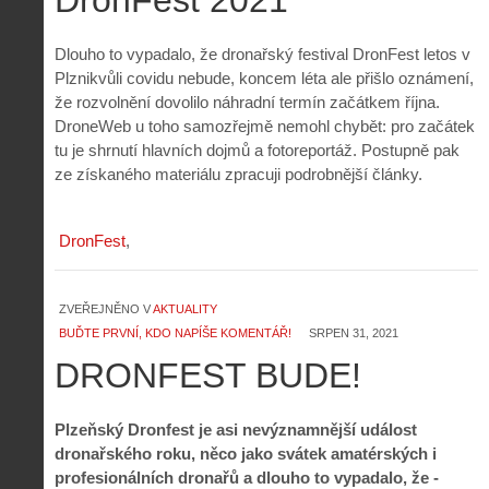
Dlouho to vypadalo, že dronařský festival DronFest letos v
Plznikvůli covidu nebude, koncem léta ale přišlo oznámení,
že rozvolnění dovolilo náhradní termín začátkem října.
DroneWeb u toho samozřejmě nemohl chybět: pro začátek
tu je shrnutí hlavních dojmů a fotoreportáž. Postupně pak
ze získaného materiálu zpracuji podrobnější články.
DronFest
ZVEŘEJNĚNO V
AKTUALITY
BUĎTE PRVNÍ, KDO NAPÍŠE KOMENTÁŘ!
SRPEN 31, 2021
DRONFEST BUDE!
Plzeňský Dronfest je asi nevýznamnější událost
dronařského roku, něco jako svátek amatérských i
profesionálních dronařů a dlouho to vypadalo, že -