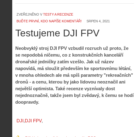
ZVEŘEJNĚNO V
TESTY A RECENZE
BUĎTE PRVNÍ, KDO NAPÍŠE KOMENTÁŘ!
SRPEN 4, 2021
Testujeme DJI FPV
Neobvyklý stroj DJI FPV vzbudil rozruch už proto, že
se nepodobá ničemu, co z konstrukčních kanceláří
dronařské jedničky zatím vzešlo. Jak už název
napovídá, má sloužit především ke sportovnímu létání,
v mnoha ohledech ale má spíš parametry "rekreačních"
dronů - a cenu, kterou by jako lidovou neoznačil ani
největší optimista. Také recenze vyznívaly dost
nejednoznačně, takže jsem byl zvědavý, k čemu se hodí
doopravdy.
DJI
DJI FPV