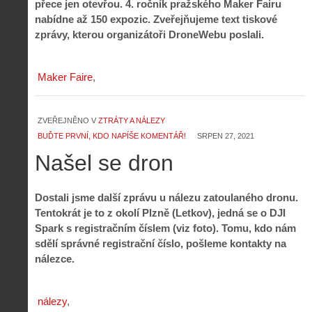
přece jen otevřou. 4. ročník pražského Maker Fairu
nabídne až 150 expozic. Zveřejňujeme text tiskové
zprávy, kterou organizátoři DroneWebu poslali.
Maker Faire
ZVEŘEJNĚNO V
ZTRÁTY A NÁLEZY
BUĎTE PRVNÍ, KDO NAPÍŠE KOMENTÁŘ!
SRPEN 27, 2021
Našel se dron
Dostali jsme další zprávu u nálezu zatoulaného dronu.
Tentokrát je to z okolí Plzně (Letkov), jedná se o DJI
Spark s registračním číslem (viz foto). Tomu, kdo nám
sdělí správné registrační číslo, pošleme kontakty na
nálezce.
nálezy