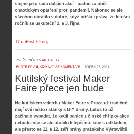
stejně jako řada dalších akcí - padne za oběť
chaotickým opatření proti pandemii. Nakonec se ale
všechno obrátilo v dobré, když přišla zpráva, že letošní
ročník se uskuteční 2. a 3. října.
DronFest Plzeň
ZVEŘEJNĚNO V
AKTUALITY
BUĎTE PRVNÍ, KDO NAPÍŠE KOMENTÁŘ!
SRPEN 27, 2021
Kutilský festival Maker
Faire přece jen bude
Na kutilském veletrhu Maker Faire v Praze už tradičně
mají své místo i stánky s DIY drony. Letos to už
začínalo vypadat, že kvůli panice z čínské chřipky akce
nebude, vše se ale otočilo k lepšímu: sice s odkladem,
ale přesto se 11. a 12. září brány pražského Výstaviště