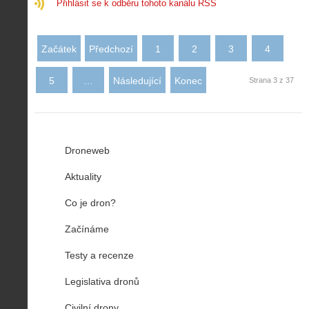
Přihlásit se k odběru tohoto kanálu RSS
Začátek
Předchozí
1
2
3
4
5
…
Následující
Konec
Strana 3 z 37
Droneweb
Aktuality
Co je dron?
Začínáme
Testy a recenze
Legislativa dronů
Civilní drony