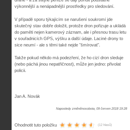
výkonnější a nenápadnější prostředky pro sledování.
V případě sporu týkajícím se narušení soukromí jde
skutečný stav dobře doložit, protože dron pořizuje a ukládá
do paměti nejen kamerový záznam, ale i přesnou trasu letu
v souřadnicích GPS, výšku a další údaje. Laciné drony to
sice neumí - ale s těmi také nejde "šmírovat".
Takže pokud někdo má podezření, že ho cizí dron sleduje
(nebo páchá jinou nepatřičnost), může jen jedno: přivolat
policii.
Jan A. Novák
Naposledy změněnosobota, 09 červen 2018 19:28
Ohodnotit tuto položku
(12 hlasů)