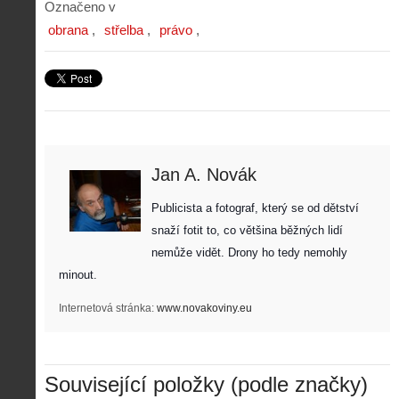
Označeno v
obrana
střelba
právo
Jan A. Novák
Publicista a fotograf, který se od dětství 
snaží fotit to, co většina běžných lidí 
nemůže vidět. Drony ho tedy nemohly 
minout. 
Internetová stránka:
www.novakoviny.eu
Z
Související položky (podle značky)
h