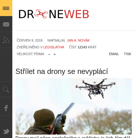
ČERVEN 9, 2018
NAPSAL(A)
JAN A. NOVÁK
ZVEŘEJNĚNO V
LEGISLATIVA
ČÍST
12143
KRÁT
VELIKOST PÍSMA
EMAIL
TISK
Střílet na drony se nevyplácí
Drony mají něco společného s cyklisty: je jich čím dál