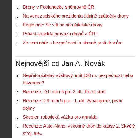
i
Drony v Poslanecké sněmovně ČR
S
s
A
e
Na venezuelského prezidenta údajně zaútočily drony
t
i
r
o
Eagle.one: Se sítí na narušitelské drony
s
i
r
V
á
Právní aspekty provozu dronů v ČR I
i
i
l
e
Ze semináře o bezpečnosti a obraně proti dronům
e
:
d
w
Z
P
r
-
a
ř
o
p
č
Nejnovější od Jan A. Novák
e
n
o
í
d
ů
m
n
p
:
Nepřekročitelný výškový limit 120 m: bezpečnost nebo
o
á
i
1
buzerace?
c
m
s
.
n
e
Recenze. DJI mini 5 pro 2. díl: První start
y
N
í
s
p
e
Recenze DJI mini 5 pro - 1. díl: Vybalujeme, první
k
d
r
p
k
r
dojmy
o
r
a
o
l
á
Skeeter: robotická vážka pro armádu
ž
n
é
v
d
y
Recenze: Autel Nano, výkonný dron do kapsy 2. Skvělý
t
e
é
:
á
stroj, ale...
m
h
3