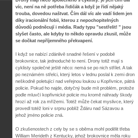
víc, není na ně potřeba řidičák a když je řídí nějaký
trouba, dovedou naštvat. Čím dál víc ale vadí lidem jen
díky iracionální fobii, kterou z nepochopitelných
důvodů podněcují i média. Rady typu "sestřelit! " jsou
slyšet často, ale kdyby to někdo opravdu zkusil, může
se dočkat nepříjemného překvapení.
I když se nabízí zdánlivě snadné řešení v podobě
brokovnice, tak jednoduché to není. Drony totiž mají s
cyklisty společné ještě něco: nemá se po nich střílet. A tak
po neznámém střelci, který letos v lednu poslal k zemi dron
neškodně poletující nad veřejnou loukou u Kopřivnice, pátrá
policie. Pokud ho najde, dotyčný bude mít problém, protože
podle mluvčí kopřivnické policie mu kromě náhrady škody
hrozí až rok za mřížemi. Totéž může čekat myslivce, který
provedl totéž loni v srpnu poblíž Ždáru nad Sázavou a
jehož jméno policie zná.
O zkušenostech z cely by se s oběma mohl podělit třeba
William Merideth z Kentucky, jehož brokovnice měla roku