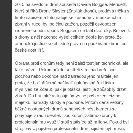
2015 na svědomí dron souseda Davida Boggse. Merideth,
který si říká Drone Slayter (Zabiják dronů), prodává trička s
tímto nápisem a fotografuje se zásadně v maskáčích a
zbraní v ruce, byl po činu zatčen, později osvobozen,
nicméně soudní spor s Boggsem se táhl dva roky. Bojovník
s drony z něj nakonec vyšel celkem dobře jen proto, že
americká justice se ohledně práva na používání zbraní od
české dost liší.
Obrana proti dronům tedy není záležitost jen technická, ale
také právní. Pokud někdo sestřelí stroj nad veřejnou
plochou nebo dokonce nad zahradou jeho majitele jen
proto, že ho "příšerně naštval" (jak údajně řekl tisku
myslivec ze Ždáru), pak je otázka, jestli je způsobilý držet
zbraň. Do hry také vstupuje úmyslné poškození cizího
majetku, náhrady škody a podobně. Přitom cena většiny
běžně dostupných dronů schopných nést kameru se
pohybuje v řádu desítek tisíc korun, zatímco drony k
profesionálnímu využití stojí statisíce až miliony. Pokud byl
stroj navíc pojištěn (profesionální dron pojištěn být musí),