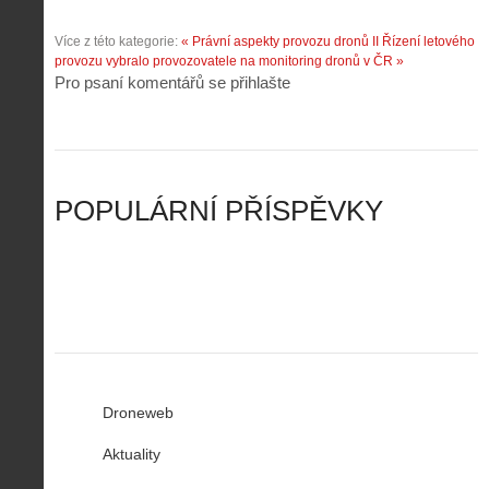
n
z
o
.
í
a
p
Z
Více z této kategorie:
« Právní aspekty provozu dronů II
Řízení letového
s
p
i
á
provozu vybralo provozovatele na monitoring dronů v ČR »
d
o
l
k
Pro psaní komentářů se přihlašte
r
m
o
l
o
e
t
a
n
n
a
d
y
u
d
y
v
t
r
ř
Č
ý
o
í
POPULÁRNÍ PŘÍSPĚVKY
R
…
n
z
u
…
Droneweb
Aktuality