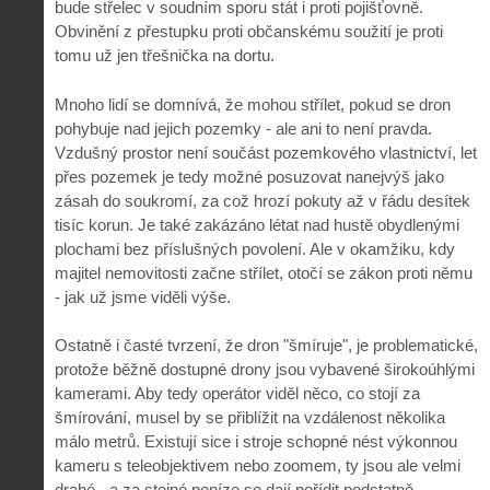
bude střelec v soudním sporu stát i proti pojišťovně.
Obvinění z přestupku proti občanskému soužití je proti
tomu už jen třešnička na dortu.
Mnoho lidí se domnívá, že mohou střílet, pokud se dron
pohybuje nad jejich pozemky - ale ani to není pravda.
Vzdušný prostor není součást pozemkového vlastnictví, let
přes pozemek je tedy možné posuzovat nanejvýš jako
zásah do soukromí, za což hrozí pokuty až v řádu desítek
tisíc korun. Je také zakázáno létat nad hustě obydlenými
plochami bez příslušných povolení. Ale v okamžiku, kdy
majitel nemovitosti začne střílet, otočí se zákon proti němu
- jak už jsme viděli výše.
Ostatně i časté tvrzení, že dron "šmíruje", je problematické,
protože běžně dostupné drony jsou vybavené širokoúhlými
kamerami. Aby tedy operátor viděl něco, co stojí za
šmírování, musel by se přiblížit na vzdálenost několika
málo metrů. Existují sice i stroje schopné nést výkonnou
kameru s teleobjektivem nebo zoomem, ty jsou ale velmi
drahé - a za stejné peníze se dají pořídit podstatně