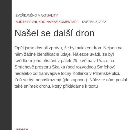
ZVEŘEJNĚNO V
AKTUALITY
BUĎTE PRVNÍ, KDO NAPÍŠE KOMENTÁŘ!
KVĚTEN 3, 2022
Našel se další dron
Opět jsme dostali zprávu, že byl nalezen dron. Nejsou na
něm žádné identifikační údaje. Nálezce uvádí, že byl
svědkem jeho přistání v pátek 29. května v Praze na
Smíchově prostoru Skalka (pod rozvodnou Smíchov)
nedaleko od tramvajové točny Kotlářka v Plzeňské ulici.
Zdá se být nepoškozený (jde zapnout). Nálezce nám poslal
také snímek dronu, který přikládáme k textu
nálezy