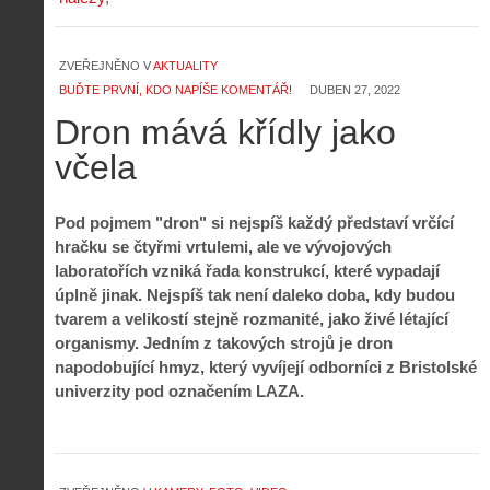
ZVEŘEJNĚNO V
AKTUALITY
BUĎTE PRVNÍ, KDO NAPÍŠE KOMENTÁŘ!
DUBEN 27, 2022
Dron mává křídly jako
včela
Pod pojmem "dron" si nejspíš každý představí vrčící
hračku se čtyřmi vrtulemi, ale ve vývojových
laboratořích vzniká řada konstrukcí, které vypadají
úplně jinak. Nejspíš tak není daleko doba, kdy budou
tvarem a velikostí stejně rozmanité, jako živé létající
organismy. Jedním z takových strojů je dron
napodobující hmyz, který vyvíjejí odborníci z Bristolské
univerzity pod označením LAZA.