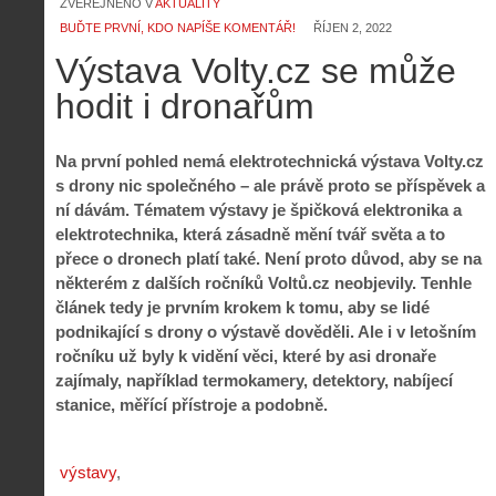
ZVEŘEJNĚNO V
AKTUALITY
BUĎTE PRVNÍ, KDO NAPÍŠE KOMENTÁŘ!
ŘÍJEN 2, 2022
Výstava Volty.cz se může
hodit i dronařům
Na první pohled nemá elektrotechnická výstava Volty.cz
s drony nic společného – ale právě proto se příspěvek a
ní dávám. Tématem výstavy je špičková elektronika a
elektrotechnika, která zásadně mění tvář světa a to
přece o dronech platí také. Není proto důvod, aby se na
některém z dalších ročníků Voltů.cz neobjevily. Tenhle
článek tedy je prvním krokem k tomu, aby se lidé
podnikající s drony o výstavě dověděli. Ale i v letošním
ročníku už byly k vidění věci, které by asi dronaře
zajímaly, například termokamery, detektory, nabíjecí
stanice, měřící přístroje a podobně.
výstavy