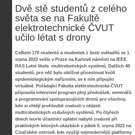
Dvě stě studentů z celého
světa se na Fakultě
elektrotechnické ČVUT
učilo létat s drony
Celkem 170 studentů a studentek z šesti světadílů se 1.
srpna 2022 sešlo v Praze na Karlově náměstí na IEEE
RAS Letní škole multirobotických systémů. Dalších 40
studentů, pro něž bylo obtížné přicestovat kvůli
epidemiologickým nařízením, se k nim připojilo
virtuálně. Pořádající Fakulta elektrotechnická ČVUT
připravila intenzivní program plný přednášek, seminářů
a programování spolupracujících dronů pro všechny,
kdo si chtějí prohloubit znalosti v oblasti
multirobotických vzdušných systémů. Po čtyřech
dnech teorie účastníci uplatní nabyté znalosti při
praktických letových ukázkách v pátek 5. srpna 2022 na
Císařském ostrově, kde využijí nejmodernější platformy