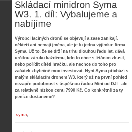
Skládací minidron Syma
W3. 1. díl: Vybalujeme a
nabíjíme
Výrobci laciných dronů se objevují a zase zanikají,
někteří ani nemají jména, ale je tu jedna výjimka: firma
Syma. Už to, že se drží na trhu dlouhou řadu let, dává
určitou záruku každému, kdo to chce s létáním zkusit,
nebo pořídit dítěti hračku, ale nechce do toho pro
začátek zbytečně moc investovat. Nyní Syma přichází s
malým skládacím dronem W3, který už na první pohled
nezapře podobnost s úspěšnou řadou Mini od DJI - ale
za relativně nízkou cenu 7990 Kč. Co konkrétně za ty
peníze dostaneme?
syma