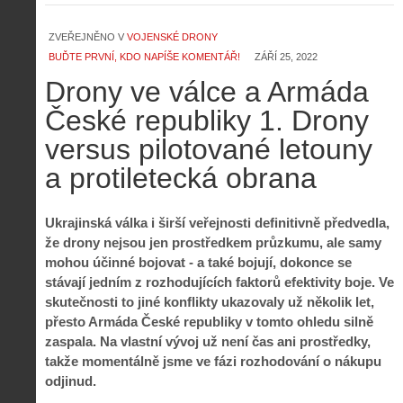
ZVEŘEJNĚNO V
VOJENSKÉ DRONY
BUĎTE PRVNÍ, KDO NAPÍŠE KOMENTÁŘ!
ZÁŘÍ 25, 2022
Drony ve válce a Armáda
České republiky 1. Drony
versus pilotované letouny
a protiletecká obrana
Ukrajinská válka i širší veřejnosti definitivně předvedla,
že drony nejsou jen prostředkem průzkumu, ale samy
mohou účinné bojovat - a také bojují, dokonce se
stávají jedním z rozhodujících faktorů efektivity boje. Ve
skutečnosti to jiné konflikty ukazovaly už několik let,
přesto Armáda České republiky v tomto ohledu silně
zaspala. Na vlastní vývoj už není čas ani prostředky,
takže momentálně jsme ve fázi rozhodování o nákupu
odjinud.