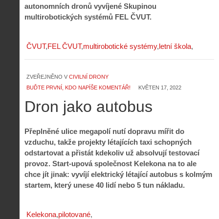
autonomních dronů vyvíjené Skupinou
multirobotických systémů FEL ČVUT.
ČVUT
FEL ČVUT
multirobotické systémy
letní škola
ZVEŘEJNĚNO V
CIVILNÍ DRONY
BUĎTE PRVNÍ, KDO NAPÍŠE KOMENTÁŘ!
KVĚTEN 17, 2022
Dron jako autobus
Přeplněné ulice megapolí nutí dopravu mířit do
vzduchu, takže projekty létajících taxi schopných
odstartovat a přistát kdekoliv už absolvují testovací
provoz. Start-upová společnost Kelekona na to ale
chce jít jinak: vyvíjí elektrický létající autobus s kolmým
startem, který unese 40 lidí nebo 5 tun nákladu.
Kelekona
pilotované