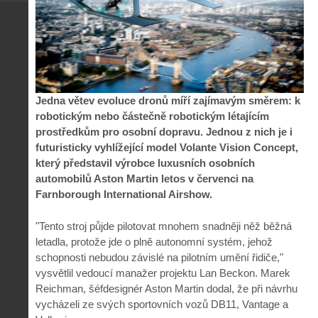
Jedna větev evoluce dronů míří zajímavým směrem: k
robotickým nebo částečně robotickým létajícím
prostředkům pro osobní dopravu. Jednou z nich je i
futuristicky vyhlížející model Volante Vision Concept,
který představil výrobce luxusních osobních
automobilů Aston Martin letos v červenci na
Farnborough International Airshow.
"Tento stroj půjde pilotovat mnohem snadněji něž běžná
letadla, protože jde o plně autonomní systém, jehož
schopnosti nebudou závislé na pilotním umění řidiče,"
vysvětlil vedoucí manažer projektu Lan Beckon. Marek
Reichman, šéfdesignér Aston Martin dodal, že při návrhu
vycházeli ze svých sportovních vozů DB11, Vantage a