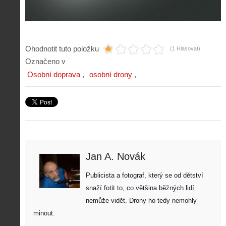
Ohodnotit tuto položku
(1 Hlasovat)
Označeno v
Osobní doprava
osobní drony
Jan A. Novák
Publicista a fotograf, který se od dětství 
snaží fotit to, co většina běžných lidí 
nemůže vidět. Drony ho tedy nemohly 
Z
minout. 
h