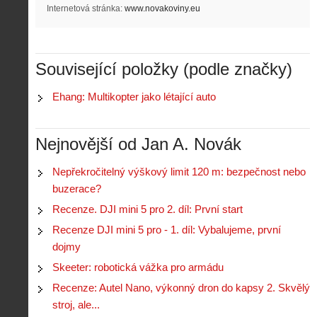
i
Internetová stránka:
www.novakoviny.eu
S
s
A
e
t
i
r
o
s
i
r
Související položky (podle značky)
V
á
i
i
l
e
Ehang: Multikopter jako létající auto
e
:
d
w
Z
P
r
-
a
ř
o
p
č
Nejnovější od Jan A. Novák
e
n
o
í
d
ů
m
n
p
:
Nepřekročitelný výškový limit 120 m: bezpečnost nebo
o
á
i
1
buzerace?
c
m
s
.
n
e
Recenze. DJI mini 5 pro 2. díl: První start
y
N
í
s
p
e
Recenze DJI mini 5 pro - 1. díl: Vybalujeme, první
k
d
r
p
k
r
dojmy
o
r
a
o
l
á
Skeeter: robotická vážka pro armádu
ž
n
é
v
d
y
Recenze: Autel Nano, výkonný dron do kapsy 2. Skvělý
t
e
é
:
á
stroj, ale...
m
h
3