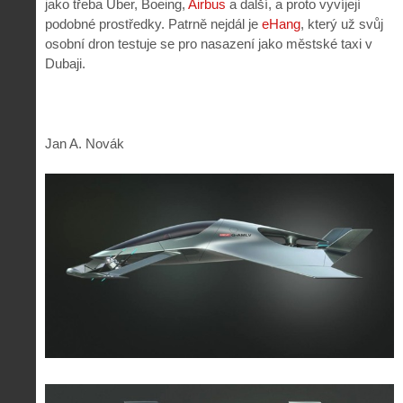
jako třeba Uber, Boeing,
Airbus
a další, a proto vyvíjejí
podobné prostředky. Patrně nejdál je
eHang
, který už svůj
osobní dron testuje se pro nasazení jako městské taxi v
Dubaji.
Jan A. Novák