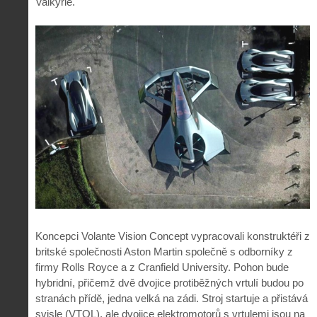
Valkyrie.
Koncepci Volante Vision Concept vypracovali konstruktéři z
britské společnosti Aston Martin společně s odborníky z
firmy Rolls Royce a z Cranfield University. Pohon bude
hybridní, přičemž dvě dvojice protiběžných vrtulí budou po
stranách přídě, jedna velká na zádi. Stroj startuje a přistává
svisle (VTOL), ale dvojice elektromotorů s vrtulemi jsou na