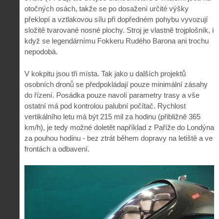
otočných osách, takže se po dosažení určité výšky
překlopí a vztlakovou sílu při dopředném pohybu vyvozují
složitě tvarované nosné plochy. Stroj je vlastně trojplošník, i
když se legendárnímu Fokkeru Rudého Barona ani trochu
nepodobá.
V kokpitu jsou tři místa. Tak jako u dalších projektů
osobních dronů se předpokládají pouze minimální zásahy
do řízení. Posádka pouze navolí parametry trasy a vše
ostatní má pod kontrolou palubní počítač. Rychlost
vertikálního letu má být 215 mil za hodinu (přibližně 365
km/h), je tedy možné doletět například z Paříže do Londýna
za pouhou hodinu - bez ztrát během dopravy na letiště a ve
frontách a odbavení.