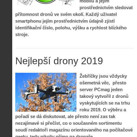
mobilu a jejím
prostřednictvím sledovat
přítomnost dronů ve svém okolí. Každý uživatel
smartphonu jejím prostřednictvím údajně zjistí
identifikační číslo, polohu, výšku a rychlost blízkého
stroje.
Nejlepší drony 2019
Žebříčky jsou vždycky
ošemetná věc, přesto
server PCmag jeden
takový vytvořil z dronů
vyskytujících se na trhu
Z
roku 2019. O výběru a
h
pořadí se dá diskutovat, ale přesto není zas tak
i
S
nezajímavé si přečíst, co o současném sortimentu
s
A
e
soudí redaktoři magazínu orientovaného na počítačové
t
i
r
geeky, tedy nikoliv přímo na dronaře.