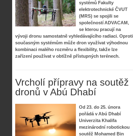
systémů Fakulty
elektrotechnické ČVUT
(MRS) se spojili se
společností ADVACAM,
se kterou pracují na
vývoji dronu samostatně vyhledávajícího radiaci. Oproti
současným systémům může dron využívat výhodnou
kombinaci malého rozměru a flexibility, takže lze
zařízení používat v obtížně přístupných terénech.
Vrcholí přípravy na soutěž
dronů v Abú Dhabí
Od 23. do 25. února
pořádá v Abú Dhabí
Univerzita Khalifa
mezinárodní robotickou
soutěž Mohamed Bin