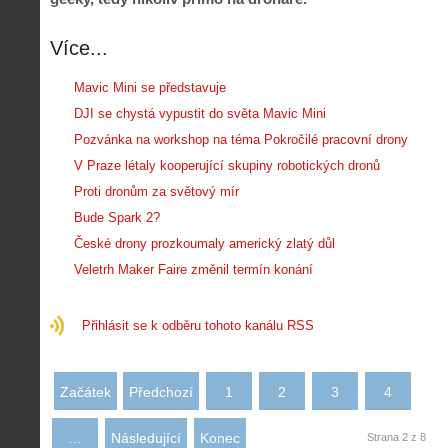
o
s
i
r
V
á
i
Více...
i
l
e
e
:
d
w
Z
Mavic Mini se představuje
P
r
-
a
ř
DJI se chystá vypustit do světa Mavic Mini
o
p
č
e
n
Pozvánka na workshop na téma Pokročilé pracovní drony
o
í
d
ů
m
n
V Praze létaly kooperující skupiny robotických dronů
p
:
o
á
i
1
Proti dronům za světový mír
c
m
s
.
Bude Spark 2?
n
e
y
N
í
s
České drony prozkoumaly americký zlatý důl
p
e
k
d
r
p
Veletrh Maker Faire změnil termín konání
k
r
o
r
a
o
l
á
ž
n
é
v
Přihlásit se k odběru tohoto kanálu RSS
d
y
t
e
é
:
á
m
h
3
n
z
o
.
Začátek
Předchozí
1
2
3
4
í
a
p
Z
s
p
i
á
d
o
…
Následující
Konec
Strana 2 z 8