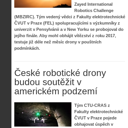
Zayed International
Robotics Challenge
(MBZIRC). Tým vedený vědci z Fakulty elektrotechnické
ČVUT v Praze (FEL) spolupracujícími s výzkumníky z
univerzit v Pensylvánii a v New Yorku se probojoval do
jejího finále. Aby mohl obhájit vítězství z roku 2017,
testuje již déle než měsíc drony v pouštních
podmínkách.
České robotické drony
budou soutěžit v
americkém podzemí
Tým CTU-CRAS z
Fakulty elektrotechnické
ČVUT v Praze pojede
obhajovat úspěch v