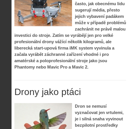
často, jak obecnému lidu
sugerují média, přesto
jejich vybavení padákem
může v případě problémů
zachránit ne právě malou
investici do stroje. Zatím se vyrábějí jen pro velké
profesionální drony vážící několik kilogramů, ale
liberecká start-upová firma iMK system vyvinula a
začala vyrábět záchranné zařízení vhodné i pro
amatérské a poloprofesionální stroje jako jsou
Phantomy nebo Mavic Pro a Mavic 2.
Drony jako ptáci
Dron se nemusí
vyznačovat jen vrtulemi,
je i silná snaha vyvinout
bezpilotní prostředky