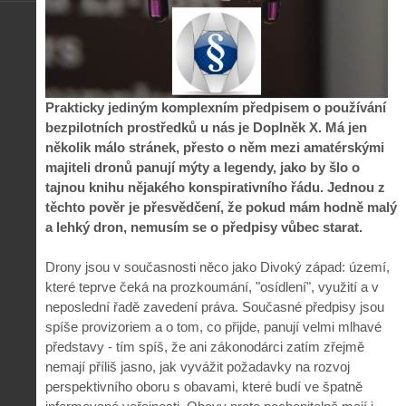
Prakticky jediným komplexním předpisem o používání
bezpilotních prostředků u nás je Doplněk X. Má jen
několik málo stránek, přesto o něm mezi amatérskými
majiteli dronů panují mýty a legendy, jako by šlo o
tajnou knihu nějakého konspirativního řádu. Jednou z
těchto pověr je přesvědčení, že pokud mám hodně malý
a lehký dron, nemusím se o předpisy vůbec starat.
Drony jsou v současnosti něco jako Divoký západ: území,
které teprve čeká na prozkoumání, "osídlení", využití a v
neposlední řadě zavedení práva. Současné předpisy jsou
spíše provizoriem a o tom, co přijde, panují velmi mlhavé
představy - tím spíš, že ani zákonodárci zatím zřejmě
nemají příliš jasno, jak vyvážit požadavky na rozvoj
perspektivního oboru s obavami, které budí ve špatně