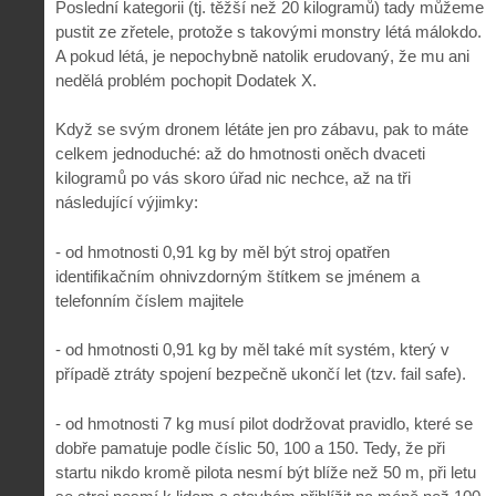
Poslední kategorii (tj. těžší než 20 kilogramů) tady můžeme
pustit ze zřetele, protože s takovými monstry létá málokdo.
A pokud létá, je nepochybně natolik erudovaný, že mu ani
nedělá problém pochopit Dodatek X.
Když se svým dronem létáte jen pro zábavu, pak to máte
celkem jednoduché: až do hmotnosti oněch dvaceti
kilogramů po vás skoro úřad nic nechce, až na tři
následující výjimky:
- od hmotnosti 0,91 kg by měl být stroj opatřen
identifikačním ohnivzdorným štítkem se jménem a
telefonním číslem majitele
- od hmotnosti 0,91 kg by měl také mít systém, který v
případě ztráty spojení bezpečně ukončí let (tzv. fail safe).
- od hmotnosti 7 kg musí pilot dodržovat pravidlo, které se
dobře pamatuje podle číslic 50, 100 a 150. Tedy, že při
startu nikdo kromě pilota nesmí být blíže než 50 m, při letu