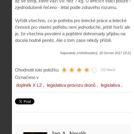
až se stroji, které váží víc než 7 kg. U lehčích stačí pouze -
zjednodušeně řečeno - létat podle zdravého rozumu.
Vyřídit všechno, co je potřeba pro letecké práce a letecké
činnosti pro vlastní potřebu není jednoduché, ještě horší ale
je, že všechna povolení a pojištění dohromady přijdou na
docela hodně peněz. Ale o tom zase někdy příště.
Naposledy změněnoúterý, 20 červen 2017 19:21
Ohodnotit tuto položku
(12 hlasů)
Označeno v
doplněk X L2
legislativa provozu dronů
legislativa
Jan A. Novák