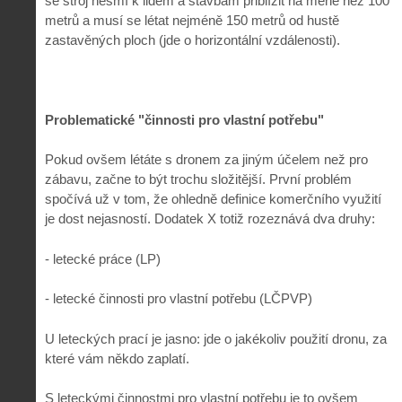
se stroj nesmí k lidem a stavbám přiblížit na méně než 100
metrů a musí se létat nejméně 150 metrů od hustě
zastavěných ploch (jde o horizontální vzdálenosti).
Problematické "činnosti pro vlastní potřebu"
Pokud ovšem létáte s dronem za jiným účelem než pro
zábavu, začne to být trochu složitější. První problém
spočívá už v tom, že ohledně definice komerčního využití
je dost nejasností. Dodatek X totiž rozeznává dva druhy:
- letecké práce (LP)
- letecké činnosti pro vlastní potřebu (LČPVP)
U leteckých prací je jasno: jde o jakékoliv použití dronu, za
které vám někdo zaplatí.
S leteckými činnostmi pro vlastní potřebu je to ovšem