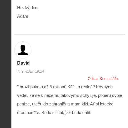
t
i
r
Hezký den,
o
s
i
r
Adam
V
á
i
i
l
e
e
:
d
w
Z
P
r
-
a
ř
o
p
č
e
n
o
í
d
ů
m
n
p
:
o
á
i
1
David
c
m
s
.
n
e
7. 9. 2017 19:14
y
N
í
s
p
e
Odkaz Komentáře
k
d
r
p
" hrozí pokuta až 5 milionů Kč" - a reálná? Kdybych
k
r
o
r
a
o
l
á
věděl, že se k něčemu takovýmu schyluje, poberu svoje
ž
n
é
v
d
y
peníze, uteču do zahraničí a mam klid. Ať si leteckej
t
e
é
:
á
m
úřad nas**e. Budu si lítat, jak budu chtít.
h
3
n
z
o
.
í
a
p
Z
s
p