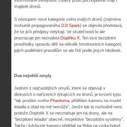
informované veřejnosti. Obavy proto pochopitelně mají i
majitelé dronů.
S nástupem nové kategorie velmi malých dronů (zejména
mohutně propagovaného
DJI Spark
) se objevila představa,
že se jich předpisy netýkají. Ve skutečnosti to ale
prozrazuje jen neznalost
Doplňku X
. Ten sice bezpilotní
prostředky opravdu dělí na několik hmotnostních kategorií,
jejich podléhání pravidlům se ale řídí podle jiných hledisek.
Dva největší omyly
Jedním z nejčastějších omylů, které se objevují v
diskusích o nařízeních týkajících se dronů, je tvrzení typu
"tak prodám svého
Phantoma
, přidělám kameru na model
letadla a úřad na mě nemůže". Jenže tak to rozhodně není,
protože Doplněk X se nevztahuje jen na drony, ale na
"bezpilotní letadla" obecně, respektive "bezpilotní systémy".
Takže i kdybyste kameru přidělali na třeba na vzducholoď,