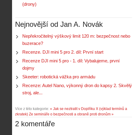
(drony)
Nejnovější od Jan A. Novák
Nepřekročitelný výškový limit 120 m: bezpečnost nebo
buzerace?
Recenze. DJI mini 5 pro 2. díl: První start
Recenze DJI mini 5 pro - 1. díl: Vybalujeme, první
dojmy
Skeeter: robotická vážka pro armádu
Recenze: Autel Nano, výkonný dron do kapsy 2. Skvělý
stroj, ale...
Více z této kategorie:
« Jak se neztratit v Doplňku X (výklad termínů a
zkratek)
Ze semináře o bezpečnosti a obraně proti dronům »
2 komentáře