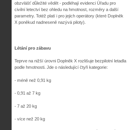
obzvlášť důležité vědět - podléhají evidenci Úřadu pro
civilní letectví bez ohledu na hmotnost, rozměry a další
parametry. Totéž platí i pro jejich operátory (které Doplněk
X poněkud nadneseně nazývá piloty).
Létání pro zábavu
Teprve na nižší úrovni Doplněk X rozlišuje bezpilotní letadla
podle hmotnosti. Jde o následující čtyři kategorie:
- méně než 0,91 kg
- 0,91 až 7 kg
- 7 až 20 kg
- více než 20 kg