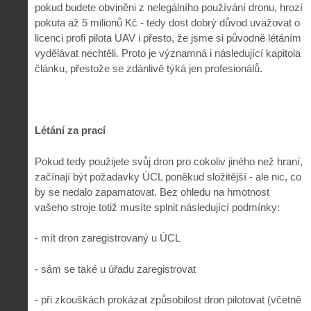
pokud budete obviněni z nelegálního používání dronu, hrozí
pokuta až 5 milionů Kč - tedy dost dobrý důvod uvažovat o
licenci profi pilota UAV i přesto, že jsme si původně létáním
vydělávat nechtěli. Proto je významná i následující kapitola
článku, přestože se zdánlivě týká jen profesionálů.
Létání za prací
Pokud tedy použijete svůj dron pro cokoliv jiného než hraní,
začínají být požadavky ÚCL poněkud složitější - ale nic, co
by se nedalo zapamatovat. Bez ohledu na hmotnost
vašeho stroje totiž musíte splnit následující podmínky:
- mít dron zaregistrovaný u ÚCL
- sám se také u úřadu zaregistrovat
- při zkouškách prokázat způsobilost dron pilotovat (včetně