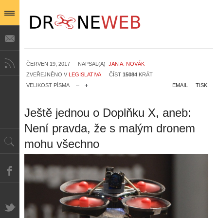
ČERVEN 19, 2017
NAPSAL(A)
JAN A. NOVÁK
ZVEŘEJNĚNO V
LEGISLATIVA
ČÍST
15084
KRÁT
VELIKOST PÍSMA
EMAIL
TISK
Ještě jednou o Doplňku X, aneb:
Není pravda, že s malým dronem
mohu všechno