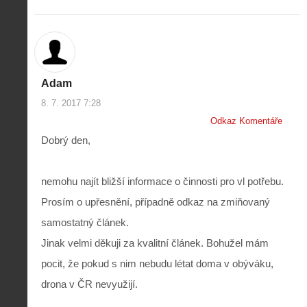
Adam
8. 7. 2017 7:28
Odkaz Komentáře
Dobrý den,
nemohu najít bližší informace o činnosti pro vl potřebu.
Prosím o upřesnění, případně odkaz na zmiňovaný
samostatný článek.
Jinak velmi děkuji za kvalitní článek. Bohužel mám
Z
pocit, že pokud s nim nebudu létat doma v obýváku,
h
drona v ČR nevyužijí.
i
S
s
A
e