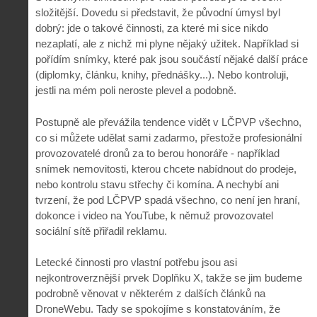
složitější. Dovedu si představit, že původní úmysl byl
dobrý: jde o takové činnosti, za které mi sice nikdo
nezaplatí, ale z nichž mi plyne nějaký užitek. Například si
pořídím snímky, které pak jsou součástí nějaké další práce
(diplomky, článku, knihy, přednášky...). Nebo kontroluji,
jestli na mém poli neroste plevel a podobně.
Postupně ale převážila tendence vidět v LČPVP všechno,
co si můžete udělat sami zadarmo, přestože profesionální
provozovatelé dronů za to berou honoráře - například
snímek nemovitosti, kterou chcete nabídnout do prodeje,
nebo kontrolu stavu střechy či komína. A nechybí ani
tvrzení, že pod LČPVP spadá všechno, co není jen hraní,
dokonce i video na YouTube, k němuž provozovatel
sociální sítě přiřadil reklamu.
Letecké činnosti pro vlastní potřebu jsou asi
nejkontroverznější prvek Doplňku X, takže se jim budeme
podrobně věnovat v některém z dalších článků na
DroneWebu. Tady se spokojíme s konstatováním, že