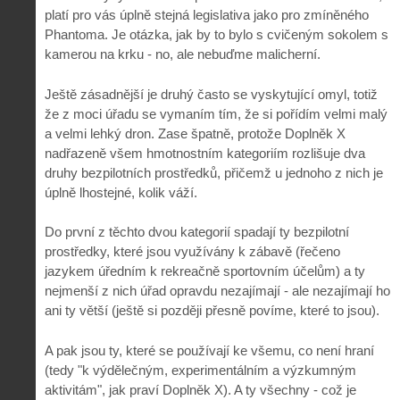
platí pro vás úplně stejná legislativa jako pro zmíněného
Phantoma. Je otázka, jak by to bylo s cvičeným sokolem s
kamerou na krku - no, ale nebuďme malicherní.
Ještě zásadnější je druhý často se vyskytující omyl, totiž
že z moci úřadu se vymaním tím, že si pořídím velmi malý
a velmi lehký dron. Zase špatně, protože Doplněk X
nadřazeně všem hmotnostním kategoriím rozlišuje dva
druhy bezpilotních prostředků, přičemž u jednoho z nich je
úplně lhostejné, kolik váží.
Do první z těchto dvou kategorií spadají ty bezpilotní
prostředky, které jsou využívány k zábavě (řečeno
jazykem úředním k rekreačně sportovním účelům) a ty
nejmenší z nich úřad opravdu nezajímají - ale nezajímají ho
ani ty větší (ještě si později přesně povíme, které to jsou).
A pak jsou ty, které se používají ke všemu, co není hraní
(tedy "k výdělečným, experimentálním a výzkumným
aktivitám", jak praví Doplněk X). A ty všechny - což je