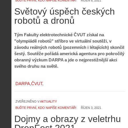
BUĎTE PRVNÍ, KDO NAPÍŠE KOMENTÁŘ!
ŘÍJEN 8, 2021
Světový úspěch českých
robotů a dronů
Tým Fakulty elektrotechnické ČVUT získal na
"olympiádě robotů" stříbro ve virtuální soutěži, v
závodu reálných robotů (pozemních i létajících) skončil
šestý. Soutěže pořádá americká agentura pro pokročilý
obranný výzkum DARPA a jde o nejprestižnější akci
svého druhu na světě.
DARPA
ČVUT
ZVEŘEJNĚNO V
AKTUALITY
BUĎTE PRVNÍ, KDO NAPÍŠE KOMENTÁŘ!
ŘÍJEN 3, 2021
Dojmy a obrazy z veletrhu
DronFest 2021