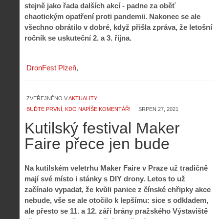
stejně jako řada dalších akcí - padne za oběť
chaotickým opatření proti pandemii. Nakonec se ale
všechno obrátilo v dobré, když přišla zpráva, že letošní
ročník se uskuteční 2. a 3. října.
DronFest Plzeň
ZVEŘEJNĚNO V
AKTUALITY
BUĎTE PRVNÍ, KDO NAPÍŠE KOMENTÁŘ!
SRPEN 27, 2021
Kutilský festival Maker
Faire přece jen bude
Na kutilském veletrhu Maker Faire v Praze už tradičně
mají své místo i stánky s DIY drony. Letos to už
začínalo vypadat, že kvůli panice z čínské chřipky akce
nebude, vše se ale otočilo k lepšímu: sice s odkladem,
ale přesto se 11. a 12. září brány pražského Výstaviště