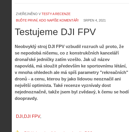
Z
ZVEŘEJNĚNO V
TESTY A RECENZE
h
i
BUĎTE PRVNÍ, KDO NAPÍŠE KOMENTÁŘ!
SRPEN 4, 2021
S
s
Testujeme DJI FPV
A
e
t
i
r
o
s
i
r
V
á
Neobvyklý stroj DJI FPV vzbudil rozruch už proto, že
i
i
l
se nepodobá ničemu, co z konstrukčních kanceláří
e
e
:
dronařské jedničky zatím vzešlo. Jak už název
d
w
Z
P
r
napovídá, má sloužit především ke sportovnímu létání,
-
a
ř
o
v mnoha ohledech ale má spíš parametry "rekreačních"
p
č
e
n
dronů - a cenu, kterou by jako lidovou neoznačil ani
o
í
d
ů
největší optimista. Také recenze vyznívaly dost
m
n
p
:
o
á
nejednoznačně, takže jsem byl zvědavý, k čemu se hodí
i
1
c
m
doopravdy.
s
.
n
e
y
N
í
s
p
e
k
d
r
p
DJI
DJI FPV
k
r
o
r
a
o
l
á
ž
n