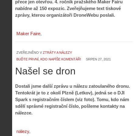
přece jen otevřou. 4. ročník pražského Maker Fairu
nabídne až 150 expozic. Zveřejňujeme text tiskové
zprávy, kterou organizátoři DroneWebu poslali.
Maker Faire
ZVEŘEJNĚNO V
ZTRÁTY A NÁLEZY
BUĎTE PRVNÍ, KDO NAPÍŠE KOMENTÁŘ!
SRPEN 27, 2021
Našel se dron
Dostali jsme další zprávu u nálezu zatoulaného dronu.
Tentokrát je to z okolí Plzně (Letkov), jedná se o DJI
Spark s registračním číslem (viz foto). Tomu, kdo nám
sdělí správné registrační číslo, pošleme kontakty na
nálezce.
nálezy