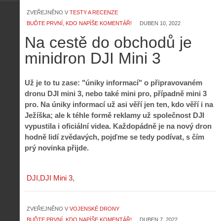
ZVEŘEJNĚNO V
TESTY A RECENZE
BUĎTE PRVNÍ, KDO NAPÍŠE KOMENTÁŘ!
DUBEN 10, 2022
Na cestě do obchodů je
minidron DJI Mini 3
Už je to tu zase: "úniky informací" o připravovaném
dronu DJI mini 3, nebo také mini pro, případně mini 3
pro. Na úniky informací už asi věří jen ten, kdo věří i na
Ježíška; ale k téhle formě reklamy už společnost DJI
vypustila i oficiální videa. Každopádně je na nový dron
hodně lidí zvědavých, pojďme se tedy podívat, s čím
prý novinka přijde.
DJI
DJI Mini 3
ZVEŘEJNĚNO V
VOJENSKÉ DRONY
BUĎTE PRVNÍ, KDO NAPÍŠE KOMENTÁŘ!
DUBEN 7, 2022