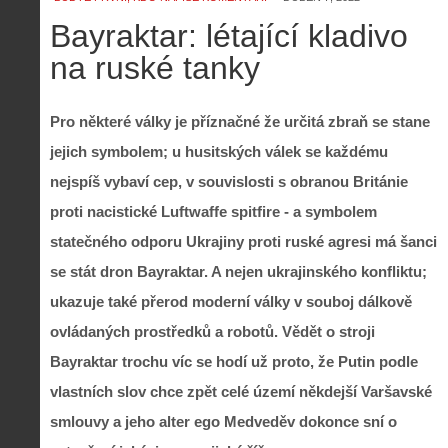
Bayraktar: létající kladivo
na ruské tanky
Pro některé války je příznačné že určitá zbraň se stane
jejich symbolem; u husitských válek se každému
nejspíš vybaví cep, v souvislosti s obranou Británie
proti nacistické Luftwaffe spitfire - a symbolem
statečného odporu Ukrajiny proti ruské agresi má šanci
se stát dron Bayraktar. A nejen ukrajinského konfliktu;
ukazuje také přerod moderní války v souboj dálkově
ovládaných prostředků a robotů. Vědět o stroji
Bayraktar trochu víc se hodí už proto, že Putin podle
vlastních slov chce zpět celé území někdejší Varšavské
smlouvy a jeho alter ego Medveděv dokonce sní o