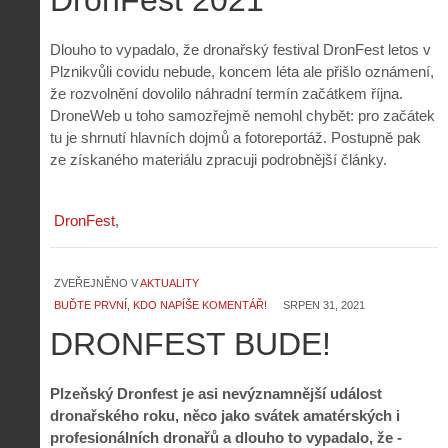
Dlouho to vypadalo, že dronařský festival DronFest letos v
Plznikvůli covidu nebude, koncem léta ale přišlo oznámení,
že rozvolnění dovolilo náhradní termín začátkem října.
DroneWeb u toho samozřejmě nemohl chybět: pro začátek
tu je shrnutí hlavních dojmů a fotoreportáž. Postupně pak
ze získaného materiálu zpracuji podrobnější články.
DronFest
ZVEŘEJNĚNO V
AKTUALITY
BUĎTE PRVNÍ, KDO NAPÍŠE KOMENTÁŘ!
SRPEN 31, 2021
DRONFEST BUDE!
Plzeňský Dronfest je asi nevýznamnější událost
dronařského roku, něco jako svátek amatérských i
profesionálních dronařů a dlouho to vypadalo, že -