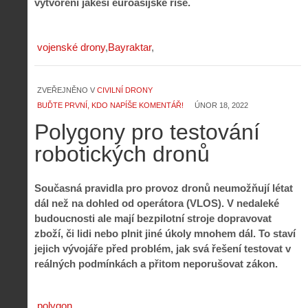
vytvoření jakési euroasijské říše.
vojenské drony
Bayraktar
ZVEŘEJNĚNO V
CIVILNÍ DRONY
BUĎTE PRVNÍ, KDO NAPÍŠE KOMENTÁŘ!
ÚNOR 18, 2022
Polygony pro testování
robotických dronů
Současná pravidla pro provoz dronů neumožňují létat
dál než na dohled od operátora (VLOS). V nedaleké
budoucnosti ale mají bezpilotní stroje dopravovat
zboží, či lidi nebo plnit jiné úkoly mnohem dál. To staví
jejich vývojáře před problém, jak svá řešení testovat v
reálných podmínkách a přitom neporušovat zákon.
polygon