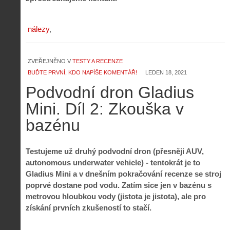
nálezy
Z
ZVEŘEJNĚNO V
TESTY A RECENZE
h
i
BUĎTE PRVNÍ, KDO NAPÍŠE KOMENTÁŘ!
LEDEN 18, 2021
S
s
Podvodní dron Gladius
A
e
t
i
r
o
Mini. Díl 2: Zkouška v
s
i
r
V
á
bazénu
i
i
l
e
e
:
d
w
Z
P
r
Testujeme už druhý podvodní dron (přesněji AUV,
-
a
ř
o
autonomous underwater vehicle) - tentokrát je to
p
č
e
n
Gladius Mini a v dnešním pokračování recenze se stroj
o
í
d
ů
poprvé dostane pod vodu. Zatím sice jen v bazénu s
m
n
p
:
o
á
metrovou hloubkou vody (jistota je jistota), ale pro
i
1
c
m
získání prvních zkušeností to stačí.
s
.
n
e
y
N
í
s
p
e