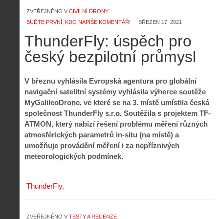
ZVEŘEJNĚNO V
CIVILNÍ DRONY
BUĎTE PRVNÍ, KDO NAPÍŠE KOMENTÁŘ!
BŘEZEN 17, 2021
ThunderFly: úspěch pro
český bezpilotní průmysl
V březnu vyhlásila Evropská agentura pro globální
navigační satelitní systémy vyhlásila výherce soutěže
MyGalileoDrone, ve které se na 3. místě umístila česká
společnost ThunderFly s.r.o. Soutěžila s projektem TF-
ATMON, který nabízí řešení problému měření různých
atmosférických parametrů in-situ (na místě) a
umožňuje provádění měření i za nepříznivých
meteorologických podmínek.
ThunderFly
ZVEŘEJNĚNO V
TESTY A RECENZE