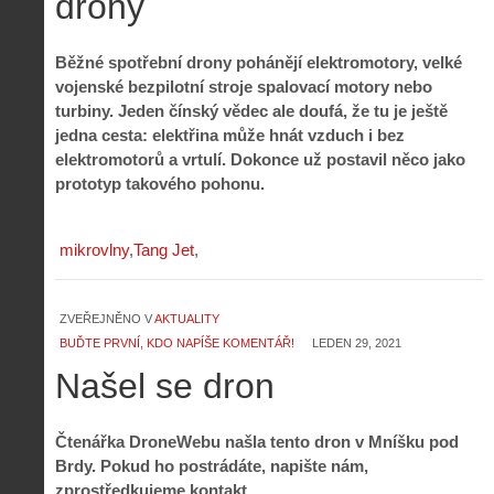
drony
Běžné spotřební drony pohánějí elektromotory, velké
vojenské bezpilotní stroje spalovací motory nebo
turbiny. Jeden čínský vědec ale doufá, že tu je ještě
jedna cesta: elektřina může hnát vzduch i bez
elektromotorů a vrtulí. Dokonce už postavil něco jako
prototyp takového pohonu.
mikrovlny
Tang Jet
ZVEŘEJNĚNO V
AKTUALITY
BUĎTE PRVNÍ, KDO NAPÍŠE KOMENTÁŘ!
LEDEN 29, 2021
Našel se dron
Čtenářka DroneWebu našla tento dron v Mníšku pod
Brdy. Pokud ho postrádáte, napište nám,
zprostředkujeme kontakt.