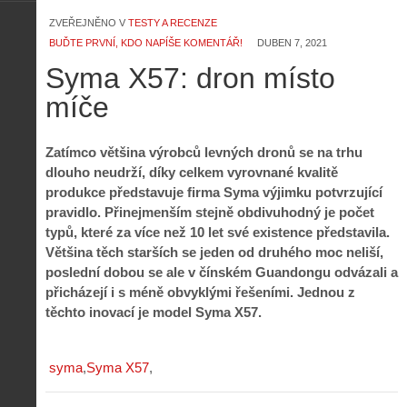
ZVEŘEJNĚNO V
TESTY A RECENZE
BUĎTE PRVNÍ, KDO NAPÍŠE KOMENTÁŘ!
DUBEN 7, 2021
Syma X57: dron místo
míče
Zatímco většina výrobců levných dronů se na trhu
dlouho neudrží, díky celkem vyrovnané kvalitě
produkce představuje firma Syma výjimku potvrzující
pravidlo. Přinejmenším stejně obdivuhodný je počet
typů, které za více než 10 let své existence představila.
Většina těch starších se jeden od druhého moc neliší,
poslední dobou se ale v čínském Guandongu odvázali a
přicházejí i s méně obvyklými řešeními. Jednou z
těchto inovací je model Syma X57.
syma
Syma X57