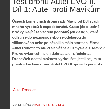
Test dronu Autel EVO II.
Díl 1: Autel proti Mavikům
Úspěch komerčních dronů řady Mavic od DJI svádí
mnoho výrobců k napodobování. Často jde o laciné
hračky mající se vzorem podobný jen design, které
odletí se do neznáma, nebo se odeberou do
silikonového nebe po několika málo startech. Firma
Autel Robotic to ale vzala vážně a usmyslela si Mavic 2
Pro ve výkonech nejen dohnat, ale i předehnat.
DroneWeb dostal možnost vyzkoušet, jestli se jim to
prostřednictvím dronu Autel EVO II opravdu podařilo.
Autel Robotics
ZVEŘEJNĚNO V
KAMERY, FOTO, VIDEO