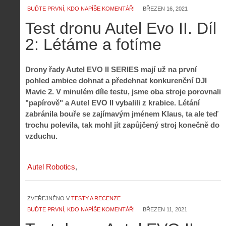
BUĎTE PRVNÍ, KDO NAPÍŠE KOMENTÁŘ!
BŘEZEN 16, 2021
Test dronu Autel Evo II. Díl
2: Létáme a fotíme
Drony řady Autel EVO II SERIES mají už na první
pohled ambice dohnat a předehnat konkurenční DJI
Mavic 2. V minulém díle testu, jsme oba stroje porovnali
"papírově" a Autel EVO II vybalili z krabice. Létání
zabránila bouře se zajímavým jménem Klaus, ta ale teď
trochu polevila, tak mohl jít zapůjčený stroj konečně do
vzduchu.
Autel Robotics
ZVEŘEJNĚNO V
TESTY A RECENZE
BUĎTE PRVNÍ, KDO NAPÍŠE KOMENTÁŘ!
BŘEZEN 11, 2021