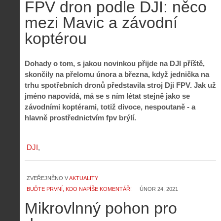
FPV dron podle DJI: něco
mezi Mavic a závodní
koptérou
Dohady o tom, s jakou novinkou přijde na DJI příště,
skončily na přelomu února a března, když jednička na
trhu spotřebních dronů představila stroj Dji FPV. Jak už
jméno napovídá, má se s ním létat stejně jako se
závodními koptérami, totiž divoce, nespoutaně - a
hlavně prostřednictvím fpv brýlí.
DJI
ZVEŘEJNĚNO V
AKTUALITY
BUĎTE PRVNÍ, KDO NAPÍŠE KOMENTÁŘ!
ÚNOR 24, 2021
Mikrovlnný pohon pro