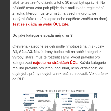
Složíte test ze 40 otázek, z toho 30 musí být správně. Na
základě testu vám pak přijde do e-mailu vaše registrační
značka, kterou musíte umístit na všechny drony, se
kterými létáte (buď nalepíte nebo napíšete značku na dron).
Test se skládá na webu ÚCL zde
.
Do jaké kategorie spadá můj dron?
Otevřená kategorie se dělí podle hmotnosti na tři skupiny
A1, A2 a A3
. Nové drony budou mít na sobě kategorii z
výroby, starší musíte roztřídit sami. Výčet pravidel pro
kategorizaci
najdete na stránkách ÚCL
. Každá kategorie
má jiná pravidla pro létání nad lidmi, nebo vzdálenosti od
obytných, průmyslových a rekreačních oblastí. Viz obrázek
od ŘLP.