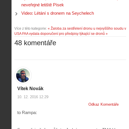
neveřejné letiště Písek
Video: Létání s dronem na Seychelech
Více z této kategorie:
« Žaloba za sestřelení dronu u nejvyššího soudu v
USA
FAA vydala doporučení pro předpisy týkající se dronů »
48 komentáře
Vítek Novák
10. 12. 2016 12:29
Odkaz Komentáře
to Rampa: