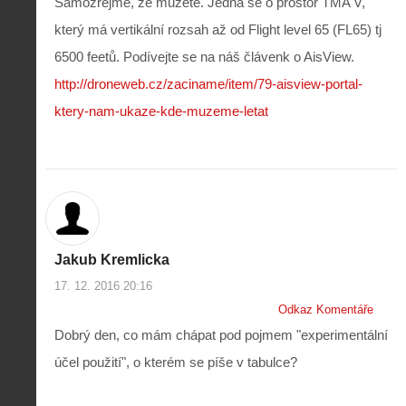
Samozřejmě, že můžete. Jedná se o prostor TMA V,
který má vertikální rozsah až od Flight level 65 (FL65) tj
6500 feetů. Podívejte se na náš člávenk o AisView.
http://droneweb.cz/zaciname/item/79-aisview-portal-
ktery-nam-ukaze-kde-muzeme-letat
Jakub Kremlicka
17. 12. 2016 20:16
Odkaz Komentáře
Dobrý den, co mám chápat pod pojmem "experimentální
účel použití", o kterém se píše v tabulce?