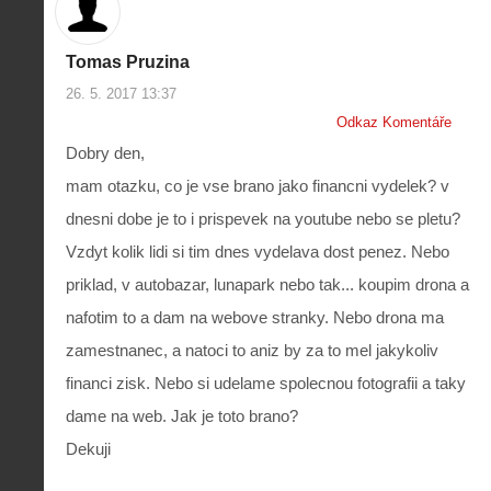
Tomas Pruzina
Z
26. 5. 2017 13:37
h
Odkaz Komentáře
i
S
s
Dobry den,
A
e
t
i
r
mam otazku, co je vse brano jako financni vydelek? v
o
s
i
r
dnesni dobe je to i prispevek na youtube nebo se pletu?
V
á
i
i
l
e
Vzdyt kolik lidi si tim dnes vydelava dost penez. Nebo
e
:
d
w
Z
priklad, v autobazar, lunapark nebo tak... koupim drona a
P
r
-
a
ř
o
nafotim to a dam na webove stranky. Nebo drona ma
p
č
e
n
o
í
zamestnanec, a natoci to aniz by za to mel jakykoliv
d
ů
m
n
p
:
financi zisk. Nebo si udelame spolecnou fotografii a taky
o
á
i
1
c
m
dame na web. Jak je toto brano?
s
.
n
e
y
N
Dekuji
í
s
p
e
k
d
r
p
k
r