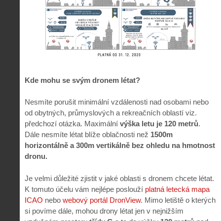
Kde mohu se svým dronem létat?
Nesmíte porušit minimální vzdálenosti nad osobami nebo
od obytných, průmyslových a rekreačních oblastí viz.
předchozí otázka. Maximální
výška letu je 120 metrů
.
Dále nesmíte létat blíže oblačnosti než
1500m
horizontálně a 300m vertikálně bez ohledu na hmotnost
dronu.
Je velmi důležité zjistit v jaké oblasti s dronem chcete létat.
K tomuto účelu vám nejlépe poslouží
platná letecká mapa
ICAO
nebo
webový portál DronView
. Mimo letiště o kterých
si povíme dále, mohou drony létat jen v nejnižším