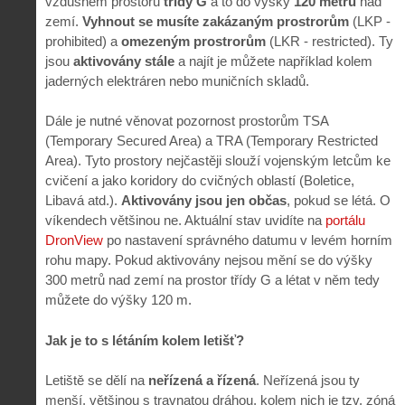
vzdušném prostoru
třídy G
a to do výšky
120 metrů
nad
zemí.
Vyhnout se musíte zakázaným prostrorům
(LKP -
prohibited) a
omezeným prostrorům
(LKR - restricted). Ty
jsou
aktivovány stále
a najít je můžete například kolem
jaderných elektráren nebo muničních skladů.
Dále je nutné věnovat pozornost prostorům TSA
(Temporary Secured Area) a TRA (Temporary Restricted
Area). Tyto prostory nejčastěji slouží vojenským letcům ke
cvičení a jako koridory do cvičných oblastí (Boletice,
Libavá atd.).
Aktivovány jsou jen občas
, pokud se létá. O
víkendech většinou ne. Aktuální stav uvidíte na
portálu
DronView
po nastavení správného datumu v levém horním
rohu mapy. Pokud aktivovány nejsou mění se do výšky
300 metrů nad zemí na prostor třídy G a létat v něm tedy
můžete do výšky 120 m.
Jak je to s létáním kolem letišť?
Letiště se dělí na
neřízená a řízená
. Neřízená jsou ty
menší, většinou s travnatou dráhou, kolem nich je tzv. zóná