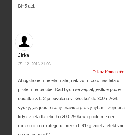
BH5 atd.
Jirka
25. 12. 2016 21:06
Odkaz Komentáře
Ahoj, dronem nelétám ale jinak vším co u nás létá s
pilotem na palubě. Rád bych se zeptal, jestliže podle
dodatku X L-2 je povoleno v "Géčku" do 300m AGL
výšky, jak jsou řešeny pravidla pro vyhýbání, zejména
když z letadla letícího 200-250km/h podle mě není
možno drona kategorie menší 0,91kg vidět a efektivně
se mu vyhnout?