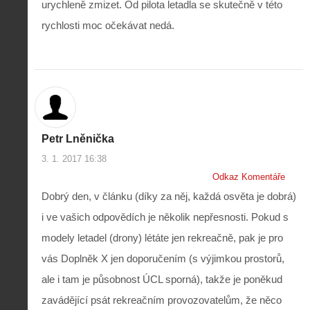
urychleně zmizet. Od pilota letadla se skutečně v této
rychlosti moc očekávat nedá.
Petr Lněnička
3. 1. 2017 16:38
Odkaz Komentáře
Dobrý den, v článku (díky za něj, každá osvěta je dobrá)
i ve vašich odpovědích je několik nepřesnosti. Pokud s
modely letadel (drony) létáte jen rekreačně, pak je pro
vás Doplněk X jen doporučením (s výjimkou prostorů,
ale i tam je působnost ÚCL sporná), takže je poněkud
zavádějící psát rekreačním provozovatelům, že něco