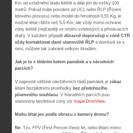
Km od vztažného bodu letiště a dále jen do výšky 100
metrů. Pokud máte povolení od ÚCL nebo ŘLP (Řízení
letového provozu) nebo model do hmotnosti 0,91 Kg, je
možné létat i blíže než 5,5 Km, ale vždy mimo ochrané
zóny letiště (nejčastěji ve směru vzletových a přistávacích
drah). V každém případě
důrazně doporučuji v zóně CTR
vždy kontaktovat dané stanoviště ŘLP
a domluvit se s
nimi, můžete tak zabránit velkým škodám.
Jak je to s létáním kolem památek a v národních
parcích?
V naprosté většině návštěvních řádů památek je
zákaz
létání bezpilotními prostředky
bez předchozího
písemného souhlasu
. V Národních parcích jsou
stanoveny bezletové zóny viz
mapa DronView
.
Mohu létat jen podle obrazu z kamery dronu?
Ne
. Tzv. FPV (First Person View) let, nebo létání mimo