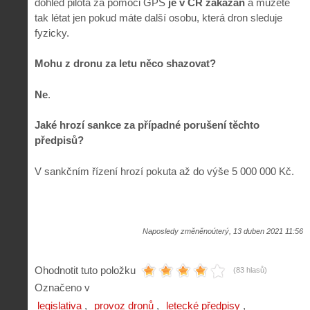
dohled pilota za pomoci GPS
je v ČR zakázán
a můžete
tak létat jen pokud máte další osobu, která dron sleduje
fyzicky.
Mohu z dronu za letu něco shazovat?
Ne
.
Jaké hrozí sankce za případné porušení těchto
předpisů?
V sankčním řízení hrozí pokuta až do výše 5 000 000 Kč.
Naposledy změněnoúterý, 13 duben 2021 11:56
Ohodnotit tuto položku
(83 hlasů)
Označeno v
legislativa
provoz dronů
letecké předpisy