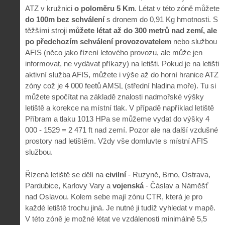
ATZ v kružnici
o poloměru 5 Km
. Létat v této zóně můžete
do 100m bez schválení
s dronem do 0,91 Kg hmotnosti. S
těžšími stroji
můžete létat až do 300 metrů nad zemí, ale
po předchozím schválení provozovatelem
nebo službou
AFIS (něco jako řízení letového provozu, ale může jen
informovat, ne vydávat příkazy) na letišti. Pokud je na letišti
aktivní služba AFIS, můžete i výše až do horní hranice ATZ
zóny což je 4 000 feetů AMSL (střední hladina moře). Tu si
můžete spočítat na základě znalosti nadmořské výšky
letiště a korekce na místní tlak. V případě například letiště
Příbram a tlaku 1013 HPa se můžeme vydat do výšky 4
000 - 1529 = 2 471 ft nad zemí. Pozor ale na další vzdušné
prostory nad letištěm. Vždy vše domluvte s místní AFIS
službou.
Řízená letiště se dělí na
civilní
- Ruzyně, Brno, Ostrava,
Pardubice, Karlovy Vary a
vojenská
- Čáslav a Náměšť
nad Oslavou. Kolem sebe mají zónu CTR, která je pro
každé letiště trochu jiná. Je nutné ji tudíž vyhledat v mapě.
V této zóně je možné létat ve vzdálenosti minimálně 5,5