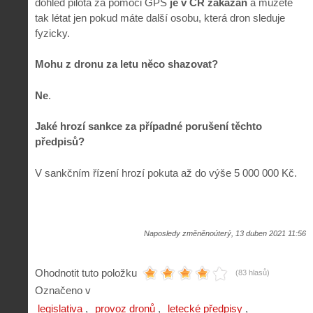
dohled pilota za pomoci GPS
je v ČR zakázán
a můžete
tak létat jen pokud máte další osobu, která dron sleduje
fyzicky.
Mohu z dronu za letu něco shazovat?
Ne
.
Jaké hrozí sankce za případné porušení těchto
předpisů?
V sankčním řízení hrozí pokuta až do výše 5 000 000 Kč.
Naposledy změněnoúterý, 13 duben 2021 11:56
Ohodnotit tuto položku
(83 hlasů)
Označeno v
legislativa
provoz dronů
letecké předpisy