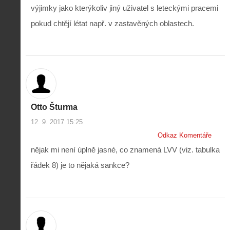
výjimky jako kterýkoliv jiný uživatel s leteckými pracemi
pokud chtějí létat např. v zastavěných oblastech.
Otto Šturma
12. 9. 2017 15:25
Odkaz Komentáře
nějak mi není úplně jasné, co znamená LVV (viz. tabulka
řádek 8) je to nějaká sankce?