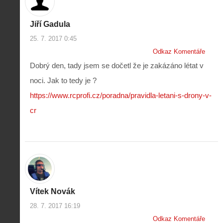
Jiří Gadula
25. 7. 2017 0:45
Odkaz Komentáře
Dobrý den, tady jsem se dočetl že je zakázáno létat v
noci. Jak to tedy je ?
https://www.rcprofi.cz/poradna/pravidla-letani-s-drony-v-
cr
Vítek Novák
28. 7. 2017 16:19
Odkaz Komentáře