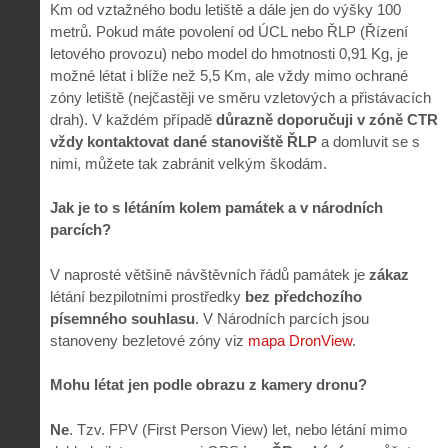
Km od vztažného bodu letiště a dále jen do výšky 100
metrů. Pokud máte povolení od ÚCL nebo ŘLP (Řízení
letového provozu) nebo model do hmotnosti 0,91 Kg, je
možné létat i blíže než 5,5 Km, ale vždy mimo ochrané
zóny letiště (nejčastěji ve směru vzletových a přistávacích
drah). V každém případě
důrazně doporučuji v zóně CTR
vždy kontaktovat dané stanoviště ŘLP
a domluvit se s
nimi, můžete tak zabránit velkým škodám.
Jak je to s létáním kolem památek a v národních
parcích?
V naprosté většině návštěvních řádů památek je
zákaz
létání bezpilotními prostředky
bez předchozího
písemného souhlasu
. V Národních parcích jsou
stanoveny bezletové zóny viz
mapa DronView
.
Mohu létat jen podle obrazu z kamery dronu?
Ne
. Tzv. FPV (First Person View) let, nebo létání mimo