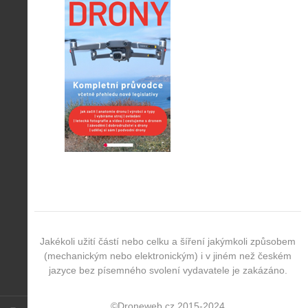
Jakékoli užití částí nebo celku a šíření jakýmkoli způsobem
(mechanickým nebo elektronickým) i v jiném než českém
jazyce bez písemného svolení vydavatele je zakázáno.
©Droneweb.cz 2015-2024