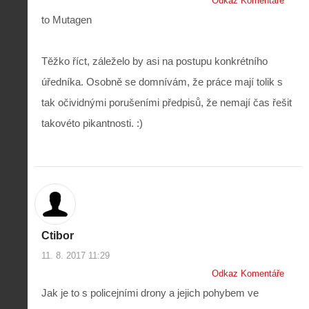
Odkaz Komentáře
to Mutagen
Těžko říct, záleželo by asi na postupu konkrétního
úředníka. Osobně se domnívám, že práce mají tolik s
tak očividnými porušeními předpisů, že nemají čas řešit
takovéto pikantnosti. :)
Ctibor
11. 8. 2017 11:29
Odkaz Komentáře
Jak je to s policejními drony a jejich pohybem ve