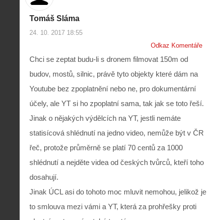
Tomáš Sláma
24. 10. 2017 18:55
Odkaz Komentáře
Chci se zeptat budu-li s dronem filmovat 150m od
budov, mostů, silnic, právě tyto objekty které dám na
Youtube bez zpoplatnění nebo ne, pro dokumentární
účely, ale YT si ho zpoplatní sama, tak jak se toto řeší.
Jinak o nějakých výdělcích na YT, jestli nemáte
statisícová shlédnutí na jedno video, nemůže být v ČR
řeč, protože průměrně se platí 70 centů za 1000
shlédnutí a nejděte videa od českých tvůrců, kteří toho
dosahují.
Jinak ÚCL asi do tohoto moc mluvit nemohou, jelikož je
to smlouva mezi vámi a YT, která za prohřešky proti