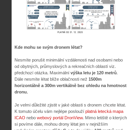
Kde mohu se svým dronem létat?
Nesmíte porušit minimální vzdálenosti nad osobami nebo
od obytných, průmyslových a rekreačních oblastí viz.
předchozí otázka. Maximální
výška letu je 120 metrů
.
Dále nesmíte létat blíže oblačnosti než
1500m
horizontálně a 300m vertikálně bez ohledu na hmotnost
dronu.
Je velmi důležité zjistit v jaké oblasti s dronem chcete létat.
K tomuto účelu vám nejlépe poslouží
platná letecká mapa
ICAO
nebo
webový portál DronView
. Mimo letiště o kterých
si povíme dále, mohou drony létat jen v nejnižším