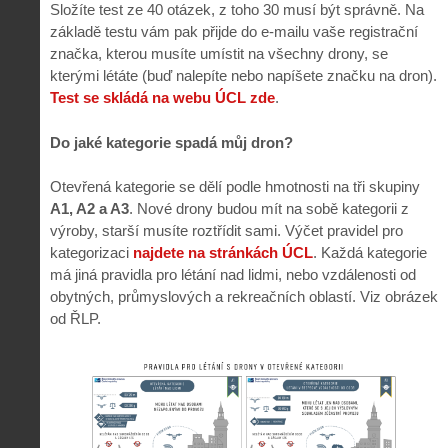
Složíte test ze 40 otázek, z toho 30 musí být správně. Na
základě testu vám pak přijde do e-mailu vaše registrační
značka, kterou musíte umístit na všechny drony, se
kterými létáte (buď nalepíte nebo napíšete značku na dron).
Test se skládá na webu ÚCL zde
.
Do jaké kategorie spadá můj dron?
Otevřená kategorie se dělí podle hmotnosti na tři skupiny
A1, A2 a A3
. Nové drony budou mít na sobě kategorii z
výroby, starší musíte roztřídit sami. Výčet pravidel pro
kategorizaci
najdete na stránkách ÚCL
. Každá kategorie
má jiná pravidla pro létání nad lidmi, nebo vzdálenosti od
obytných, průmyslových a rekreačních oblastí. Viz obrázek
od ŘLP.