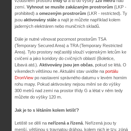
vzdušném prostoru
třídy G
a to do výšky
120 metrů
nad
zemí.
Vyhnout se musíte zakázaným prostrorům
(LKP -
prohibited) a
omezeným prostrorům
(LKR - restricted). Ty
jsou
aktivovány stále
a najít je můžete například kolem
jaderných elektráren nebo muničních skladů.
Dále je nutné věnovat pozornost prostorům TSA
(Temporary Secured Area) a TRA (Temporary Restricted
Area). Tyto prostory nejčastěji slouží vojenským letcům ke
cvičení a jako koridory do cvičných oblastí (Boletice,
Libavá atd.).
Aktivovány jsou jen občas
, pokud se létá. O
víkendech většinou ne. Aktuální stav uvidíte na
portálu
DronView
po nastavení správného datumu v levém horním
rohu mapy. Pokud aktivovány nejsou mění se do výšky
300 metrů nad zemí na prostor třídy G a létat v něm tedy
můžete do výšky 120 m.
Jak je to s létáním kolem letišť?
Letiště se dělí na
neřízená a řízená
. Neřízená jsou ty
menší, většinou s travnatou dráhou, kolem nich je tzv. zóná