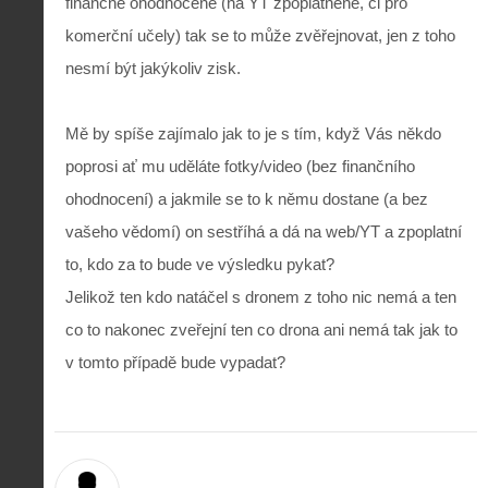
finančně ohodnocené (na YT zpoplatněné, či pro
komerční učely) tak se to může zvěřejnovat, jen z toho
nesmí být jakýkoliv zisk.
Mě by spíše zajímalo jak to je s tím, když Vás někdo
poprosi ať mu uděláte fotky/video (bez finančního
ohodnocení) a jakmile se to k němu dostane (a bez
vašeho vědomí) on sestříhá a dá na web/YT a zpoplatní
to, kdo za to bude ve výsledku pykat?
Jelikož ten kdo natáčel s dronem z toho nic nemá a ten
co to nakonec zveřejní ten co drona ani nemá tak jak to
v tomto případě bude vypadat?