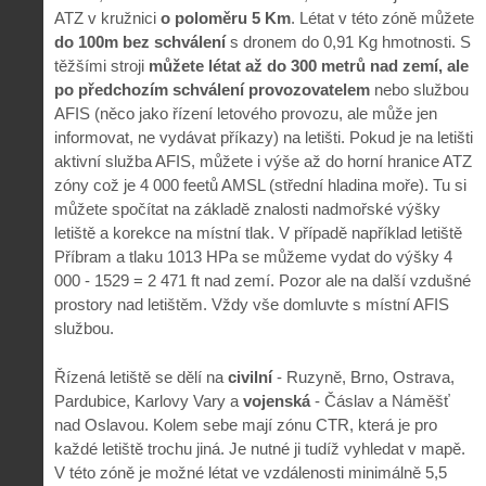
ATZ v kružnici
o poloměru 5 Km
. Létat v této zóně můžete
do 100m bez schválení
s dronem do 0,91 Kg hmotnosti. S
těžšími stroji
můžete létat až do 300 metrů nad zemí, ale
po předchozím schválení provozovatelem
nebo službou
AFIS (něco jako řízení letového provozu, ale může jen
informovat, ne vydávat příkazy) na letišti. Pokud je na letišti
aktivní služba AFIS, můžete i výše až do horní hranice ATZ
zóny což je 4 000 feetů AMSL (střední hladina moře). Tu si
můžete spočítat na základě znalosti nadmořské výšky
letiště a korekce na místní tlak. V případě například letiště
Příbram a tlaku 1013 HPa se můžeme vydat do výšky 4
000 - 1529 = 2 471 ft nad zemí. Pozor ale na další vzdušné
prostory nad letištěm. Vždy vše domluvte s místní AFIS
službou.
Řízená letiště se dělí na
civilní
- Ruzyně, Brno, Ostrava,
Pardubice, Karlovy Vary a
vojenská
- Čáslav a Náměšť
nad Oslavou. Kolem sebe mají zónu CTR, která je pro
každé letiště trochu jiná. Je nutné ji tudíž vyhledat v mapě.
V této zóně je možné létat ve vzdálenosti minimálně 5,5