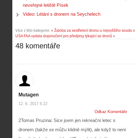
neveřejné letiště Písek
Video: Létání s dronem na Seychelech
Více z této kategorie:
« Žaloba za sestřelení dronu u nejvyššího soudu v
USA
FAA vydala doporučení pro předpisy týkající se dronů »
48 komentáře
Mutagen
12. 6. 2017 6:22
Odkaz Komentáře
2Tomas Pruzina: Sice jsem jen rekreační letec s
dronem (takže se můžu klidně mýlit), ale když to není