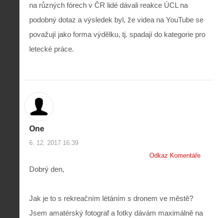
na různých fórech v ČR lidé dávali reakce ÚCL na
podobný dotaz a výsledek byl, že videa na YouTube se
považují jako forma výdělku, tj. spadají do kategorie pro
letecké práce.
Z
h
i
S
s
A
e
One
t
i
r
o
6. 12. 2017 16:39
s
i
r
V
á
Odkaz Komentáře
i
i
l
e
Dobrý den,
e
:
d
w
Z
P
r
-
a
ř
o
Jak je to s rekreačním létáním s dronem ve městě?
p
č
e
n
o
í
Jsem amatérský fotograf a fotky dávám maximálně na
d
ů