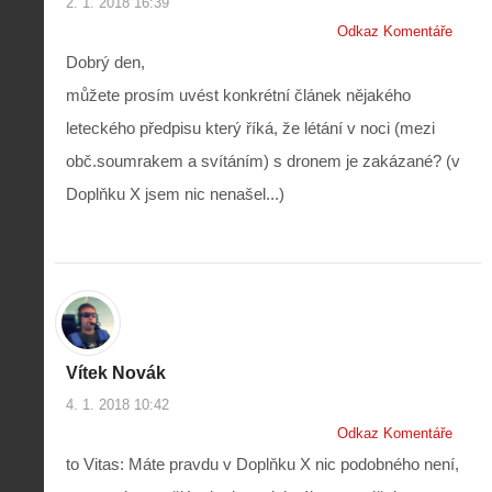
2. 1. 2018 16:39
Odkaz Komentáře
Dobrý den,
můžete prosím uvést konkrétní článek nějakého
leteckého předpisu který říká, že létání v noci (mezi
obč.soumrakem a svítáním) s dronem je zakázané? (v
Doplňku X jsem nic nenašel...)
Vítek Novák
4. 1. 2018 10:42
Odkaz Komentáře
to Vitas: Máte pravdu v Doplňku X nic podobného není,