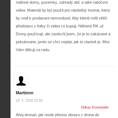
rodinné domy, pozemky, zahrady atd. a také natočení
videa. Materiál by byl použit pro následný inzerat, který
by vedl k prodavani nemovitosti. Aby klienti měli větší
představu z fotky či videa co kupuji. Některé RK už
Drony používají, ale zaslechl jsem, že je to zakázané a
pokutovane, proto se chci zeptat, jak to vlastně je. Moc
Vám děkuji za radu.
Z
h
i
S
s
A
e
t
i
r
o
s
i
r
V
á
i
i
l
e
Martinnn
e
:
d
w
Z
P
r
19. 5. 2018 10:59
-
a
ř
o
Odkaz Komentáře
p
č
e
n
o
í
Ahoj dronari, jak resite přenos obrazu z drona do
d
ů