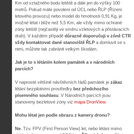
Km od vztažného bodu letiště a dále jen do výšky 100
metrů. Pokud máte povolení od ÚCL nebo ŘLP (Řízení
letového provozu) nebo model do hmotnosti 0,91 Kg, je
možné létat i blíže než 5,5 Km, ale vždy mimo ochrané
zóny letiště (nejčastěji ve směru vzletových a přistávacích
drah). V každém případě
důrazně doporučuji v zóně CTR
vždy kontaktovat dané stanoviště ŘLP
a domluvit se s
nimi, můžete tak zabránit velkým škodám.
Jak je to s létáním kolem památek a v národních
parcích?
V naprosté většině návštěvních řádů památek je
zákaz
létání bezpilotními prostředky
bez předchozího
písemného souhlasu
. V Národních parcích jsou
stanoveny bezletové zóny viz
mapa DronView
.
Mohu létat jen podle obrazu z kamery dronu?
Ne
. Tzv. FPV (First Person View) let, nebo létání mimo