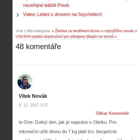
neveřejné letiště Písek
Video: Létání s dronem na Seychelech
Více z této kategorie:
« Žaloba za sestřelení dronu u nejvyššího soudu v
USA
FAA vydala doporučení pro předpisy týkající se dronů »
48 komentáře
Vítek Novák
9. 12. 2017 9:37
Odkaz Komentáře
to One: Dobrý den, jak je napsáno v článku. Pro
rekreační užití dronu do 7 kg platí tzv. bezpečná