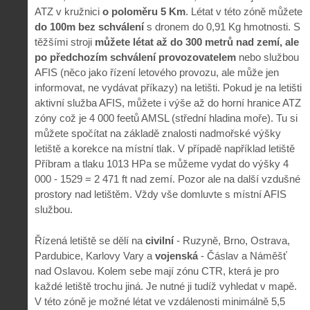
ATZ v kružnici
o poloměru 5 Km
. Létat v této zóně můžete
do 100m bez schválení
s dronem do 0,91 Kg hmotnosti. S
těžšími stroji
můžete létat až do 300 metrů nad zemí, ale
po předchozím schválení provozovatelem
nebo službou
AFIS (něco jako řízení letového provozu, ale může jen
informovat, ne vydávat příkazy) na letišti. Pokud je na letišti
aktivní služba AFIS, můžete i výše až do horní hranice ATZ
zóny což je 4 000 feetů AMSL (střední hladina moře). Tu si
můžete spočítat na základě znalosti nadmořské výšky
letiště a korekce na místní tlak. V případě například letiště
Příbram a tlaku 1013 HPa se můžeme vydat do výšky 4
000 - 1529 = 2 471 ft nad zemí. Pozor ale na další vzdušné
prostory nad letištěm. Vždy vše domluvte s místní AFIS
službou.
Řízená letiště se dělí na
civilní
- Ruzyně, Brno, Ostrava,
Pardubice, Karlovy Vary a
vojenská
- Čáslav a Náměšť
nad Oslavou. Kolem sebe mají zónu CTR, která je pro
každé letiště trochu jiná. Je nutné ji tudíž vyhledat v mapě.
V této zóně je možné létat ve vzdálenosti minimálně 5,5