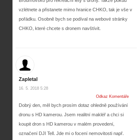
Broumovsko pro rekreační lety s drony. Takže pokud
vzlétnete a přistanete mimo hranice CHKO, tak je vše v
pořádku. Osobně bych se podíval na webové stránky
CHKO, které chcete s dronem navštívit.
Zapletal
16. 5. 2018 5:28
Odkaz Komentáře
Dobrý den, měl bych prosím dotaz ohledně používání
dronu s HD kamerou. Jsem realitní makléř a chci si
koupit dron s HD kamerou v malém provedení,
označení DJI Tell. Jde mi o focení nemovitosti např.