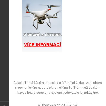
Jakékoli užití částí nebo celku a šíření jakýmkoli způsobem
(mechanickým nebo elektronickým) i v jiném než českém
jazyce bez písemného svolení vydavatele je zakázáno.
©Droneweb.cz 2015-2024