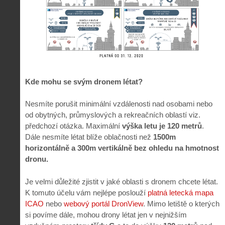
Kde mohu se svým dronem létat?
Nesmíte porušit minimální vzdálenosti nad osobami nebo
od obytných, průmyslových a rekreačních oblastí viz.
předchozí otázka. Maximální
výška letu je 120 metrů
.
Dále nesmíte létat blíže oblačnosti než
1500m
horizontálně a 300m vertikálně bez ohledu na hmotnost
dronu.
Je velmi důležité zjistit v jaké oblasti s dronem chcete létat.
K tomuto účelu vám nejlépe poslouží
platná letecká mapa
ICAO
nebo
webový portál DronView
. Mimo letiště o kterých
si povíme dále, mohou drony létat jen v nejnižším