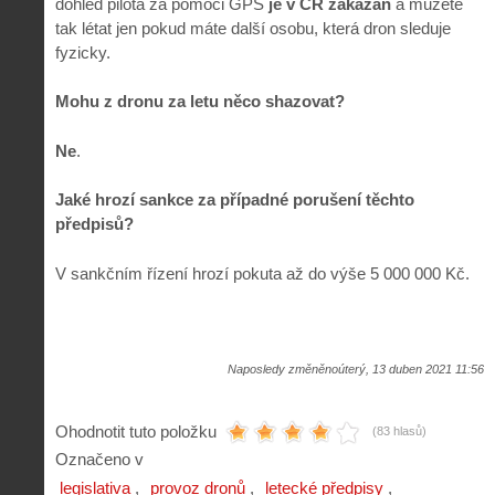
dohled pilota za pomoci GPS
je v ČR zakázán
a můžete
tak létat jen pokud máte další osobu, která dron sleduje
fyzicky.
Mohu z dronu za letu něco shazovat?
Ne
.
Jaké hrozí sankce za případné porušení těchto
předpisů?
V sankčním řízení hrozí pokuta až do výše 5 000 000 Kč.
Naposledy změněnoúterý, 13 duben 2021 11:56
Ohodnotit tuto položku
(83 hlasů)
Označeno v
legislativa
provoz dronů
letecké předpisy