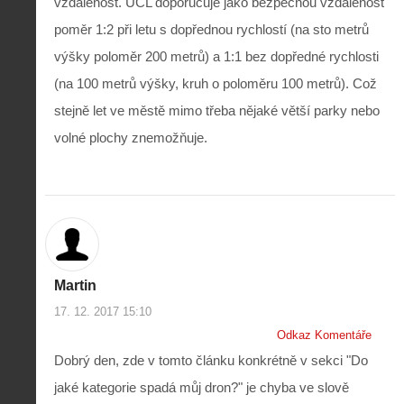
vzdálenost. ÚCL doporučuje jako bezpečnou vzdálenost
poměr 1:2 při letu s dopřednou rychlostí (na sto metrů
výšky poloměr 200 metrů) a 1:1 bez dopředné rychlosti
(na 100 metrů výšky, kruh o poloměru 100 metrů). Což
stejně let ve městě mimo třeba nějaké větší parky nebo
volné plochy znemožňuje.
Martin
17. 12. 2017 15:10
Odkaz Komentáře
Dobrý den, zde v tomto článku konkrétně v sekci "Do
jaké kategorie spadá můj dron?" je chyba ve slově