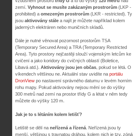
vzdušném prostoru
třídy G
a to do výšky
120 metrů
nad
zemí.
Vyhnout se musíte zakázaným prostrorům
(LKP -
prohibited) a
omezeným prostrorům
(LKR - restricted). Ty
jsou
aktivovány stále
a najít je můžete například kolem
jaderných elektráren nebo muničních skladů.
Dále je nutné věnovat pozornost prostorům TSA
(Temporary Secured Area) a TRA (Temporary Restricted
Area). Tyto prostory nejčastěji slouží vojenským letcům ke
cvičení a jako koridory do cvičných oblastí (Boletice,
Libavá atd.).
Aktivovány jsou jen občas
, pokud se létá. O
víkendech většinou ne. Aktuální stav uvidíte na
portálu
DronView
po nastavení správného datumu v levém horním
rohu mapy. Pokud aktivovány nejsou mění se do výšky
300 metrů nad zemí na prostor třídy G a létat v něm tedy
můžete do výšky 120 m.
Jak je to s létáním kolem letišť?
Letiště se dělí na
neřízená a řízená
. Neřízená jsou ty
menší, většinou s travnatou dráhou, kolem nich je tzv. zóná