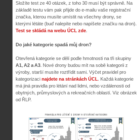
Složíte test ze 40 otázek, z toho 30 musí být správně. Na
základě testu vám pak přijde do e-mailu vaše registrační
značka, kterou musíte umístit na všechny drony, se
kterými létáte (buď nalepíte nebo napíšete značku na dron).
Test se skládá na webu ÚCL zde
.
Do jaké kategorie spadá můj dron?
Otevřená kategorie se dělí podle hmotnosti na tři skupiny
A1, A2 a A3
. Nové drony budou mít na sobě kategorii z
výroby, starší musíte roztřídit sami. Výčet pravidel pro
kategorizaci
najdete na stránkách ÚCL
. Každá kategorie
má jiná pravidla pro létání nad lidmi, nebo vzdálenosti od
obytných, průmyslových a rekreačních oblastí. Viz obrázek
od ŘLP.